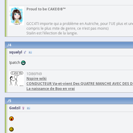
Proud to be CAKE©®™
GCC4TI importe qui a problème en Autriche, pour l'UE plus et une
compris le plus mite de genre, ce n'est pas moins)
Stalin est l'élection de la langie.
4
squalyl
!patch
1D86FN9
Nspire wiki
CONDUCTEUR Va-et-vient Des QUATRE MANCHE AVEC DES 
La naissance de Boo en vrai
5
Godzil