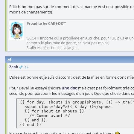
Edit: hmmmm pas sur de comment deval marche et si c'est possible de ne
moins de changements)
Proud to be CAKE©®™
GCC4TI importe qui a problème en Autriche, pour l'UE plus et une
compris le plus mite de genre, ce n'est pas moins)
Stalin est l'élection de la langie.
6
Zeph
L'idée est bonne et je suis d'accord : c'est de la mise en forme donc m
Pour Deval j'ai essayé d'écrire
une doc
mais c'est pas forcément très co
seconde pour parcourir les messages d'un jour. Quelque chose dans ce 
{{ for day, shouts in group(shouts, (s) => tra("
  <span class="day">{{ $ day }}</span>

  {{ for shout in shouts }}

    /* Comme avant */

  {{ end }}

{{ end }} 
Je regarde prochainement sauf si qqun s'y met entre temps