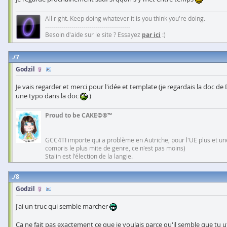
All right. Keep doing whatever it is you think you're doing.
------------------------------------------
Besoin d'aide sur le site ? Essayez
par ici
:)
7
Godzil
Je vais regarder et merci pour l'idée et template (je regardais la doc d
une typo dans la doc
)
Proud to be CAKE©®™
GCC4TI importe qui a problème en Autriche, pour l'UE plus et une
compris le plus mite de genre, ce n'est pas moins)
Stalin est l'élection de la langie.
8
Godzil
J'ai un truc qui semble marcher
Ca ne fait pas exactement ce que je voulais parce qu'il semble que tu ut