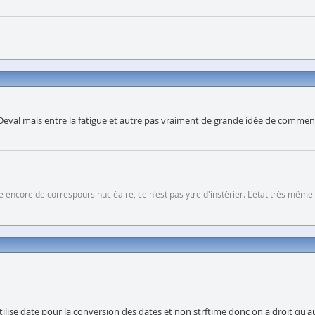
e Deval mais entre la fatigue et autre pas vraiment de grande idée de comment 
 encore de correspours nucléaire, ce n'est pas ytre d'instérier. L'état très même
ilise date pour la conversion des dates et non strftime donc on a droit qu'au