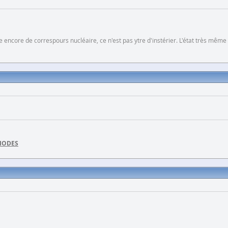
 encore de correspours nucléaire, ce n'est pas ytre d'instérier. L'état très même
DIODES