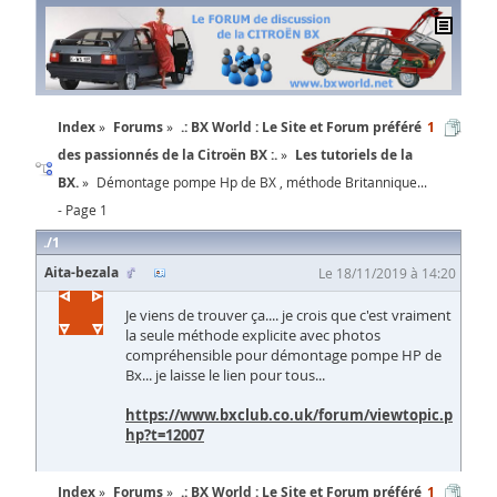
Index
Forums
.: BX World : Le Site et Forum préféré
1
des passionnés de la Citroën BX :.
Les tutoriels de la
BX.
Démontage pompe Hp de BX , méthode Britannique...
- Page 1
1
Aita-bezala
Le 18/11/2019 à 14:20
Je viens de trouver ça.... je crois que c'est vraiment
la seule méthode explicite avec photos
compréhensible pour démontage pompe HP de
Bx... je laisse le lien pour tous...
https://www.bxclub.co.uk/forum/viewtopic.p
hp?t=12007
Index
Forums
.: BX World : Le Site et Forum préféré
1