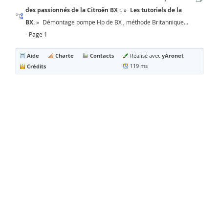
des passionnés de la Citroën BX :.
Les tutoriels de la
BX.
Démontage pompe Hp de BX , méthode Britannique...
- Page 1
Aide
Charte
Contacts
yAronet
Réalisé avec
Crédits
119 ms