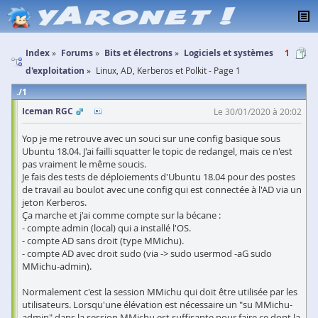
Index
Forums
Bits et électrons
Logiciels et systèmes
1
d'exploitation
Linux, AD, Kerberos et Polkit - Page 1
1
Iceman RGC
Le 30/01/2020 à 20:02
Yop je me retrouve avec un souci sur une config basique sous
Ubuntu 18.04. J'ai failli squatter le topic de redangel, mais ce n'est
pas vraiment le même soucis.
Je fais des tests de déploiements d'Ubuntu 18.04 pour des postes
de travail au boulot avec une config qui est connectée à l'AD via un
jeton Kerberos.
Ça marche et j'ai comme compte sur la bécane :
- compte admin (local) qui a installé l'OS.
- compte AD sans droit (type MMichu).
- compte AD avec droit sudo (via -> sudo usermod -aG sudo
MMichu-admin).
Normalement c'est la session MMichu qui doit être utilisée par les
utilisateurs. Lorsqu'une élévation est nécessaire un "su MMichu-
admin" dans la session MMichu est suffisante pour faire ce dont la