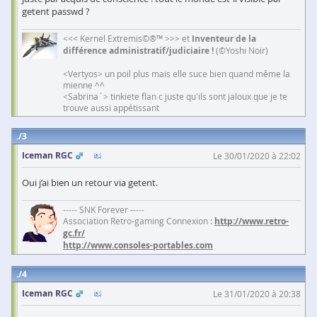
getent passwd ?
<<< Kernel Extremis©®™ >>> et
Inventeur de la
différence administratif/judiciaire !
(©Yoshi Noir)
<Vertyos> un poil plus mais elle suce bien quand même la
mienne ^^
<Sabrina`> tinkiete flan c juste qu'ils sont jaloux que je te
trouve aussi appétissant
3
Iceman RGC
Le 30/01/2020 à 22:02
Oui j’ai bien un retour via getent.
----- SNK Forever -----
Association Retro-gaming Connexion :
http://www.retro-
gc.fr/
http://www.consoles-portables.com
4
Iceman RGC
Le 31/01/2020 à 20:38