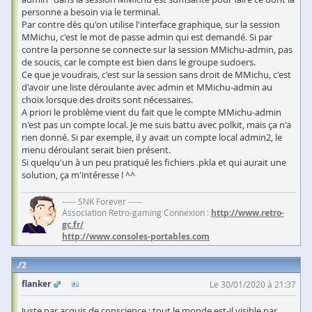
personne a besoin via le terminal.
Par contre dès qu'on utilise l'interface graphique, sur la session
MMichu, c'est le mot de passe admin qui est demandé. Si par
contre la personne se connecte sur la session MMichu-admin, pas
de soucis, car le compte est bien dans le groupe sudoers.
Ce que je voudrais, c'est sur la session sans droit de MMichu, c'est
d'avoir une liste déroulante avec admin et MMichu-admin au
choix lorsque des droits sont nécessaires.
A priori le problème vient du fait que le compte MMichu-admin
n'est pas un compte local. Je me suis battu avec polkit, mais ça n'a
rien donné. Si par exemple, il y avait un compte local admin2, le
menu déroulant serait bien présent.
Si quelqu'un à un peu pratiqué les fichiers .pkla et qui aurait une
solution, ça m'intéresse ! ^^
----- SNK Forever -----
Association Retro-gaming Connexion :
http://www.retro-
gc.fr/
http://www.consoles-portables.com
2
flanker
Le 30/01/2020 à 21:37
Juste par acquis de conscience : tout le monde est-il visible par