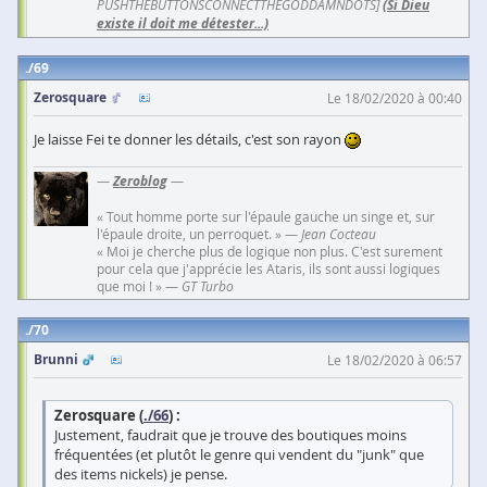
PUSHTHEBUTTONSCONNECTTHEGODDAMNDOTS]
(Si Dieu
existe il doit me détester...)
69
Zerosquare
Le 18/02/2020 à 00:40
Je laisse Fei te donner les détails, c'est son rayon
—
Zeroblog
—
« Tout homme porte sur l'épaule gauche un singe et, sur
l'épaule droite, un perroquet. » —
Jean Cocteau
« Moi je cherche plus de logique non plus. C'est surement
pour cela que j'apprécie les Ataris, ils sont aussi logiques
que moi ! » —
GT Turbo
70
Brunni
Le 18/02/2020 à 06:57
Zerosquare (
./66
) :
Justement, faudrait que je trouve des boutiques moins
fréquentées (et plutôt le genre qui vendent du "junk" que
des items nickels) je pense.