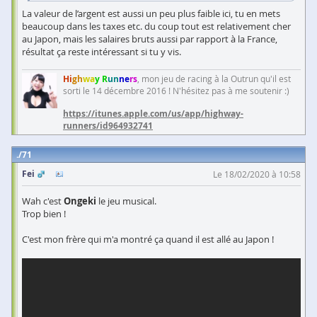
La valeur de l’argent est aussi un peu plus faible ici, tu en mets
beaucoup dans les taxes etc. du coup tout est relativement cher
au Japon, mais les salaires bruts aussi par rapport à la France,
résultat ça reste intéressant si tu y vis.
Hi
gh
wa
y R
un
ne
rs
, mon jeu de racing à la Outrun qu'il est
sorti le 14 décembre 2016 ! N'hésitez pas à me soutenir :)
https://itunes.apple.com/us/app/highway-
runners/id964932741
71
Fei
Le 18/02/2020 à 10:58
Wah c'est
Ongeki
le jeu musical.
Trop bien !
C'est mon frère qui m'a montré ça quand il est allé au Japon !