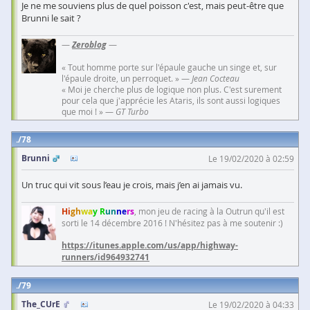
Je ne me souviens plus de quel poisson c'est, mais peut-être que
Brunni le sait ?
—
Zeroblog
—
« Tout homme porte sur l'épaule gauche un singe et, sur
l'épaule droite, un perroquet. » —
Jean Cocteau
« Moi je cherche plus de logique non plus. C'est surement
pour cela que j'apprécie les Ataris, ils sont aussi logiques
que moi ! » —
GT Turbo
78
Brunni
Le 19/02/2020 à 02:59
Un truc qui vit sous l’eau je crois, mais j’en ai jamais vu.
Hi
gh
wa
y R
un
ne
rs
, mon jeu de racing à la Outrun qu'il est
sorti le 14 décembre 2016 ! N'hésitez pas à me soutenir :)
https://itunes.apple.com/us/app/highway-
runners/id964932741
79
The_CUrE
Le 19/02/2020 à 04:33