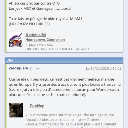
Ahlala ces prix par contre O_O
Les jeux MSX et Gamegear ....... pouah !
Tu te fais un pétage de bide royal là. MIAM !
(NO GYOZA NO LIIIIIIFE)
@originalfei
Homebrews Connexion
In pixels we trust.
ORE WO DARE DA TO OMOTTE YAGARU !
64
Zerosquare
Le 17/02/2020 à 15:08
Oui j'ai été un peu déçu, ça n'est pas vraiment meilleur marché
qu'en Europe. Il y a juste des trucs qui sont plus faciles à trouver ici
(ceci dit j'ai vu très peu d'accessoires, et aucun pour Wonderswan,
alors que c'est ce que je cherchais en priorité).
—
Zeroblog
—
« Tout homme porte sur l'épaule gauche un singe et, sur
l'épaule droite, un perroquet. » —
Jean Cocteau
« Moi je cherche plus de logique non plus. C'est surement