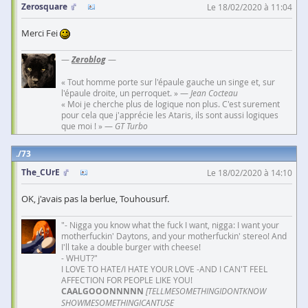
Zerosquare
Le 18/02/2020 à 11:04
Merci Fei
—
Zeroblog
—
« Tout homme porte sur l'épaule gauche un singe et, sur
l'épaule droite, un perroquet. » —
Jean Cocteau
« Moi je cherche plus de logique non plus. C'est surement
pour cela que j'apprécie les Ataris, ils sont aussi logiques
que moi ! » —
GT Turbo
73
The_CUrE
Le 18/02/2020 à 14:10
OK, j'avais pas la berlue, Touhousurf.
"- Nigga you know what the fuck I want, nigga: I want your
motherfuckin' Daytons, and your motherfuckin' stereo! And
I'll take a double burger with cheese!
- WHUT?"
I LOVE TO HATE/I HATE YOUR LOVE -AND I CAN'T FEEL
AFFECTION FOR PEOPLE LIKE YOU!
CAALGOOONNNNN
[TELLMESOMETHINGIDONTKNOW
SHOWMESOMETHINGICANTUSE