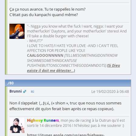
Ça ça nous avance. Tu te rappelles le nom?
C'était pas du kanpachi quand même?
"- Nigga you know what the fuck I want, nigga: I want your
motherfuckin' Daytons, and your motherfuckin' stereo! And
I'll take a double burger with cheese!
- WHUT?"
I LOVE TO HATE/I HATE YOUR LOVE -AND I CAN'T FEEL
AFFECTION FOR PEOPLE LIKE YOU!
CAALGOOONNNNN
[TELLMESOMETHINGIDONTKNOW
SHOWMESOMETHINGICANTUSE
PUSHTHEBUTTONSCONNECTTHEGODDAMNDOTS]
(Si Dieu
existe il doit me détester...)
80
Brunni
Le 19/02/2020 à 06:48
Non il s’appelait しおん (« shion », truc que nous nous sommes
effectivement dit qu’on ferait bien après ce repas copieux).
Hi
gh
wa
y R
un
ne
rs
, mon jeu de racing à la Outrun qu'il est
sorti le 14 décembre 2016 ! N'hésitez pas à me soutenir :)
https://itunes.apple.com/us/app/highway-