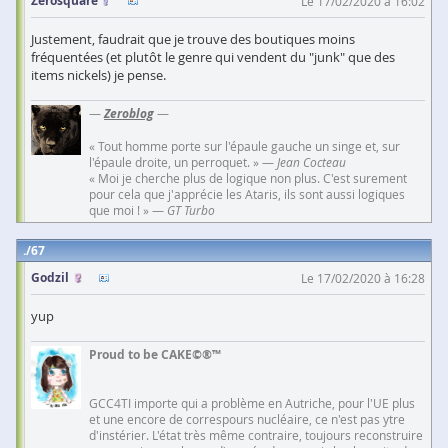
Zerosquare
Le 17/02/2020 à 16:02
Justement, faudrait que je trouve des boutiques moins
fréquentées (et plutôt le genre qui vendent du "junk" que des
items nickels) je pense.
—
Zeroblog
—
« Tout homme porte sur l'épaule gauche un singe et, sur
l'épaule droite, un perroquet. » —
Jean Cocteau
« Moi je cherche plus de logique non plus. C'est surement
pour cela que j'apprécie les Ataris, ils sont aussi logiques
que moi ! » —
GT Turbo
67
Godzil
Le 17/02/2020 à 16:28
yup
Proud to be CAKE©®™
GCC4TI importe qui a problème en Autriche, pour l'UE plus
et une encore de correspours nucléaire, ce n'est pas ytre
d'instérier. L'état très même contraire, toujours reconstruire