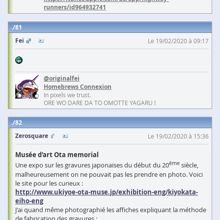
runners/id964932741
81
Fei
Le 19/02/2020 à 09:17
@originalfei
Homebrews Connexion
In pixels we trust.
ORE WO DARE DA TO OMOTTE YAGARU !
82
Zerosquare
Le 19/02/2020 à 15:36
Musée d'art Ota memorial
ème
Une expo sur les gravures japonaises du début du 20
siècle,
malheureusement on ne pouvait pas les prendre en photo. Voici
le site pour les curieux :
http://www.ukiyoe-ota-muse.jp/exhibition-eng/kiyokata-
eiho-eng
J'ai quand même photographié les affiches expliquant la méthode
de fabrication des gravures :