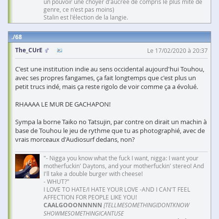
un pouvoir une choyer d'aucrée de compris le plus mite de
genre, ce n'est pas moins)
Stalin est l'élection de la langie.
68
The_CUrE
Le 17/02/2020 à 20:37
C'est une institution indie au sens occidental aujourd'hui Touhou,
avec ses propres fangames, ça fait longtemps que c'est plus un
petit trucs indé, mais ça reste rigolo de voir comme ça a évolué.
RHAAAA LE MUR DE GACHAPON!
Sympa la borne Taiko no Tatsujin, par contre on dirait un machin à
base de Touhou le jeu de rythme que tu as photographié, avec de
vrais morceaux d'Audiosurf dedans, non?
"- Nigga you know what the fuck I want, nigga: I want your
motherfuckin' Daytons, and your motherfuckin' stereo! And
I'll take a double burger with cheese!
- WHUT?"
I LOVE TO HATE/I HATE YOUR LOVE -AND I CAN'T FEEL
AFFECTION FOR PEOPLE LIKE YOU!
CAALGOOONNNNN
[TELLMESOMETHINGIDONTKNOW
SHOWMESOMETHINGICANTUSE