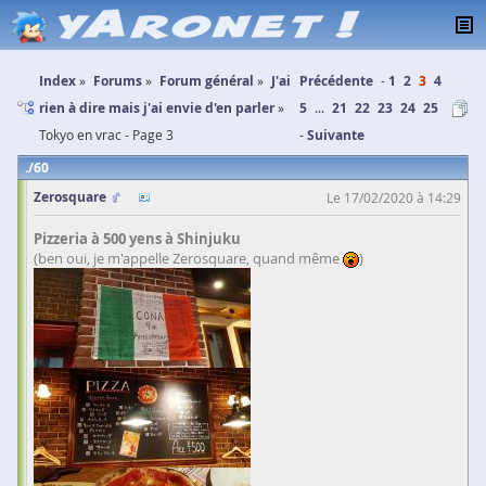
Index
Forums
Forum général
J'ai
Précédente
1
2
3
4
rien à dire mais j'ai envie d'en parler
5
...
21
22
23
24
25
Tokyo en vrac - Page 3
Suivante
60
Zerosquare
Le 17/02/2020 à 14:29
Pizzeria à 500 yens à Shinjuku
(ben oui, je m'appelle Zerosquare, quand même
)