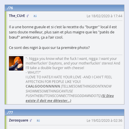
76
The_CUrE
Le 18/02/2020 à 17:44
Il a une bonne gueule et si c'est la recette du "burger" local il est
sans doute meilleur, plus sain et plus maigre que les "patés de
bœuf" américains, ça a l'air cool.
Ce sont des nigiri à quoi sur ta première photo?
"- Nigga you know what the fuck I want, nigga: I want your
motherfuckin' Daytons, and your motherfuckin' stereo! And
I'll take a double burger with cheese!
- WHUT?"
I LOVE TO HATE/I HATE YOUR LOVE -AND I CAN'T FEEL
AFFECTION FOR PEOPLE LIKE YOU!
CAALGOOONNNNN
[TELLMESOMETHINGIDONTKNOW
SHOWMESOMETHINGICANTUSE
PUSHTHEBUTTONSCONNECTTHEGODDAMNDOTS]
(Si Dieu
existe il doit me détester...)
77
Zerosquare
Le 19/02/2020 à 02:36