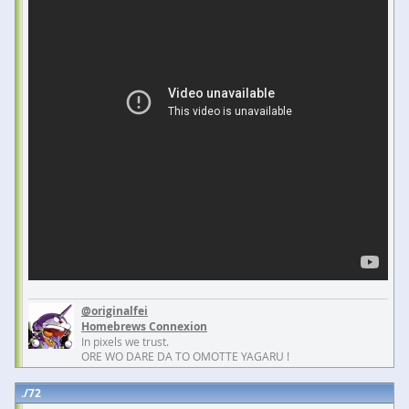
@originalfei
Homebrews Connexion
In pixels we trust.
ORE WO DARE DA TO OMOTTE YAGARU !
72