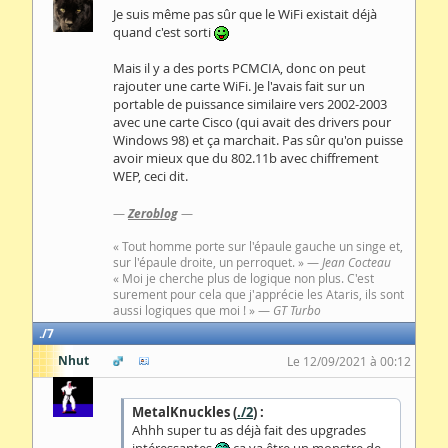
Je suis même pas sûr que le WiFi existait déjà
quand c'est sorti
Mais il y a des ports PCMCIA, donc on peut
rajouter une carte WiFi. Je l'avais fait sur un
portable de puissance similaire vers 2002-2003
avec une carte Cisco (qui avait des drivers pour
Windows 98) et ça marchait. Pas sûr qu'on puisse
avoir mieux que du 802.11b avec chiffrement
WEP, ceci dit.
—
Zeroblog
—
« Tout homme porte sur l'épaule gauche un singe et,
sur l'épaule droite, un perroquet. » —
Jean Cocteau
« Moi je cherche plus de logique non plus. C'est
surement pour cela que j'apprécie les Ataris, ils sont
aussi logiques que moi ! » —
GT Turbo
7
Nhut
Le 12/09/2021 à 00:12
MetalKnuckles (
./2
) :
Ahhh super tu as déjà fait des upgrades