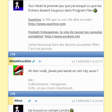
Oui c'était le premier jeu que j'ai essayé vu que les
fichiers étaient toujours dans Program Files
Spartine
, la fille que ce soir elle dîne en enfer:
http://www.spartine.com
Pockett Videogames, le site de toutes les consoles
portables!
:
http://www.pockett.net
J'aime beaucoup faire des dessins aux petites filles!
C'est ma passion.
14
MetalKnuckles
Le 13/09/2021 à 22:17
Ah ben voilà, j'avais pas laissé un sim city aussi ?
MK !
Collectionneur, retrogamer.
Enfin, un peu moins maintenant.
15
Nhut
Le 13/09/2021 à 23:43
J'ai trouvé un certain Lincity