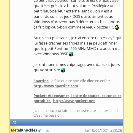
Le petit haut-parleur sur le côté est de mauvaise
qualité et grésille à haut volume. Privilégiez un
petit haut-parleur externe! Tant qu'on y est à
parler de son, les jeux DOS qui tournent sous
Windows n'arrivent pas à détecter le chip sonore.
ça fait bip-bup-bop comme le vieux buzzer PC
Au niveau puissance, je n'ai encore rien essayé qui
lui fasse cracher ses tripes mais je peux affirmer
que le petit Pentium 266 MHz MMX n'a aucun mal
avec Windows 98SE
Je continuerai mes chipotages avec dans les jours
qui vont suivre
Spartine
, la fille que ce soir elle dîne en enfer:
http://www.spartine.com
Pockett Videogames, le site de toutes les consoles
portables!
:
http://www.pockett.net
J'aime beaucoup faire des dessins aux petites filles!
C'est ma passion.
2
MetalKnuckles
Le 10/09/2021 à 23:26