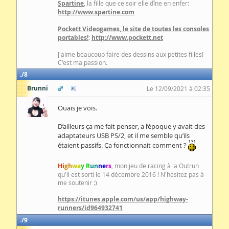
Spartine
, la fille que ce soir elle dîne en enfer:
http://www.spartine.com
Pockett Videogames, le site de toutes les consoles
portables!
:
http://www.pockett.net
J'aime beaucoup faire des dessins aux petites filles!
C'est ma passion.
8
Brunni
Le 12/09/2021 à 02:35
Ouais je vois.
D’ailleurs ça me fait penser, a l’époque y avait des
adaptateurs USB PS/2, et il me semble qu’ils
étaient passifs. Ça fonctionnait comment ?
Hi
gh
wa
y R
un
ne
rs
, mon jeu de racing à la Outrun
qu'il est sorti le 14 décembre 2016 ! N'hésitez pas à
me soutenir :)
https://itunes.apple.com/us/app/highway-
runners/id964932741
9