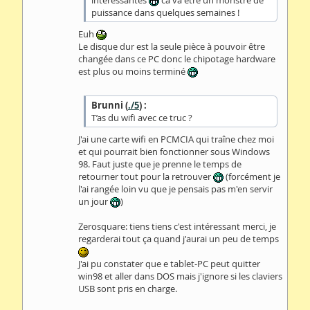
intéressantes
ca va être un monstre de
puissance dans quelques semaines !
Euh
Le disque dur est la seule pièce à pouvoir être
changée dans ce PC donc le chipotage hardware
est plus ou moins terminé
Brunni (
./5
) :
T’as du wifi avec ce truc ?
J'ai une carte wifi en PCMCIA qui traîne chez moi
et qui pourrait bien fonctionner sous Windows
98. Faut juste que je prenne le temps de
retourner tout pour la retrouver
(forcément je
l'ai rangée loin vu que je pensais pas m'en servir
un jour
)
Zerosquare: tiens tiens c'est intéressant merci, je
regarderai tout ça quand j'aurai un peu de temps
J'ai pu constater que e tablet-PC peut quitter
win98 et aller dans DOS mais j'ignore si les claviers
USB sont pris en charge.