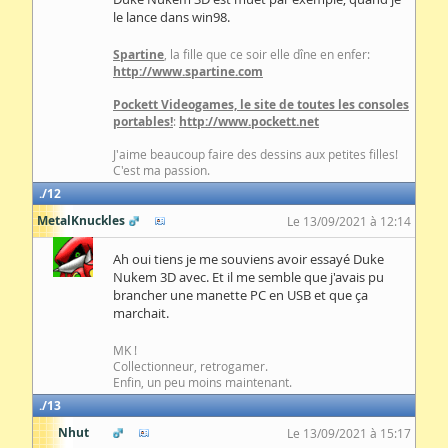
le lance dans win98.
Spartine
, la fille que ce soir elle dîne en enfer:
http://www.spartine.com
Pockett Videogames, le site de toutes les consoles
portables!
:
http://www.pockett.net
J'aime beaucoup faire des dessins aux petites filles!
C'est ma passion.
12
MetalKnuckles
Le 13/09/2021 à 12:14
Ah oui tiens je me souviens avoir essayé Duke
Nukem 3D avec. Et il me semble que j'avais pu
brancher une manette PC en USB et que ça
marchait.
MK !
Collectionneur, retrogamer.
Enfin, un peu moins maintenant.
13
Nhut
Le 13/09/2021 à 15:17