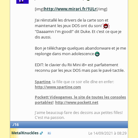
[img]
http://www.mirari.fr/1ULr
[/img]
J'ai réinstallé les drivers de la carte son et
maintenant les jeux DOS ont du son!
"Daaaamn I'm good!" dit Duke. Et c'est ce que je
dis aussi.
Bon je télécharge quelques abandonware et je me
replonge dans mon adolescence
EDIT: le clavier du Rii Mini i8+ est parfaitement
reconnu par les jeux DOS mais pas le pavé tactile.
Spartine
, la fille que ce soir elle dîne en enfer:
http://www.spartine.com
Pockett Videogames, le site de toutes les consoles
portables!
:
http://www.pockett.net
J'aime beaucoup faire des dessins aux petites filles!
C'est ma passion.
16
MetalKnuckles
Le 14/09/2021 à 08:29