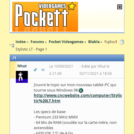
Index
Forums
Pocket Videogames
Blabla
Fujitsu
1
Stylistic LT - Page 1
1
Nhut
Le 10/09/2021
Edité par Nhut le
à 21:49
02/11/2021 à 18:56
J'ouvre le topic sur mon nouveau tablet-PC qui
tourne sous Windows 98
http://www.cncwebsite.com/computer/Stylis
tic%20LT.htm
Les specs de base:
- Pentium 233 MHz MMX
- 64 Mo de RAM (soudée sur la carte-mère, non
extensible)
- HDD IDE 2.5" de 4 Go