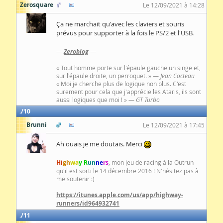
Zerosquare
Le 12/09/2021 à 14:28
Ça ne marchait qu'avec les claviers et souris
prévus pour supporter à la fois le PS/2 et l'USB.
—
Zeroblog
—
« Tout homme porte sur l'épaule gauche un singe et,
sur l'épaule droite, un perroquet. » —
Jean Cocteau
« Moi je cherche plus de logique non plus. C'est
surement pour cela que j'apprécie les Ataris, ils sont
aussi logiques que moi ! » —
GT Turbo
10
Brunni
Le 12/09/2021 à 17:45
Ah ouais je me doutais. Merci
Hi
gh
wa
y R
un
ne
rs
, mon jeu de racing à la Outrun
qu'il est sorti le 14 décembre 2016 ! N'hésitez pas à
me soutenir :)
https://itunes.apple.com/us/app/highway-
runners/id964932741
11