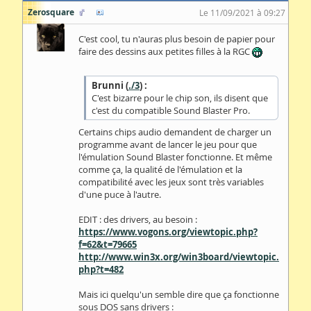
Zerosquare
Le 11/09/2021 à 09:27
C'est cool, tu n'auras plus besoin de papier pour
faire des dessins aux petites filles à la RGC
Brunni (
./3
) :
C'est bizarre pour le chip son, ils disent que
c'est du compatible Sound Blaster Pro.
Certains chips audio demandent de charger un
programme avant de lancer le jeu pour que
l'émulation Sound Blaster fonctionne. Et même
comme ça, la qualité de l'émulation et la
compatibilité avec les jeux sont très variables
d'une puce à l'autre.
EDIT : des drivers, au besoin :
https://www.vogons.org/viewtopic.php?
f=62&t=79665
http://www.win3x.org/win3board/viewtopic.
php?t=482
Mais ici quelqu'un semble dire que ça fonctionne
sous DOS sans drivers :