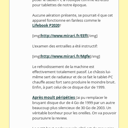
pour tablettes de notre époque.
Aucune aération présente, se pourrait-il que cet
appareil fonctionne en fanless comme le
Lifebook P2020
?
[img]
http://www.mirari.fr/EEfI
[/img]
L'examen des entrailles a été instructif:
[img]
http://www.mirari.fr/Mgfe
[/img]
Le refroidissement de la machine est
effectivement totalement passif. Le châssis lui-
même sert de radiateur et de ce fait le tablet-PC
chauffe assez fort sans produire le moindre bruit.
Enfin, à part celui de ce disque dur de 1999.
Après moult péripéties
j'ai pu remplacer le
bruyant disque dur de 4 Go de 1999 par un autre
beaucoup plus silencieux de 30 Go de 2003. Un
véritable bonheur pour les oreilles. On va pouvoir
poursuivre la review.