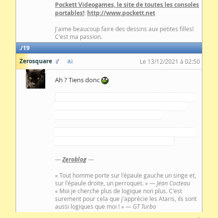
Pockett Videogames, le site de toutes les consoles
portables!
:
http://www.pockett.net
J'aime beaucoup faire des dessins aux petites filles!
C'est ma passion.
19
Zerosquare
Le 13/12/2021 à 02:50
Ah ? Tiens donc
En fait quasiment toutes les features pourraient
fonctionner sous Windows 98, mais il faudrait
prendre le temps d'adapter le soft
Il y a même failli avoir la rétro-compatibilité PS/2,
mais le hardware ne le permettait pas
—
Zeroblog
—
« Tout homme porte sur l'épaule gauche un singe et,
sur l'épaule droite, un perroquet. » —
Jean Cocteau
« Moi je cherche plus de logique non plus. C'est
surement pour cela que j'apprécie les Ataris, ils sont
aussi logiques que moi ! » —
GT Turbo