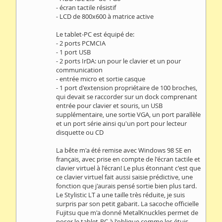
- écran tactile résistif
- LCD de 800x600 à matrice active
Le tablet-PC est équipé de:
- 2 ports PCMCIA
- 1 port USB
- 2 ports IrDA: un pour le clavier et un pour
communication
- entrée micro et sortie casque
- 1 port d'extension propriétaire de 100 broches,
qui devait se raccorder sur un dock comprenant
entrée pour clavier et souris, un USB
supplémentaire, une sortie VGA, un port parallèle
et un port série ainsi qu'un port pour lecteur
disquette ou CD
La bête m'a été remise avec Windows 98 SE en
français, avec prise en compte de l'écran tactile et
clavier virtuel à l'écran! Le plus étonnant c'est que
ce clavier virtuel fait aussi saisie prédictive, une
fonction que j'aurais pensé sortie bien plus tard.
Le Stylistic LT a une taille très réduite, je suis
surpris par son petit gabarit. La sacoche officielle
Fujitsu que m'a donné MetalKnuckles permet de
poser le tablet-PC à l'oblique comme les étuis