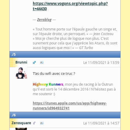
https://www.vogons.org/viewtopic.php?
t=44430
—
Zeroblog
—
« Tout homme porte sur l'épaule gauche un singe et,
sur l'épaule droite, un perroquet. » —
Jean Cocteau
« Moi je cherche plus de logique non plus. C'est
surement pour cela que j'apprécie les Ataris, ils sont
aussi logiques que moi ! » —
GT Turbo
5
Brunni
Le 11/09/2021 à 13:59
T’as du wifi avec ce truc ?
Hi
gh
wa
y R
un
ne
rs
, mon jeu de racing à la Outrun
qu'il est sorti le 14 décembre 2016 ! N'hésitez pas à
me soutenir :)
https://itunes.apple.com/us/app/highway-
runners/id964932741
6
Zerosquare
Le 11/09/2021 à 14:57