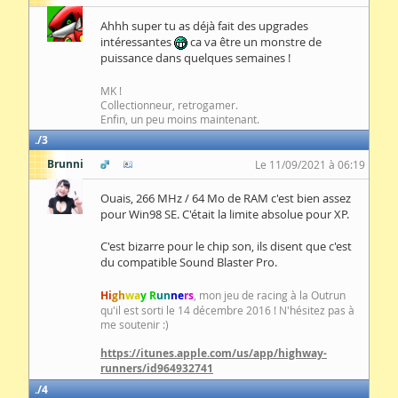
Ahhh super tu as déjà fait des upgrades
intéressantes
ca va être un monstre de
puissance dans quelques semaines !
MK !
Collectionneur, retrogamer.
Enfin, un peu moins maintenant.
3
Brunni
Le 11/09/2021 à 06:19
Ouais, 266 MHz / 64 Mo de RAM c'est bien assez
pour Win98 SE. C'était la limite absolue pour XP.
C'est bizarre pour le chip son, ils disent que c'est
du compatible Sound Blaster Pro.
Hi
gh
wa
y R
un
ne
rs
, mon jeu de racing à la Outrun
qu'il est sorti le 14 décembre 2016 ! N'hésitez pas à
me soutenir :)
https://itunes.apple.com/us/app/highway-
runners/id964932741
4