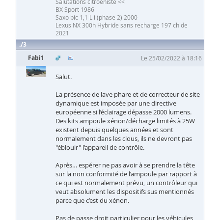
Salutations citroëniste <<
BX Sport 1986
Saxo bic 1,1 L i (phase 2) 2000
Lexus NX 300h Hybride sans recharge 197 ch de
2021
3
Fabi1
Le 25/02/2022 à 18:16
Salut.
La présence de lave phare et de correcteur de site
dynamique est imposée par une directive
européenne si l’éclairage dépasse 2000 lumens.
Des kits ampoule xénon/décharge limités à 25W
existent depuis quelques années et sont
normalement dans les clous, ils ne devront pas
"éblouir" l’appareil de contrôle.
Après… espérer ne pas avoir à se prendre la tête
sur la non conformité de l’ampoule par rapport à
ce qui est normalement prévu, un contrôleur qui
veut absolument les dispositifs sus mentionnés
parce que c’est du xénon.
Pas de passe droit particulier pour les véhicules