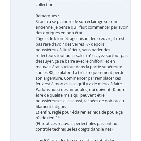
collection.
Remarques :
Si on a à se plaindre de son éclairage sur une
ancienne, je pense qu’il faut commencer par avoir
des optiques en bon état.
L’âge et le kilométrage faisant leur œuvre, il n’est
pas rare d’avoir des verres +/- dépolis,
poussiéreux à l’intérieur, sans parler des
réflecteurs tout aussi sales (n’essayez surtout pas
d’essuyer, ça se barre avec le chiffon!) et en
mauvais état surtout dans la partie supérieure.
sur les BX, le plafond a très fréquemment perdu
son argenture. Commencer par remplacer ces
feux est à mon avis ce qu’il y a de mieux à faire.
Parlons aussi des ampoules, qui doivent d’abord
être de qualité mais qui peuvent être
poussiéreuses elles aussi, tachées de noir ou au
filament fatigué.
Et enfin, réglé pour éclairer les nids de poule ça
n’aide rien ^^
(Et tout ces mauvais perfectibles passent au
contrôle technique les doigts dans le nez)
Une BX avec des feux en parfait état et des