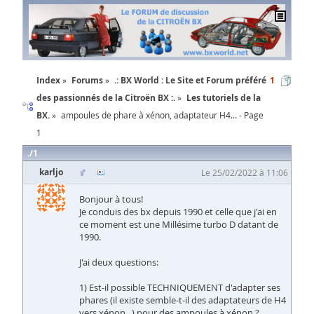
Index
Forums
.: BX World : Le Site et Forum préféré
1
des passionnés de la Citroën BX :.
Les tutoriels de la
BX.
ampoules de phare à xénon, adaptateur H4... - Page
1
1
karljo
Le 25/02/2022 à 11:06
Bonjour à tous!
Je conduis des bx depuis 1990 et celle que j'ai en
ce moment est une Millésime turbo D datant de
1990.
J'ai deux questions:
1) Est-il possible TECHNIQUEMENT d'adapter ses
phares (il existe semble-t-il des adaptateurs de H4
vers xénon...) pour des ampoules à xénon ?