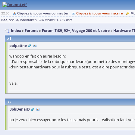
22:50
Cliquez ici pour vous connecter
Cliquez ici pour vous inscrire
Mo
Boo
ysalla
lordkraken
286 inconnus
135 bots
Index
Forums
Forum Ti89, 92+, Voyage 200 et Nspire
Hardware TI
1
palpatine
wahooo en fait on aurai besoin:
-d'un responsable de la rubrique hardware (pour mettre des montages 
-d'un testeur hardware pour la rubrique tests, c'st a dire pour ecrir des
vala...
2
BobDenarD
ba je veux bien essayer pour les tests, mais pour la réalisation faut vo