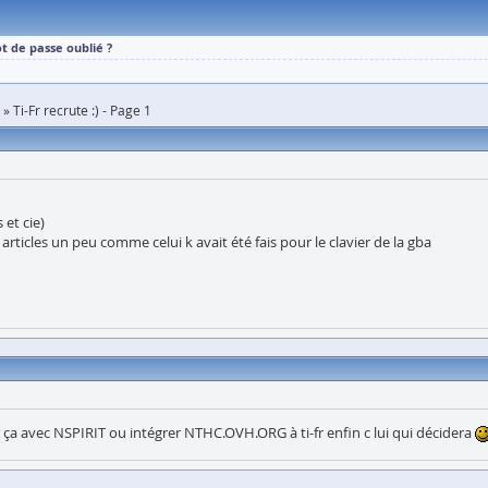
t de passe oublié ?
Ti-Fr recrute :) - Page 1
et cie)
 articles un peu comme celui k avait été fais pour le clavier de la gba
ir ça avec NSPIRIT ou intégrer NTHC.OVH.ORG à ti-fr enfin c lui qui décidera