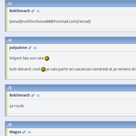
3
BobDenarD
[email]rockforchoice88@hotmail.com[/email]
4
palpatine
NSpirit fais son site
bob denard: cool
je vais partir en vacances vendredi et je reviens d
5
BobDenarD
ça roule
6
Magus