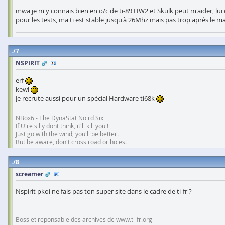
mwa je m'y connais bien en o/c de ti-89 HW2 et Skulk peut m'aider, lui
pour les tests, ma ti est stable jusqu'à 26Mhz mais pas trop après le ma
7
NSPIRIT
erf
kewl
Je recrute aussi pour un spécial Hardware ti68k
NBox6 - The DynaStat Nolrd Six
If U're silly dont think, it'll kill you !
Just go with the wind, you'll be better.
But be aware, don't cross road or holes.
8
screamer
Nspirit pkoi ne fais pas ton super site dans le cadre de ti-fr ?
Boss et reponsable des archives de www.ti-fr.org