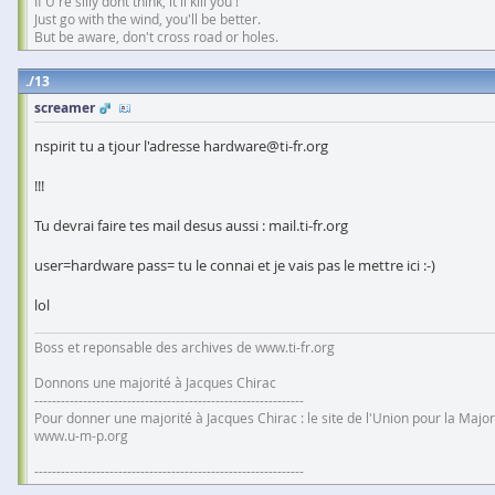
If U're silly dont think, it'll kill you !
Just go with the wind, you'll be better.
But be aware, don't cross road or holes.
13
screamer
nspirit tu a tjour l'adresse hardware@ti-fr.org
!!!
Tu devrai faire tes mail desus aussi : mail.ti-fr.org
user=hardware pass= tu le connai et je vais pas le mettre ici :-)
lol
Boss et reponsable des archives de www.ti-fr.org
Donnons une majorité à Jacques Chirac
-------------------------------------------------------------
Pour donner une majorité à Jacques Chirac : le site de l'Union pour la Major
www.u-m-p.org
-------------------------------------------------------------