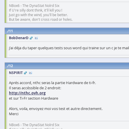
NBox6 - The DynaStat Nolrd Six
If U're silly dont think, it'll kill you !
Just go with the wind, you'll be better.
But be aware, don't cross road or holes.
11
BobDenarD
j'ai déja du taper quelques tests sous word qui traine sur un c je te mai
12
NSPIRIT
Aprés accord, nthc seras la partie Hardware de ti-fr.
Il seras accéssible de 2 endroit:
http://nthc.ovh.org
et sur Ti-Fr section Hardware
Alors, voila, envoyez moi vos test et autre directement.
Merci
NBox6 - The DynaStat Nolrd Six