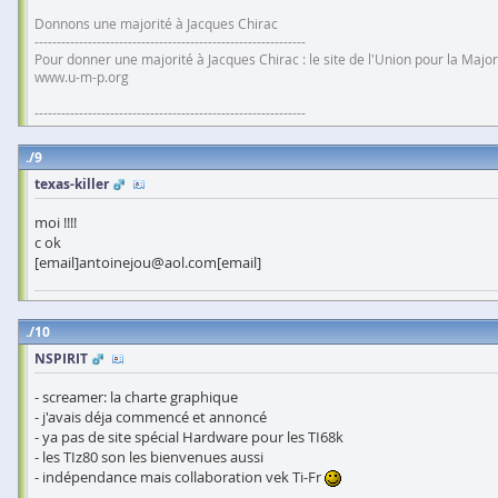
Donnons une majorité à Jacques Chirac
-------------------------------------------------------------
Pour donner une majorité à Jacques Chirac : le site de l'Union pour la Major
www.u-m-p.org
-------------------------------------------------------------
9
texas-killer
moi !!!!
c ok
[email]antoinejou@aol.com[email]
10
NSPIRIT
- screamer: la charte graphique
- j'avais déja commencé et annoncé
- ya pas de site spécial Hardware pour les TI68k
- les TIz80 son les bienvenues aussi
- indépendance mais collaboration vek Ti-Fr