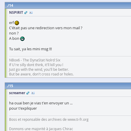
14
NSPIRIT
erf
C'était pas une redirection vers mon mail ?
non ?
A bon
Tu sait, ya les mini msg !!!
NBox6 - The DynaStat Nolrd Six
If U're silly dont think, it'll kill you !
Just go with the wind, you'll be better.
But be aware, don't cross road or holes.
15
screamer
ha ouai ben je vias t'en envoyer un ...
pour t'expliquer
Boss et reponsable des archives de www.ti-fr.org
Donnons une majorité à Jacques Chirac