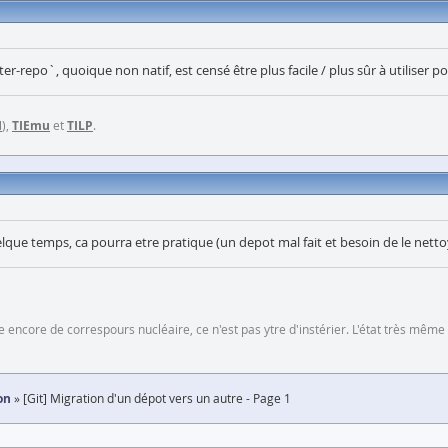
filter-repo`, quoique non natif, est censé être plus facile / plus sûr à utiliser
I
),
TIEmu
et
TILP
.
uelque temps, ca pourra etre pratique (un depot mal fait et besoin de le netto
 encore de correspours nucléaire, ce n'est pas ytre d'instérier. L'état très même
on
[Git] Migration d'un dépot vers un autre - Page 1