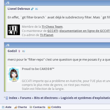
5
Lionel Debroux
En effet, `git filter-branch` avait déjà le subdirectory filter. Mais `git 
Membre de la
TI-Chess Team
.
Co-mainteneur de
GCC4TI
(
documentation en ligne de GCC4T
Co-admin de
TI-Planet
.
6
Godzil
merci pour le "filter-repo" c'est une question que je me posais il y a q
Proud to be CAKE©®™
GCC4TI importe qui a problème en Autriche, pour l'UE plus et une
compris le plus mite de genre, ce n'est pas moins)
Stalin est l'élection de la langie.
Index
Forums
Bits et électrons
Logiciels et systèmes d'exploitati
Aide
Charte
Contacts
Crédits