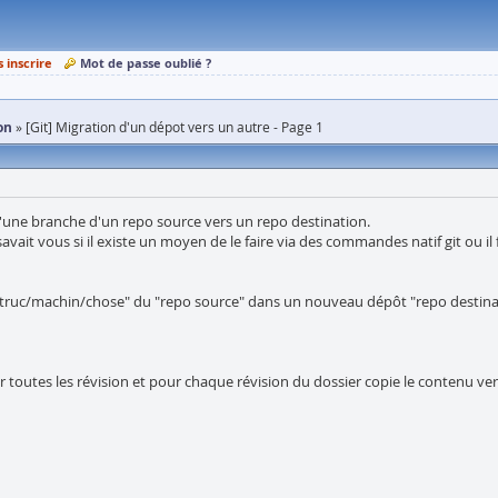
s inscrire
Mot de passe oublié ?
on
[Git] Migration d'un dépot vers un autre - Page 1
 d'une branche d'un repo source vers un repo destination.
t vous si il existe un moyen de le faire via des commandes natif git ou il fau
 "truc/machin/chose" du "repo source" dans un nouveau dépôt "repo destinat
 toutes les révision et pour chaque révision du dossier copie le contenu vers 