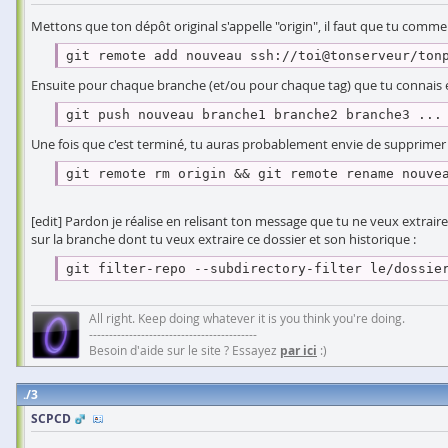
Mettons que ton dépôt original s'appelle "origin", il faut que tu comme
git remote add nouveau ssh://toi@tonserveur/ton
Ensuite pour chaque branche (et/ou pour chaque tag) que tu connais en 
git push nouveau branche1 branche2 branche3 ...
Une fois que c'est terminé, tu auras probablement envie de supprimer l
git remote rm origin && git remote rename nouve
[edit] Pardon je réalise en relisant ton message que tu ne veux extraire
sur la branche dont tu veux extraire ce dossier et son historique :
git filter-repo --subdirectory-filter le/dossie
All right. Keep doing whatever it is you think you're doing.
------------------------------------------
Besoin d'aide sur le site ? Essayez
par ici
:)
3
SCPCD