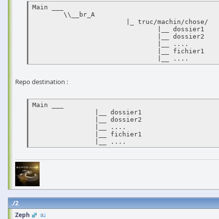
Main ___

        \\__br_A

			|_ truc/machin/chose/

			        |__ dossier1

				|__ dossier2

				|__ ....

				|__ fichier1

				|__ ....
Repo destination :
Main ___

		|__ dossier1

		|__ dossier2

		|__ ....

		|__ fichier1

		|__ ....
2
Zeph