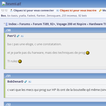
12:12
Cliquez ici pour vous connecter
Cliquez ici pour vous inscrire
Mo
Boo
bx-basis
ysalla
Fadest
flanker
Zerosquare
233 inconnus
92 bots
Index
Forums
Forum Ti89, 92+, Voyage 200 et Nspire
Hardware TI
30
Pen^2
ba c pas une eloge, c une constatation.
et je parle pas du harware, mais des techniques de prog
TI rulez
31
BobDenarD
c vari que les mecs qui prog sur HP ils ont de la bouteille qd même (s
32