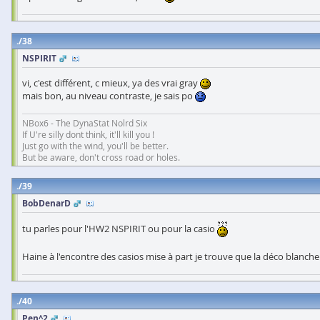
38
NSPIRIT
vi, c'est différent, c mieux, ya des vrai gray
mais bon, au niveau contraste, je sais po
NBox6 - The DynaStat Nolrd Six
If U're silly dont think, it'll kill you !
Just go with the wind, you'll be better.
But be aware, don't cross road or holes.
39
BobDenarD
tu parles pour l'HW2 NSPIRIT ou pour la casio
Haine à l'encontre des casios mise à part je trouve que la déco blanche
40
Pen^2