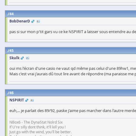
44
BobDenarD
pas si sur mon p'tit gars vu ce ke NSPIRIT a laisser sous entendre au 
45
Skulk
oui ms l'écran d'une casio ne vaut qd même pas celui d'une 89hw1, me
Mais c'est vrai j'aurais dû tout lire avant de répondre (ma paraisse me
46
NSPIRIT
euh,... je parlait des 89/92, paske j'aime pas marcher dans l'autre merd
NBox6 - The DynaStat Nolrd Six
If U're silly dont think, it'll kill you !
Just go with the wind, you'll be better.