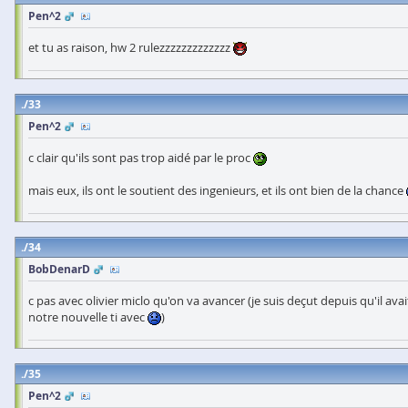
Pen^2
et tu as raison, hw 2 rulezzzzzzzzzzzzz
33
Pen^2
c clair qu'ils sont pas trop aidé par le proc
mais eux, ils ont le soutient des ingenieurs, et ils ont bien de la chance
34
BobDenarD
c pas avec olivier miclo qu'on va avancer (je suis deçut depuis qu'il a
notre nouvelle ti avec
)
35
Pen^2