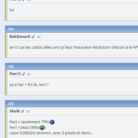
lol
41
BobDenarD
en tt cas les casios elles ont tjs leur mauvaise résolution d'écran à la H
42
Pen^2
ça a l'air + fin là, non ?
43
Skulk
hw2 c seulement 75hz
hw1 rulezz (90hz
)
casio 0.0002hz environ, avec 3 pixels et demi...