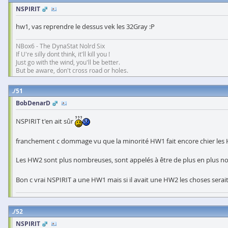
NSPIRIT
hw1, vas reprendre le dessus vek les 32Gray :P
NBox6 - The DynaStat Nolrd Six
If U're silly dont think, it'll kill you !
Just go with the wind, you'll be better.
But be aware, don't cross road or holes.
51
BobDenarD
NSPIRIT t'en ait sûr
franchement c dommage vu que la minorité HW1 fait encore chier les
Les HW2 sont plus nombreuses, sont appelés à être de plus en plus 
Bon c vrai NSPIRIT a une HW1 mais si il avait une HW2 les choses sera
52
NSPIRIT