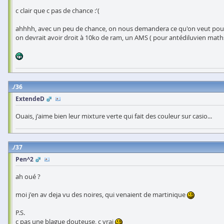
c clair que c pas de chance :'(
ahhhh, avec un peu de chance, on nous demandera ce qu'on veut pour
on devrait avoir droit à 10ko de ram, un AMS ( pour antédiluvien maths
36
ExtendeD
Ouais, j'aime bien leur mixture verte qui fait des couleur sur casio...
37
Pen^2
ah oué ?
moi j'en av deja vu des noires, qui venaient de martinique
P.S.
c pas une blague douteuse, c vrai