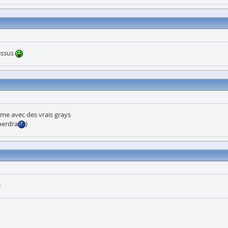
dessus
me avec des vrais grays
 perdra
)
e