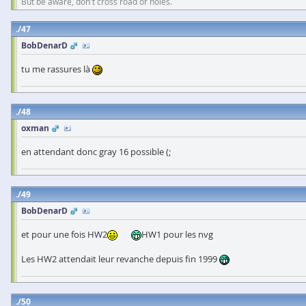
But be aware, don't cross road or holes.
47
BobDenarD
tu me rassures là
48
oxman
en attendant donc gray 16 possible (;
49
BobDenarD
et pour une fois HW2
HW1 pour les nvg
Les HW2 attendait leur revanche depuis fin 1999
50