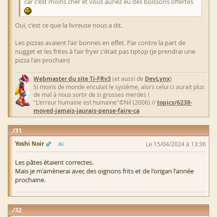
car c'est moins cher et vous auriez eu des boissons offertes
Oui, c'est ce que la livreuse nous a dit.
Les pizzas avaient l'air bonnes en effet. Par contre la part de
nugget et les frites à l'air fryer c'était pas tiptop (je prendrai une
pizza l'an prochain)
Webmaster du site Ti-FRv3
(et aussi de
DevLynx
)
Si moins de monde enculait le système, alors celui ci aurait plus
de mal à nous sortir de si grosses merdes !
"L'erreur humaine est humaine"©Nil (2006) //
topics/6238-
moved-jamais-jaurais-pense-faire-ca
31
Yoshi Noir
Le 15/04/2024 à 13:36
Les pâtes étaient correctes.
Mais je m'amènerai avec des oignons frits et de l'origan l'année
prochaine.
32