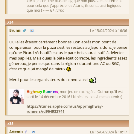
« Moi je cherche plus de logique non plus. C'est surement
pour cela que j'apprécie les Ataris, ils sont aussi logiques
que moi ! » —
GT Turbo
34
Brunni
Le 15/04/2024 à 16:36
Oui elles étaient carrément bonnes. Bon après mon point de
comparaison pour la pizza c'est les restaus au Japon, donc je pense
qu'une Picard réchauffée sous le pare-brise aurait suffi à délecter
mes papilles. Mais ouais la pâte était correcte, les ingrédients assez
généreux, je pense que dans la région / durant une AC ou RGC,
c'est ce que j'ai mangé de mieux
Merci pour les organisateurs du convoi aussi
Hi
gh
wa
y R
un
ne
rs
, mon jeu de racing à la Outrun qu'il est
sorti le 14 décembre 2016 ! N'hésitez pas à me soutenir :)
https://itunes.apple.com/us/app/highway-
runners/id964932741
35
Artemis
Le 15/04/2024 à 18:17