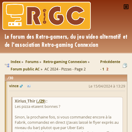
Index
Forums
Retro-gaming Connexion
Précédente
Forum public AC
AC 2024 - Pizzas - Page 2
1
2
30
vince
Le 15/04/2024 à 13:29
Xirius_Thir (
./29
) :
Les pizza etaient bonnes ?
Sinon, la prochaine fois, si vous commandez encore à la
Fabrik, commandez en direct (j'avais laissé le flyer exprès au
niveau du bar) plutot que par Uber Eats