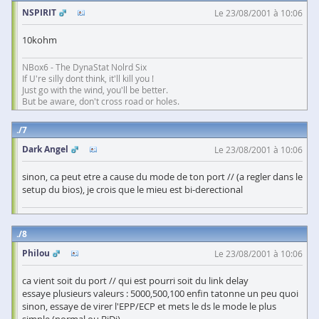
NSPIRIT
Le 23/08/2001 à 10:06
10kohm
NBox6 - The DynaStat Nolrd Six
If U're silly dont think, it'll kill you !
Just go with the wind, you'll be better.
But be aware, don't cross road or holes.
7
Dark Angel
Le 23/08/2001 à 10:06
sinon, ca peut etre a cause du mode de ton port // (a regler dans le
setup du bios), je crois que le mieu est bi-derectional
8
Philou
Le 23/08/2001 à 10:06
ca vient soit du port // qui est pourri soit du link delay
essaye plusieurs valeurs : 5000,500,100 enfin tatonne un peu quoi
sinon, essaye de virer l'EPP/ECP et mets le ds le mode le plus