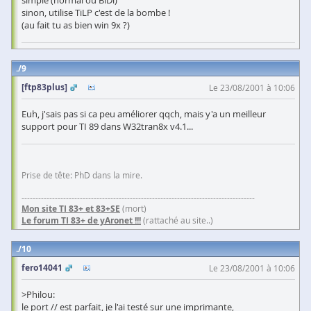
simple (normal ou BiDi)
sinon, utilise TiLP c'est de la bombe !
(au fait tu as bien win 9x ?)
9
[ftp83plus]
Le 23/08/2001 à 10:06
Euh, j'sais pas si ca peu améliorer qqch, mais y'a un meilleur
support pour TI 89 dans W32tran8x v4.1...
Prise de tête: PhD dans la mire.
------------------------------------------------------------------------------------
Mon site TI 83+ et 83+SE
(mort)
Le forum TI 83+ de yAronet !!!
(rattaché au site..)
10
fero14041
Le 23/08/2001 à 10:06
>Philou:
le port // est parfait, je l'ai testé sur une imprimante,