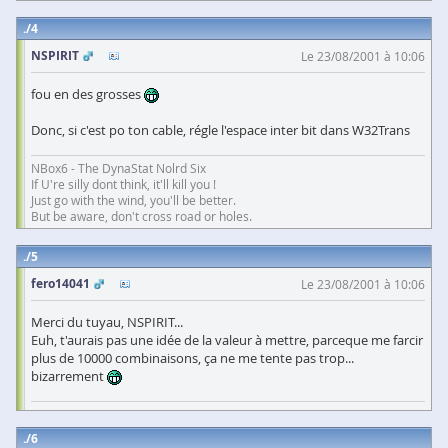
4
NSPIRIT
Le 23/08/2001 à 10:06
fou en des grosses
Donc, si c'est po ton cable, régle l'espace inter bit dans W32Trans
NBox6 - The DynaStat Nolrd Six
If U're silly dont think, it'll kill you !
Just go with the wind, you'll be better.
But be aware, don't cross road or holes.
5
fero14041
Le 23/08/2001 à 10:06
Merci du tuyau, NSPIRIT...
Euh, t'aurais pas une idée de la valeur à mettre, parceque me farcir
plus de 10000 combinaisons, ça ne me tente pas trop...
bizarrement
6