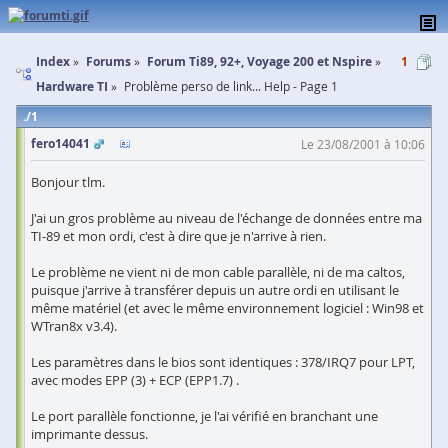
Index
Forums
Forum Ti89, 92+, Voyage 200 et Nspire
1
Hardware TI
Problème perso de link... Help - Page 1
1
fero14041
Le 23/08/2001 à 10:06
Bonjour tlm.
J'ai un gros problème au niveau de l'échange de données entre ma
TI-89 et mon ordi, c'est à dire que je n'arrive à rien.
Le problème ne vient ni de mon cable parallèle, ni de ma caltos,
puisque j'arrive à transférer depuis un autre ordi en utilisant le
même matériel (et avec le même environnement logiciel : Win98 et
WTran8x v3.4).
Les paramètres dans le bios sont identiques : 378/IRQ7 pour LPT,
avec modes EPP (3) + ECP (EPP1.7) .
Le port parallèle fonctionne, je l'ai vérifié en branchant une
imprimante dessus.