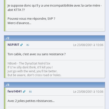
Je suppose donc qu'il y a une incompatibilitée avec la carte mère -
abit KT7A ??
Pouvez-vous me répondre, SVP ?
Merci d'avance...
2
NSPIRIT
Le 23/08/2001 à 10:06
Ton cable, c'est avec ou sans resistance ?
NBox6 - The DynaStat Nolrd Six
If U're silly dont think, it'll kill you !
Just go with the wind, you'll be better.
But be aware, don't cross road or holes.
3
fero14041
Le 23/08/2001 à 10:06
Avec 2 jolies petites résistances...