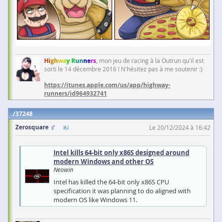
Hi
gh
wa
y R
un
ne
rs
, mon jeu de racing à la Outrun qu'il est
sorti le 14 décembre 2016 ! N'hésitez pas à me soutenir :)
https://itunes.apple.com/us/app/highway-
runners/id964932741
37248
Zerosquare
Le 20/12/2024 à 16:42
Intel kills 64-bit only x86S designed around
modern Windows and other OS
Neowin
Intel has killed the 64-bit only x86S CPU
specification it was planning to do aligned with
modern OS like Windows 11.