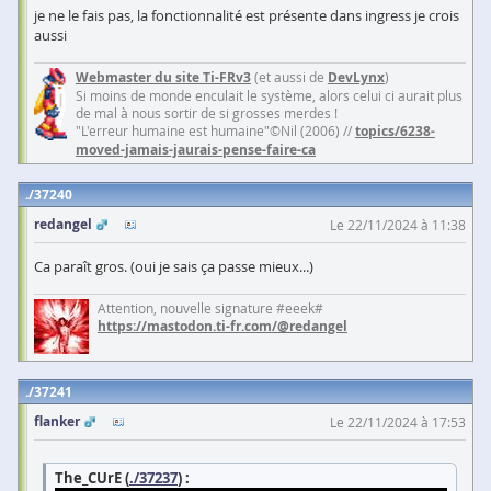
je ne le fais pas, la fonctionnalité est présente dans ingress je crois
aussi
Webmaster du site Ti-FRv3
(et aussi de
DevLynx
)
Si moins de monde enculait le système, alors celui ci aurait plus
de mal à nous sortir de si grosses merdes !
"L'erreur humaine est humaine"©Nil (2006) //
topics/6238-
moved-jamais-jaurais-pense-faire-ca
37240
redangel
Le 22/11/2024 à 11:38
Ca paraît gros. (oui je sais ça passe mieux...)
Attention, nouvelle signature #eeek#
https://mastodon.ti-fr.com/@redangel
37241
flanker
Le 22/11/2024 à 17:53
The_CUrE (
./37237
) :