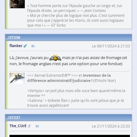
« Tout homme porte sur l'épaule gauche un singe et, sur
l'épaule droite, un perroquet. » —
Jean Cocteau
« Moi je cherche plus de logique non plus. C'est surement
pour cela que j'apprécie les Ataris, ils sont aussi logiques
que moi ! » —
GT Turbo
37236
flanker
Le 06/11/2024 à 21:53
Là, j'avoue, j'aurais pu
mais je n'ai pas assez de fromage (et
non, le fromage anglais n'est pas une option pour une fondue)
<<< Kernel Extremis©®™ >>> et
Inventeur de la
différence administratif/judiciaire !
(©Yoshi Noir)
<Vertyos> un poil plus mais elle suce bien quand même la
mienne ^^
<Sabrina`> tinkiete flan c juste qu'ils sont jaloux que je te
trouve aussi appétissant
37237
The_CUrE
Le 21/11/2024 à 22:33