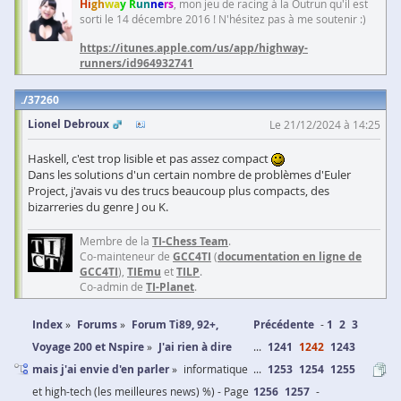
Hi
gh
wa
y R
un
ne
rs
, mon jeu de racing à la Outrun qu'il est
sorti le 14 décembre 2016 ! N'hésitez pas à me soutenir :)
https://itunes.apple.com/us/app/highway-
runners/id964932741
37260
Lionel Debroux
Le 21/12/2024 à 14:25
Haskell, c'est trop lisible et pas assez compact
Dans les solutions d'un certain nombre de problèmes d'Euler
Project, j'avais vu des trucs beaucoup plus compacts, des
bizarreries du genre J ou K.
Membre de la
TI-Chess Team
.
Co-mainteneur de
GCC4TI
(
documentation en ligne de
GCC4TI
),
TIEmu
et
TILP
.
Co-admin de
TI-Planet
.
Index
Forums
Forum Ti89, 92+,
Précédente
1
2
3
Voyage 200 et Nspire
J'ai rien à dire
...
1241
1242
1243
mais j'ai envie d'en parler
informatique
...
1253
1254
1255
et high-tech (les meilleures news) %) - Page
1256
1257