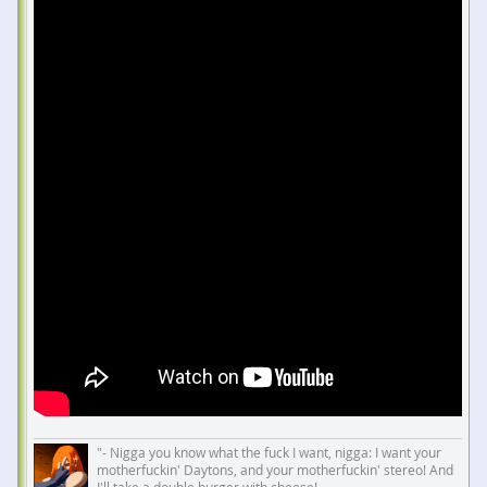
"- Nigga you know what the fuck I want, nigga: I want your
motherfuckin' Daytons, and your motherfuckin' stereo! And
I'll take a double burger with cheese!