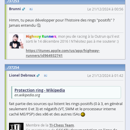
37253
Brunni
Le 21/12/2024 à 00:56
Hmm, tu peux développer pour l'histoire des rings "positifs" ?
Jamais entendu 🤔
Hi
gh
wa
y R
un
ne
rs
, mon jeu de racing à la Outrun qu'il est
sorti le 14 décembre 2016 ! N'hésitez pas à me soutenir :)
https://itunes.apple.com/us/app/highway-
runners/id964932741
37254
Lionel Debroux
Le 21/12/2024 à 01:42
Protection ring - Wikipedia
en.wikipedia.org
fait partie des sources qui listent les rings positifs (0 à 3, en général
seulement 0 et 3) et négatifs (VT, SMM et le processeur interne
caché ME/PSP) des x86 et des autres ISAs
Membre de la
TI-Chess Team
.
Co-mainteneur de
(