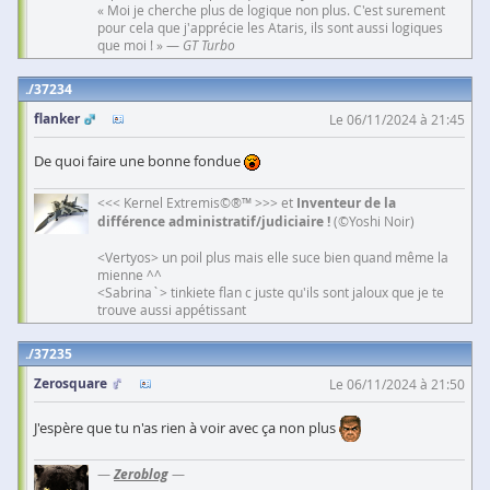
« Moi je cherche plus de logique non plus. C'est surement
pour cela que j'apprécie les Ataris, ils sont aussi logiques
que moi ! » —
GT Turbo
37234
flanker
Le 06/11/2024 à 21:45
De quoi faire une bonne fondue
<<< Kernel Extremis©®™ >>> et
Inventeur de la
différence administratif/judiciaire !
(©Yoshi Noir)
<Vertyos> un poil plus mais elle suce bien quand même la
mienne ^^
<Sabrina`> tinkiete flan c juste qu'ils sont jaloux que je te
trouve aussi appétissant
37235
Zerosquare
Le 06/11/2024 à 21:50
J'espère que tu n'as rien à voir avec ça non plus
—
Zeroblog
—