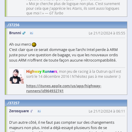
« Moi je cherche plus de logique non plus. C'est surement
pour cela que j'apprécie les Ataris, ils sont aussi logiques
que moi ! » —
GT Turbo
37256
Brunni
Le 21/12/2024 à 05:55
Ah oui merci
C'est clair que ce serait dommage que l'archi Intel perde à ARM
juste pour une question de bagage, vu que les nouveaux ordis
sous ARM n'offrent de toute façon aucune rétrocompatibilité.
Hi
gh
wa
y R
un
ne
rs
, mon jeu de racing à la Outrun qu'il est
sorti le 14 décembre 2016 ! N'hésitez pas à me soutenir :)
https://itunes.apple.com/us/app/highway-
runners/id964932741
37257
Zerosquare
Le 21/12/2024 à 06:11
D'un autre côté, il ne faut pas compter sur des changements
majeurs non plus. Intel a déjà essayé plusieurs fois de se