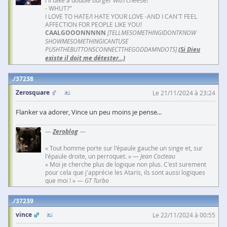
- WHUT?"
I LOVE TO HATE/I HATE YOUR LOVE -AND I CAN'T FEEL
AFFECTION FOR PEOPLE LIKE YOU!
CAALGOOONNNNN
[TELLMESOMETHINGIDONTKNOW
SHOWMESOMETHINGICANTUSE
PUSHTHEBUTTONSCONNECTTHEGODDAMNDOTS]
(Si Dieu
existe il doit me détester...)
37238
Zerosquare
Le 21/11/2024 à 23:24
Flanker va adorer, Vince un peu moins je pense...
—
Zeroblog
—
« Tout homme porte sur l'épaule gauche un singe et, sur
l'épaule droite, un perroquet. » —
Jean Cocteau
« Moi je cherche plus de logique non plus. C'est surement
pour cela que j'apprécie les Ataris, ils sont aussi logiques
que moi ! » —
GT Turbo
37239
vince
Le 22/11/2024 à 00:55