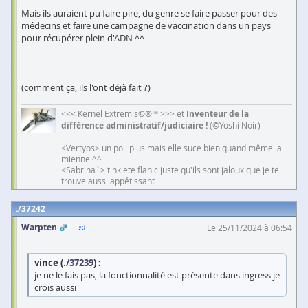
Mais ils auraient pu faire pire, du genre se faire passer pour des
médecins et faire une campagne de vaccination dans un pays
pour récupérer plein d'ADN ^^
(comment ça, ils l'ont déjà fait ?)
<<< Kernel Extremis©®™ >>> et
Inventeur de la
différence administratif/judiciaire !
(©Yoshi Noir)
<Vertyos> un poil plus mais elle suce bien quand même la
mienne ^^
<Sabrina`> tinkiete flan c juste qu'ils sont jaloux que je te
trouve aussi appétissant
37242
Warpten
Le 25/11/2024 à 06:54
vince (
./37239
) :
je ne le fais pas, la fonctionnalité est présente dans ingress je
crois aussi