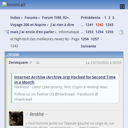
Index
Forums
Forum Ti89, 92+,
Précédente
1
2
3
Voyage 200 et Nspire
J'ai rien à dire
...
1241
1242
1243
mais j'ai envie d'en parler
informatique
...
1253
1254
1255
et high-tech (les meilleures news) %) - Page
1256
1257
1242
Suivante
37230
Zerosquare
Le 23/10/2024 à 00:50
Internet Archive (Archive.org) Hacked for Second Time
in a Month
Hackread - Latest Cybersecurity, Tech, Crypto & Hacking News
Follow us on Twitter (X) @Hackread - Facebook @
/Hackread
—
Zeroblog
—
« Tout homme porte sur l'épaule gauche un singe et, sur
l'épaule droite, un perroquet. » —
Jean Cocteau