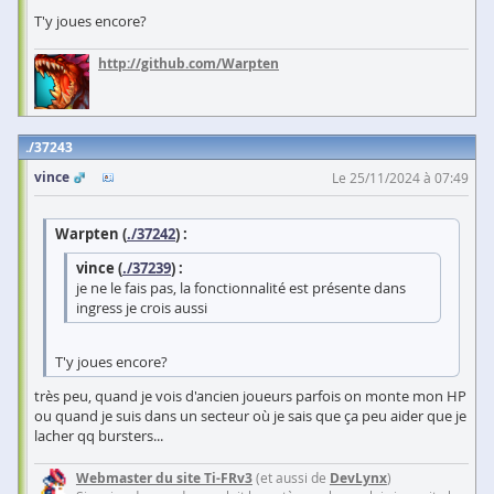
T'y joues encore?
http://github.com/Warpten
37243
vince
Le 25/11/2024 à 07:49
Warpten (
./37242
) :
vince (
./37239
) :
je ne le fais pas, la fonctionnalité est présente dans
ingress je crois aussi
T'y joues encore?
très peu, quand je vois d'ancien joueurs parfois on monte mon HP
ou quand je suis dans un secteur où je sais que ça peu aider que je
lacher qq bursters...
Webmaster du site Ti-FRv3
(et aussi de
DevLynx
)