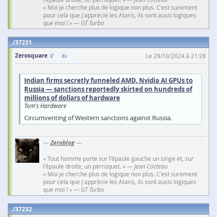
« Moi je cherche plus de logique non plus. C'est surement
pour cela que j'apprécie les Ataris, ils sont aussi logiques
que moi ! » —
GT Turbo
37231
Zerosquare
Le 29/10/2024 à 21:28
Indian firms secretly funneled AMD, Nvidia AI GPUs to
Russia — sanctions reportedly skirted on hundreds of
millions of dollars of hardware
Tom's Hardware
Circumventing of Western sanctions against Russia.
—
Zeroblog
—
« Tout homme porte sur l'épaule gauche un singe et, sur
l'épaule droite, un perroquet. » —
Jean Cocteau
« Moi je cherche plus de logique non plus. C'est surement
pour cela que j'apprécie les Ataris, ils sont aussi logiques
que moi ! » —
GT Turbo
37232