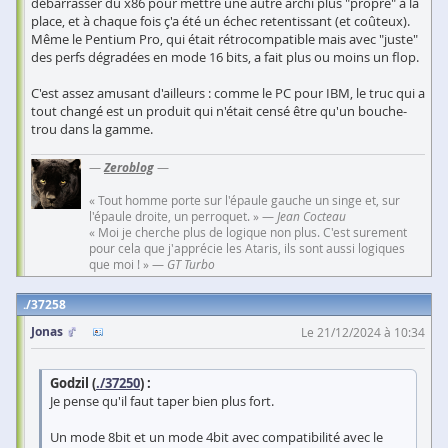
débarrasser du x86 pour mettre une autre archi plus "propre" à la
place, et à chaque fois ç'a été un échec retentissant (et coûteux).
Même le Pentium Pro, qui était rétrocompatible mais avec "juste"
des perfs dégradées en mode 16 bits, a fait plus ou moins un flop.
C'est assez amusant d'ailleurs : comme le PC pour IBM, le truc qui a
tout changé est un produit qui n'était censé être qu'un bouche-
trou dans la gamme.
—
Zeroblog
—
« Tout homme porte sur l'épaule gauche un singe et, sur
l'épaule droite, un perroquet. » —
Jean Cocteau
« Moi je cherche plus de logique non plus. C'est surement
pour cela que j'apprécie les Ataris, ils sont aussi logiques
que moi ! » —
GT Turbo
37258
Jonas
Le 21/12/2024 à 10:34
Godzil (
./37250
) :
Je pense qu'il faut taper bien plus fort.
Un mode 8bit et un mode 4bit avec compatibilité avec le