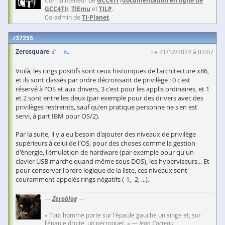
GCC4TI
documentation en ligne de
GCC4TI
),
TIEmu
et
TILP
.
Co-admin de
TI-Planet
.
37255
Zerosquare
Le 21/12/2024 à 02:07
Voilà, les rings positifs sont ceux historiques de l'architecture x86,
et ils sont classés par ordre décroissant de privilège : 0 c'est
réservé à l'OS et aux drivers, 3 c'est pour les applis ordinaires, et 1
et 2 sont entre les deux (par exemple pour des drivers avec des
privilèges restreints, sauf qu'en pratique personne ne s'en est
servi, à part IBM pour OS/2).
Par la suite, il y a eu besoin d'ajouter des niveaux de privilège
supérieurs à celui de l'OS, pour des choses comme la gestion
d'énergie, l'émulation de hardware (par exemple pour qu'un
clavier USB marche quand même sous DOS), les hyperviseurs... Et
pour conserver l'ordre logique de la liste, ces niveaux sont
couramment appelés rings négatifs (-1, -2, ...).
—
Zeroblog
—
« Tout homme porte sur l'épaule gauche un singe et, sur
l'épaule droite, un perroquet. » —
Jean Cocteau