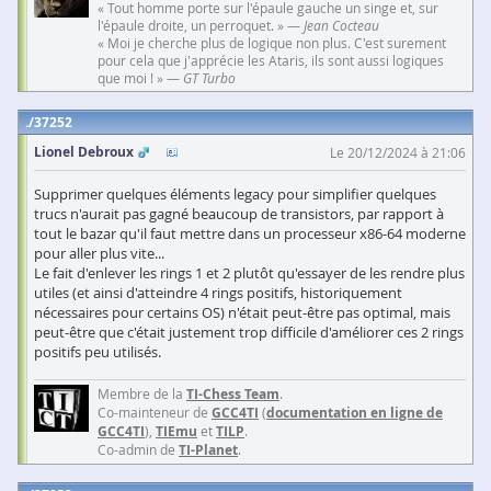
« Tout homme porte sur l'épaule gauche un singe et, sur
l'épaule droite, un perroquet. » —
Jean Cocteau
« Moi je cherche plus de logique non plus. C'est surement
pour cela que j'apprécie les Ataris, ils sont aussi logiques
que moi ! » —
GT Turbo
37252
Lionel Debroux
Le 20/12/2024 à 21:06
Supprimer quelques éléments legacy pour simplifier quelques
trucs n'aurait pas gagné beaucoup de transistors, par rapport à
tout le bazar qu'il faut mettre dans un processeur x86-64 moderne
pour aller plus vite...
Le fait d'enlever les rings 1 et 2 plutôt qu'essayer de les rendre plus
utiles (et ainsi d'atteindre 4 rings positifs, historiquement
nécessaires pour certains OS) n'était peut-être pas optimal, mais
peut-être que c'était justement trop difficile d'améliorer ces 2 rings
positifs peu utilisés.
Membre de la
TI-Chess Team
.
Co-mainteneur de
GCC4TI
(
documentation en ligne de
GCC4TI
),
TIEmu
et
TILP
.
Co-admin de
TI-Planet
.