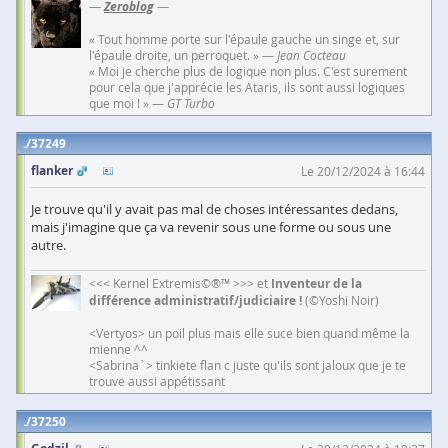
—
Zeroblog
—
« Tout homme porte sur l'épaule gauche un singe et, sur
l'épaule droite, un perroquet. » —
Jean Cocteau
« Moi je cherche plus de logique non plus. C'est surement
pour cela que j'apprécie les Ataris, ils sont aussi logiques
que moi ! » —
GT Turbo
37249
flanker
Le 20/12/2024 à 16:44
Je trouve qu'il y avait pas mal de choses intéressantes dedans,
mais j'imagine que ça va revenir sous une forme ou sous une
autre.
<<< Kernel Extremis©®™ >>> et
Inventeur de la
différence administratif/judiciaire !
(©Yoshi Noir)
<Vertyos> un poil plus mais elle suce bien quand même la
mienne ^^
<Sabrina`> tinkiete flan c juste qu'ils sont jaloux que je te
trouve aussi appétissant
37250