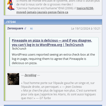
Si moins de monde enculait le système, alors celui ci aurait plus
de mal à nous sortir de si grosses merdes !
"L'erreur humaine est humaine"©Nil (2006) //
topics/6238-
moved-jamais-jaurais-pense-faire-ca
37244
Zerosquare
Le 19/12/2024 à 10:21
Pineapple on pizza is delicious — and if you disagree,
you can't log in to WordPress.org | TechCrunch
TechCrunch
WordPress users reported seeing an extra check-box at the
log-in page, requiring them to agree that Pineapple is
delicious on pizza.
—
Zeroblog
—
« Tout homme porte sur l'épaule gauche un singe et, sur
l'épaule droite, un perroquet. » —
Jean Cocteau
« Moi je cherche plus de logique non plus. C'est surement
pour cela que j'apprécie les Ataris, ils sont aussi logiques
que moi ! » —
GT Turbo