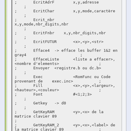
;	EcritAdrF	 x,y,adresse						
    ;

;	EcritChar	 x,y,mode,caractère					
    ;

;	Ecrit_nbr 	 
x,y,mode,nbr_digits,nbr				
    ;

;	EcritFnbr    x,y,nbr_digits,nbr					
    ;

;	EcritFUTUR	 <x>,<y>,<str>						
    ;

;	Efface4	 -> efface les buffer 1&2 en 
gray4			    ;

;	EffaceListe	 <liste a effacer>,
<nombre d'elements>		    ;

;	Envoyer	 <registre.b ou dc.b>					
    ;

;	Exec		 <RomFunc ou Code 
provenant de	exec.inc>	    ;

;	Fill		 <x>,<y>,<largeur>,
<hauteur>,<couleur>		    ;

;	Font		 #<1;2;3>							
    ;

;	Getkey	 -> d0							
    ;

;	GetKeyRAM	 <y>,<x> de la 
matrice clavier 89			    
;

;	GetKeyRAM_2	 <y>,<x>,<label> de 
la matrice clavier 89		    ;
