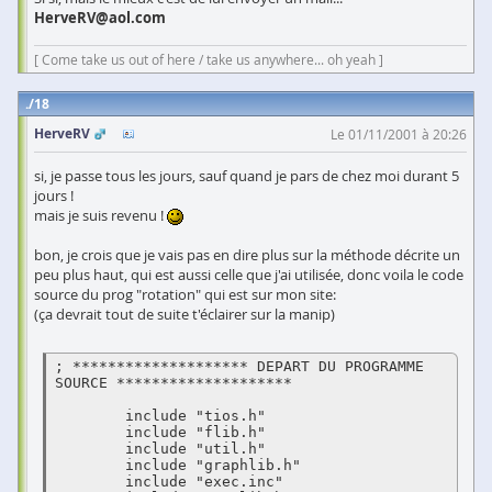
HerveRV@aol.com
[ Come take us out of here / take us anywhere... oh yeah ]
18
HerveRV
Le 01/11/2001 à 20:26
si, je passe tous les jours, sauf quand je pars de chez moi durant 5
jours !
mais je suis revenu !
bon, je crois que je vais pas en dire plus sur la méthode décrite un
peu plus haut, qui est aussi celle que j'ai utilisée, donc voila le code
source du prog "rotation" qui est sur mon site:
(ça devrait tout de suite t'éclairer sur la manip)
; ******************** DEPART DU PROGRAMME 
SOURCE ******************** 

	include "tios.h"

	include "flib.h"

	include "util.h"

	include "graphlib.h"

	include "exec.inc"
