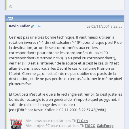
:D
23
Kevin Kofler
Le 02/11/2001 à 22:55
Ce n'est pas une très bonne technique. Il vaut mieux utiliser la
rotation inverse r^-1 de r et calculer r^-1(P) pour chaque pixel P de
la destination, arrondir ses coordonnées aux entiers
correspondants pour obtenir les coordonnées du pixel P0
correspondant (= "arrondir r^-1(P) au pixel P0 correspondant"),
vérifier si P0 est à l'intérieur de la source et si c'est le cas, si P0 est
allumé dans la source. Si les 2 sont le cas, on allume P, sinon on
l'éteint. Comme ça, on est sûr de ne pas oublier des pixels de la
destination, et de ne pas perdre du temps à allumer le même pixel
plusieurs fois.
Et tout ceci n'est utile que si le rectangle est rempli. Si c'est juste les
bords du rectangle (ou en général de n'importe quel polygone), il
suffit de calculer l'image des coins par r.
[edit]Edité par Kevin Kofler le 02-11-2001 à 22:57:43[/edit]
Mes news pour calculatrices TI:
Ti-Gen
Mes projets PC pour calculatrices TI:
TIGCC
,
CalcForge