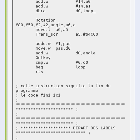
	add.w		#14,a0

	add.w		#14,a1

	dbra		d0,loop_

	Rotation	
#80,#50,#2,#2,angle,a6,a

	move.l	a6,a5

	Trans_scr	a5,#$4C00

	addq.w	#1,pas

	move.w	pas,d0

	add.w		d0,angle

	Getkey

	cmp.w		#0,d0

	beq		loop

	rts

; cette instruction signifie la fin du 
programme

; le code fini ici 

; 
********************************************
*********************** ;

; 
********************************************
*********************** ;

; ******************** DEPART DES LABELS 
**************************** ;

; 