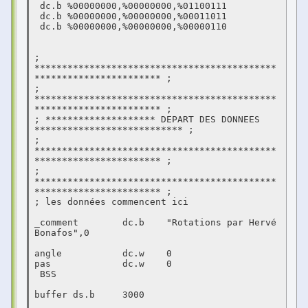
 dc.b %00000000,%00000000,%01100111

 dc.b %00000000,%00000000,%00011011

 dc.b %00000000,%00000000,%00000110

; 
********************************************
*********************** ;

; 
********************************************
*********************** ;

; ******************** DEPART DES DONNEES 
*************************** ;

; 
********************************************
*********************** ;

; 
********************************************
*********************** ;

; les données commencent ici 

_comment 	dc.b	"Rotations par Hervé 
Bonafos",0

angle		dc.w	0

pas		dc.w	0

 BSS

buffer ds.b	3000
