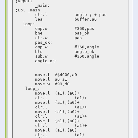
;Départ

	_main:								
;Lbl _main

	clr.l		angle ; + pas

	lea		buffer,a6

   loop:

	cmp.w		#360,pas

	bne		pas_ok

	clr.w		pas

	pas_ok:

	cmp.w		#360,angle

	bls		angle_ok

	sub.w		#360,angle

	angle_ok:

	move.l	#$4C00,a0

	move.l	a6,a1

	move.w	#99,d0

    loop_:

	move.l	(a1),(a0)+

	clr.l		(a1)+

	move.l	(a1),(a0)+

	clr.l		(a1)+

	move.l	(a1),(a0)+

	clr.l		(a1)+

	move.l	(a1),(a0)+

	clr.l		(a1)+

	move.l	(a1),(a0)

	clr.l		(a1)
