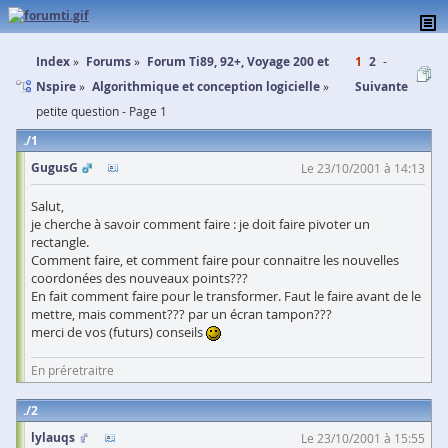
Index
Forums
Forum Ti89, 92+, Voyage 200 et
1
2
Nspire
Algorithmique et conception logicielle
Suivante
petite question - Page 1
1
GugusG
Le 23/10/2001 à 14:13
Salut,
je cherche à savoir comment faire : je doit faire pivoter un
rectangle.
Comment faire, et comment faire pour connaitre les nouvelles
coordonées des nouveaux points???
En fait comment faire pour le transformer. Faut le faire avant de le
mettre, mais comment??? par un écran tampon???
merci de vos (futurs) conseils
En préretraitre
2
lylauqs
Le 23/10/2001 à 15:55