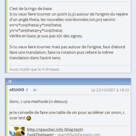
C'est de la trigo de base.
Si tu veux faire tourner un point (x,y) autour de l'origine du repère
d'un angle theta, les nouvelles coordonnées (xn,yn) seront:
xn=x*cos(theta)-y*sin(theta)
yn=x*sin(theta)+y*cos(theta)
Vérifie en basic je suis pas sûr des signes.
Si tu veux faire tourner mais pas autour de l'origine, faut d'abord
faire une translation, faire ta rotation puis refaire la même
translation dans l'autre sens.
Aussi inutile que le H d'Hawaï
3
nEUrOO
Le 23/10/2001 à 18:33
Donc, c une methode (ci dessus)
je te conseille de faire une table de sin pour accélérer car sinon, c
over lent
http://rgaucher.info
(blog:tech)
FuckTheSpam!
~ spam@fuckthespam.com