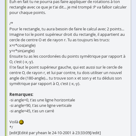
Euh en fait tu ne pourra pas faire appliquer de rotations à ton
rectangle avec ce que je t'ai dit... je mé trompé :P va falloir calculer
pour chaque points.
/*
Pour le rectangle, tu aura besoin de faire le calcul avec 2 points...
Imagine toi le point supérieur droit du rectangle, il appartient au
cercle de centre O et de rayon r. Tu as toujours les trucs:
x=r*cos(angle)
y=r*sin(angle)
Ensuite tu as les coordonées du points symétrique par rapport à
O, c'est (-x,-y).
Il te faut le point supérieur gauche, qui est aussi sur le cercle de
centre O, de rayon r, et lui par contre, tu dois utiliser un nouvel
angle de (180-angle)... tu trouve son x et son y et tu déduis son
symétrique par rapport à O, c'est (-x,-y).
Remarques:
-si angle=0, t'as une ligne horizontale
-si angle=90, t'as une ligne verticale
-si angle=45, t'as un carré
Voilà
*/
[edit]Edité par yhean le 24-10-2001 à 23:33:09[/edit]