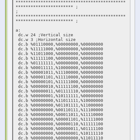
********************************************
*********************** ;

; 
********************************************
*********************** ;

a:

 dc.w 24 ;Vertical size

 dc.w 3 ;Horizontal size

 dc.b %01110000,%00000000,%00000000

 dc.b %11111000,%00000000,%00000000

 dc.b %11011000,%00000000,%00000000

 dc.b %11111100,%00000000,%00000000

 dc.b %01111111,%00000000,%00000000

 dc.b %00011111,%10000000,%00000000

 dc.b %00001011,%11100000,%00000000

 dc.b %00001101,%11110000,%00000000

 dc.b %00000101,%11111000,%00000000

 dc.b %00000010,%11111100,%00000000

 dc.b %00000011,%01111110,%00000000

 dc.b %00000001,%10111111,%00000000

 dc.b %00000000,%11011111,%10000000

 dc.b %00000000,%01101111,%11000000

 dc.b %00000000,%00110111,%11100000

 dc.b %00000000,%00011011,%11110000

 dc.b %00000000,%00001101,%11111000

 dc.b %00000000,%00000110,%11111100

 dc.b %00000000,%00000011,%01111100

 dc.b %00000000,%00000001,%10111110

 dc.b %00000000,%00000000,%11011110
