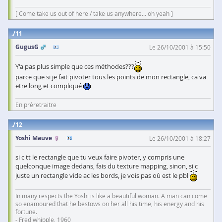
[ Come take us out of here / take us anywhere... oh yeah ]
11
GugusG
Le 26/10/2001 à 15:50
Y'a pas plus simple que ces méthodes???
parce que si je fait pivoter tous les points de mon rectangle, ca va
etre long et compliqué
En préretraitre
12
Yoshi Mauve
Le 26/10/2001 à 18:27
si c tt le rectangle que tu veux faire pivoter, y compris une
quelconque image dedans, fais du texture mapping, sinon, si c
juste un rectangle vide ac les bords, je vois pas où est le pbl
In many respects the Yoshi is like a beautiful woman. A man can come
so enamoured that he bestows on her all his time, his energy and his
fortune.
- Fred whipple, 1960