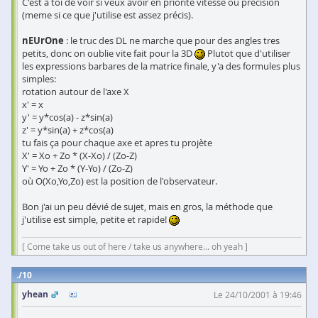
C'est à toi de voir si veux avoir en priorité vitesse ou précision
(meme si ce que j'utilise est assez précis).
nEUrOne
: le truc des DL ne marche que pour des angles tres
petits, donc on oublie vite fait pour la 3D
Plutot que d'utiliser
les expressions barbares de la matrice finale, y'a des formules plus
simples:
rotation autour de l'axe X
x' = x
y' = y*cos(a) - z*sin(a)
z' = y*sin(a) + z*cos(a)
tu fais ça pour chaque axe et apres tu projète
X' = Xo + Zo * (X-Xo) / (Zo-Z)
Y' = Yo + Zo * (Y-Yo) / (Zo-Z)
où O(Xo,Yo,Zo) est la position de l'observateur.
Bon j'ai un peu dévié de sujet, mais en gros, la méthode que
j'utilise est simple, petite et rapide!
[ Come take us out of here / take us anywhere... oh yeah ]
10
yhean
Le 24/10/2001 à 19:46