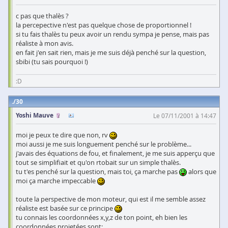
c pas que thalès ?
la percepective n'est pas quelque chose de proportionnel !
si tu fais thalès tu peux avoir un rendu sympa je pense, mais pas
réaliste à mon avis.
en fait j'en sait rien, mais je me suis déjà penché sur la question,
sbibi (tu sais pourquoi !)
:D
30
Yoshi Mauve
Le 07/11/2001 à 14:47
moi je peux te dire que non, rv
moi aussi je me suis longuement penché sur le problème...
j'avais des équations de fou, et finalement, je me suis apperçu que
tout se simplifiait et qu'on rtobait sur un simple thalès.
tu t'es penché sur la question, mais toi, ça marche pas
alors que
moi ça marche impeccable
toute la perspective de mon moteur, qui est il me semble assez
réaliste est basée sur ce principe
tu connais les coordonnées x,y,z de ton point, eh bien les
coordonnées projetées sont: