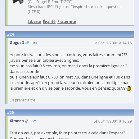
(CalcForgeLP, Emu-TIGCC)
Mes chans IRC: #tigcc et #inspired sur irc.freequest.net
(UTF-8)
Liberté
,
Égalité
,
Fraternité
24
GugusG
Le 06/11/2001 à 14:15
et pour les valeurs des sinus et cosinus, vous faites comment???
j'avais pensé à un tablea avec 2 lignes:
ex: si un cos fait 0.5 environ, on met 1 dans la première ligne et 2
dans la seconde
ou si une valeur faut 0.738, on met 738 dans une ligne et 100 dans
la seconde. après on prend la valeur à calculer, on la multiplie par
la première et on divise par le seconde. Vous en pensez quoi???
En préretraitre
25
Ximoon
Le 06/11/2001 à 16:29
Et si on veut, par exemple, faire pivoter tout cela dans l'espace?
Donner dans la perspective quoi...