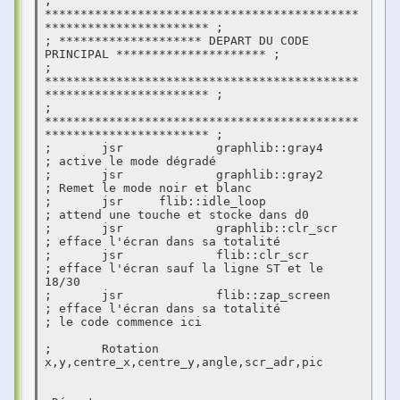
; 
********************************************
*********************** ;

; ******************** DEPART DU CODE 
PRINCIPAL ********************* ;

; 
********************************************
*********************** ;

; 
********************************************
*********************** ;

;	jsr 		graphlib::gray4					
; active le mode dégradé

;	jsr 		graphlib::gray2   				
; Remet le mode noir et blanc

;	jsr   	flib::idle_loop					
; attend une touche et stocke dans d0

;	jsr 		graphlib::clr_scr					
; efface l'écran dans sa totalité

;	jsr 		flib::clr_scr					
; efface l'écran sauf la ligne ST et le 
18/30

;	jsr 		flib::zap_screen					
; efface l'écran dans sa totalité

; le code commence ici 

;	Rotation	 
x,y,centre_x,centre_y,angle,scr_adr,pic
