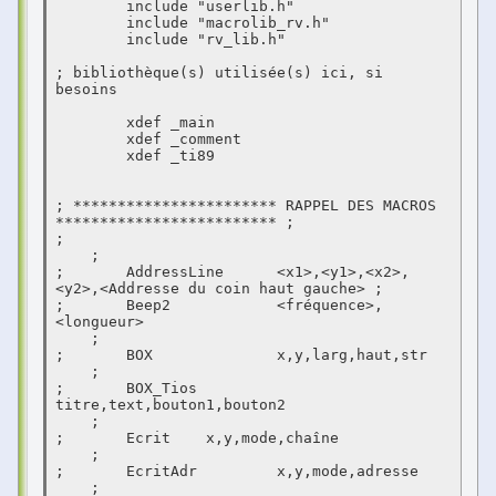
	include "userlib.h"

	include "macrolib_rv.h"

	include "rv_lib.h"

; bibliothèque(s) utilisée(s) ici, si 
besoins 

	xdef _main

	xdef _comment 

	xdef _ti89

; *********************** RAPPEL DES MACROS 
************************* ;

;											
    ;

;	AddressLine	 <x1>,<y1>,<x2>,
<y2>,<Addresse du coin haut gauche> ;

;	Beep2		 <fréquence>,
<longueur>					
    ;

;	BOX		 x,y,larg,haut,str					
    ;

;	BOX_Tios	 
titre,text,bouton1,bouton2				
    ;

;	Ecrit 	 x,y,mode,chaîne						
    ;

;	EcritAdr	 x,y,mode,adresse						
    ;
