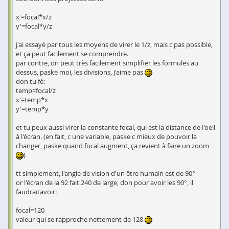
x'=focal*x/z
y'=focal*y/z
j'ai essayé par tous les moyens de virer le 1/z, mais c pas possible,
et ça peut facilement se comprendre.
par contre, on peut très facilement simplifier les formules au
dessus, paske moi, les divisions, j'aime pas
don tu fé:
temp=focal/z
x'=temp*x
y'=temp*y
et tu peux aussi virer la constante focal, qui est la distance de l'oeil
à l'écran. (en fait, c une variable, paske c mieux de pouvoir la
changer, paske quand focal augment, ça revient à faire un zoom
)
tt simplement, l'angle de vision d'un être humain est de 90°
or l'écran de la 92 fait 240 de large, don pour avoir les 90°, il
faudraitavoir:
focal=120
valeur qui se rapproche nettement de 128