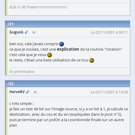
XLib v1.00 Powerrrrrrrrrrrrrrrrrrrr!
21
GugusG
Le 02/11/2001 à 00:11
ben oui, cela j'avais compris
ce que je voulais, c'est une
explication
de ta routine "rotation"
c'est cela que je veux
le reste, c'était une bete utilisation de ce truc
En préretraitre
22
HerveRV
Le 02/11/2001 à 14:58
c très simple :
je fais un test de bit sur l'image source, si y a un bit à 1, je calcule sa
destination, avec du cos et du sin (expliquées dans le post n°2),
puis je termine par un pxlOn a la coordonnée finale sur un autre
plan