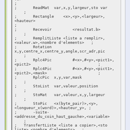
;

;	ReadMat	 var,x,y,largeur,sto var				
    ;

;	Rectangle    <x>,<y>,<largeur>,
<hauteur>				    
;

;	Recevoir	 <resultat.b>						
    ;

;	RemplitListe <liste a remplir>,
<valeur.w>,<nombre d'elements>   ;

;	Rotation	 
x,y,centre_x,centre_y,angle,scr_adr,pic		
    ;

;	Rplc4Pic	 #<x>,#<y>,<pict1>,
<pict2>				    ;

;	Rplc4Pic	 #<x>,#<y>,<pict1>,
<pict2>,<mask>			    ;

;	RplcPic	 x,y,var,mask						
    ;

;	StoList	 var,valeur,position					
    ;

;	StoMat	 var,valeur,x,y,largeur					
    ;

;	StoPic	 <x(byte_pair)>,<y>,
<longueur_x(word)>,<hauteur_y>, ;

;	-suite-	 
<addresse_du_coin_haut_gauche>,<variable>	
    ;

;   TransfertListe <liste a copier>,<sto 
liste>,<nombre d'elements>   ;
