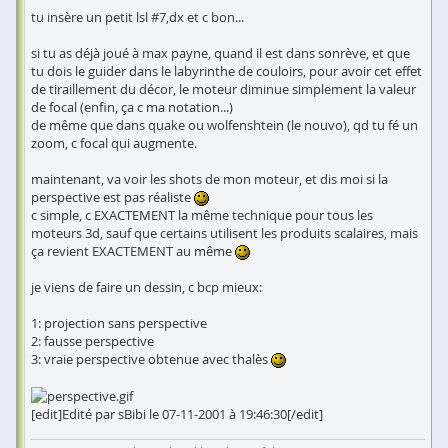
tu insère un petit lsl #7,dx et c bon...
si tu as déjà joué à max payne, quand il est dans sonrève, et que
tu dois le guider dans le labyrinthe de couloirs, pour avoir cet effet
de tiraillement du décor, le moteur diminue simplement la valeur
de focal (enfin, ça c ma notation...)
de même que dans quake ou wolfenshtein (le nouvo), qd tu fé un
zoom, c focal qui augmente.
maintenant, va voir les shots de mon moteur, et dis moi si la
perspective est pas réaliste
c simple, c EXACTEMENT la même technique pour tous les
moteurs 3d, sauf que certains utilisent les produits scalaires, mais
ça revient EXACTEMENT au même
je viens de faire un dessin, c bcp mieux:
1: projection sans perspective
2: fausse perspective
3: vraie perspective obtenue avec thalès
[edit]Edité par sBibi le 07-11-2001 à 19:46:30[/edit]