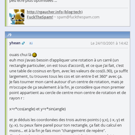
peu etre plus optimisées ...
http://rgaucher.info
(blog:tech)
FuckTheSpam!
~ spam@fuckthespam.com
9
yhean
Le 24/10/2001 à 14:42
ouais chui là
euh moi j'avais besoin d'appliquer une rotation à un carré (un
rectangle particulier, on est tous d'accord), et ce que j'ai fait, c'est
une table de cosinus en fpm, avec les valeurs de cos(0..90), ça suffit
largement, tu trouves tous les cos et sin entre 0 et 360° avec ça.
Je fais tourner mon carré autour d'un centre de rotation, mais je
m'occupe de ça seulement à la fin, je considère que mon premier
point appartient au cercle de centre mon centre de rotation et de
rayon r :
x=r*cos(angle) et y=r*sin(angle)
et je déduis les coordonées des trois autres points (-y,x), (-x,-y) et
(y,-x). tu peux faire pareil pour ton rectangle, ça fait du calcul en
moins... et à la fin je fais mon "changement de repère".