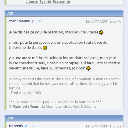
Liberté
,
Égalité
,
Fraternité
28
Yoshi Mauve
Le 06/11/2001 à 23:40
je ne dis pas ça pour la précision, mais pour la vitesse
sinon, pour la perspective, c une application toute bête du
théorème de thalès
y a une autre méthode utilisant les produits scalaires, mais je te
laisse chercher tt seul, c pas bien compliqué, il faut juste se mettre
devant une feuille, faire 2-3 schémas, et c bon
In many respects the Yoshi is like a beautiful woman. A man can come
so enamoured that he bestows on her all his time, his energy and his
fortune.
- Fred whipple, 1960
*** Ne sous-estimez pas la puissance de la Marmotte ***
©
Marmotte Team
: LaMarmotte, sBibi, Vark & Sabrina
29
HerveRV
Le 07/11/2001 à 08:22