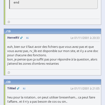
 end 

:D
19
HerveRV
Le 01/11/2001 à 20:33
euh, bien sur il faut avoir des fichiers que vous avez pas et que
vous aurez pas, rv_lib est disponible sur mon site, et il y a une doc
pour chacune des fonctions.
bon, je pense que ça suffit pas pour répondre à la question, alors
j'attend les zones d'ombres restantes
:D
20
TiMad
Le 01/11/2001 à 21:05
heu pour la rotation.. on peut utiliser bresenham... ca peut faire
l'affaire.. et il n'y a pas besoin de cos ou sin..