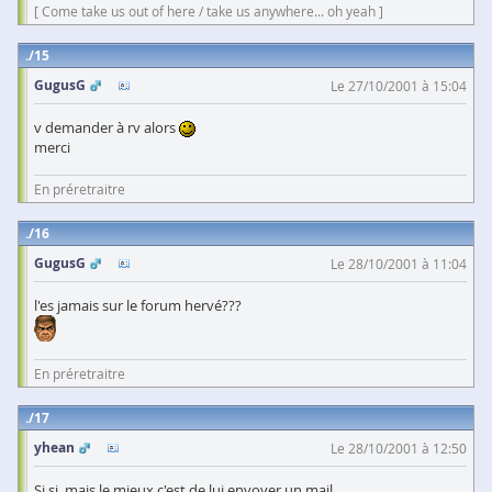
[ Come take us out of here / take us anywhere... oh yeah ]
15
GugusG
Le 27/10/2001 à 15:04
v demander à rv alors
merci
En préretraitre
16
GugusG
Le 28/10/2001 à 11:04
l'es jamais sur le forum hervé???
En préretraitre
17
yhean
Le 28/10/2001 à 12:50
Si si, mais le mieux c'est de lui envoyer un mail...