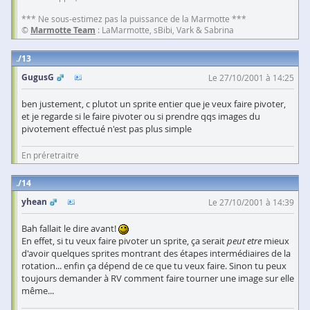
*** Ne sous-estimez pas la puissance de la Marmotte ***
©
Marmotte Team
: LaMarmotte, sBibi, Vark & Sabrina
13
GugusG
Le 27/10/2001 à 14:25
ben justement, c plutot un sprite entier que je veux faire pivoter,
et je regarde si le faire pivoter ou si prendre qqs images du
pivotement effectué n'est pas plus simple
En préretraitre
14
yhean
Le 27/10/2001 à 14:39
Bah fallait le dire avant!
En effet, si tu veux faire pivoter un sprite, ça serait
peut etre
mieux
d'avoir quelques sprites montrant des étapes intermédiaires de la
rotation... enfin ça dépend de ce que tu veux faire. Sinon tu peux
toujours demander à RV comment faire tourner une image sur elle
même...