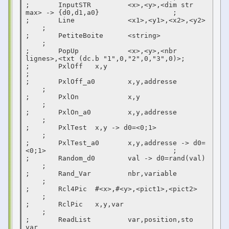
;	InputSTR	 <x>,<y>,<dim str 
max> -> {d0,d1,a0}		    ;

;	Line		 <x1>,<y1>,<x2>,<y2>					
    ;

;	PetiteBoite	 <string>							
    ;

;	PopUp		 <x>,<y>,<nbr 
lignes>,<txt (dc.b "1",0,"2",0,"3",0)>;

;	PxlOff	 x,y 								    
;

;	PxlOff_a0	 x,y,addresse						
    ;

;	PxlOn		 x,y								
    ;

;	PxlOn_a0	 x,y,addresse						
    ;

;	PxlTest	 x,y -> d0=<0;1>						
    ;

;	PxlTest_a0	 x,y,addresse -> d0=
<0;1>				    ;

;	Random_d0	 val -> d0=rand(val)					
    ;

;	Rand_Var	 nbr,variable						
    ;

;	Rcl4Pic	 #<x>,#<y>,<pict1>,<pict2>				
    ;

;	RclPic 	 x,y,var							
    ;

;	ReadList	 var,position,sto 
var					    