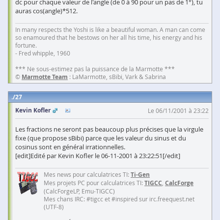
dc pour chaque valeur de l'angle (de 0 à 90 pour un pas de 1°), tu
auras cos(angle)*512.
In many respects the Yoshi is like a beautiful woman. A man can come
so enamoured that he bestows on her all his time, his energy and his
fortune.
- Fred whipple, 1960
*** Ne sous-estimez pas la puissance de la Marmotte ***
©
Marmotte Team
: LaMarmotte, sBibi, Vark & Sabrina
27
Kevin Kofler
Le 06/11/2001 à 23:22
Les fractions ne seront pas beaucoup plus précises que la virgule
fixe (que propose sBibi) parce que les valeur du sinus et du
cosinus sont en général irrationnelles.
[edit]Edité par Kevin Kofler le 06-11-2001 à 23:22:51[/edit]
Mes news pour calculatrices TI:
Ti-Gen
Mes projets PC pour calculatrices TI:
TIGCC
,
CalcForge
(CalcForgeLP, Emu-TIGCC)
Mes chans IRC: #tigcc et #inspired sur irc.freequest.net
(UTF-8)