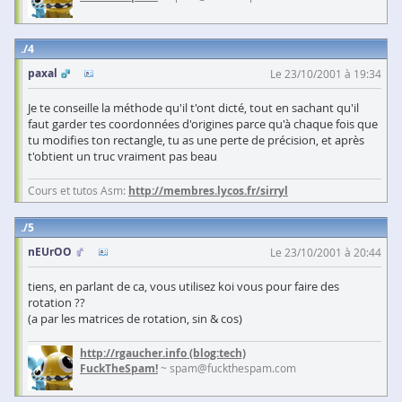
4
paxal
Le 23/10/2001 à 19:34
Je te conseille la méthode qu'il t'ont dicté, tout en sachant qu'il
faut garder tes coordonnées d'origines parce qu'à chaque fois que
tu modifies ton rectangle, tu as une perte de précision, et après
t'obtient un truc vraiment pas beau
Cours et tutos Asm:
http://membres.lycos.fr/sirryl
5
nEUrOO
Le 23/10/2001 à 20:44
tiens, en parlant de ca, vous utilisez koi vous pour faire des
rotation ??
(a par les matrices de rotation, sin & cos)
http://rgaucher.info
(blog:tech)
FuckTheSpam!
~ spam@fuckthespam.com