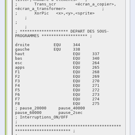
;	Trans_scr	 <écran_a_copier>,
<écran_a_transformer>		    ;

;	XorPic	 <x>,<y>,<sprite>						
    ;

;											
    ;

; ******************** DEPART DES SOUS-
PROGRAMMES ******************* ;

droite		EQU	344

gauche		EQU	338

haut			EQU	337

bas			EQU	340

esc			EQU	264

apps			EQU	265

F1			EQU	268

F2			EQU	269

F3			EQU	270

F4			EQU	271

F5			EQU	272

F6			EQU	273

F7			EQU	274

F8			EQU	275

; pause_20000 	  pause_40000	  
pause_60000	  pause_2sec

; Interruptions_ON/OFF

; 
********************************************
*********************** ;
