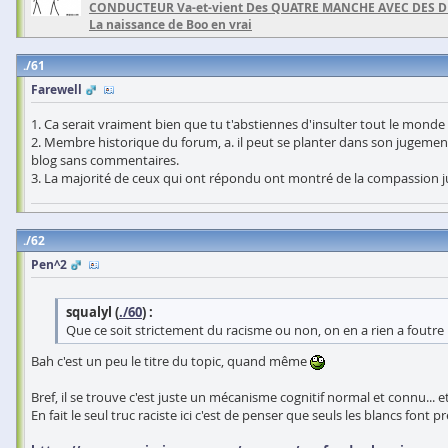
CONDUCTEUR Va-et-vient Des QUATRE MANCHE AVEC DES 
La naissance de Boo en vrai
61
Farewell
1. Ca serait vraiment bien que tu t'abstiennes d'insulter tout le monde
2. Membre historique du forum, a. il peut se planter dans son jugement
blog sans commentaires.
3. La majorité de ceux qui ont répondu ont montré de la compassion juste
62
Pen^2
squalyl (
./60
) :
Que ce soit strictement du racisme ou non, on en a rien a foutre
Bah c'est un peu le titre du topic, quand même
Bref, il se trouve c'est juste un mécanisme cognitif normal et connu... e
En fait le seul truc raciste ici c'est de penser que seuls les blancs font