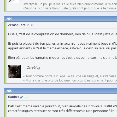
<Vertyos> un poil plus mais elle suce bien quand même la mien
<Sabrina`> tinkiete flan c juste qu'ils sont jaloux que je te trouv
64
Zerosquare
Ouais, c'est de la compression de données, rien de plus ; c'est just
Et puis la plupart du temps, les animaux n'ont pas vraiment besoin d'ide
appartiennent (si c'est la même espèce, est-ce que c'est un rival ou pas 
Bien sûr pour les humains modernes c'est plus complexe, mais on ne fai
—
Zeroblog
—
« Tout homme porte sur l'épaule gauche un singe et, sur l'épaule
« Moi je cherche plus de logique non plus. C'est surement pour cel
65
flanker
bah c'est même valable pour tout, bien au-delà des individus : suffit 
caractéristiques retenues seront très différentes d'une personne à l'au