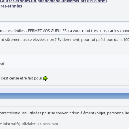
d-autres-ethnies-un-phenomene-universel_art10608.html
res-ethnies
 primaires débiles... FERMEZ VOS GUEULES. ca vous rend très cons, car les chan
n sont sûrement assez élevées, non ? Évidemment, pour toi ça échoue dans 1
ral
c'est censé être fait pour
actéristiques utilisées pour se souvenir d'un élément (objet, personne, lieu
inistratif/judiciaire !
(©Yoshi Noir)