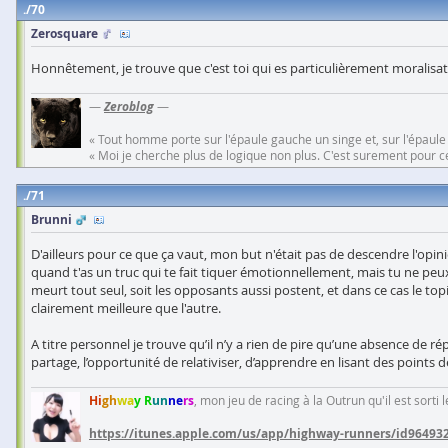
70
Zerosquare
Honnêtement, je trouve que c'est toi qui es particulièrement moralisat
—
Zeroblog
—
« Tout homme porte sur l'épaule gauche un singe et, sur l'épaule
« Moi je cherche plus de logique non plus. C'est surement pour cel
71
Brunni
D'ailleurs pour ce que ça vaut, mon but n'était pas de descendre l'opin
quand t'as un truc qui te fait tiquer émotionnellement, mais tu ne peux
meurt tout seul, soit les opposants aussi postent, et dans ce cas le t
clairement meilleure que l'autre.
A titre personnel je trouve qu’il n’y a rien de pire qu’une absence de rép
partage, l’opportunité de relativiser, d’apprendre en lisant des points de
Hi
gh
wa
y R
un
ne
rs
, mon jeu de racing à la Outrun qu'il est sorti
https://itunes.apple.com/us/app/highway-runners/id96493