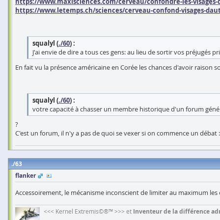
https://www.maxisciences.com/cerveau/confondre-les-visages-
https://www.letemps.ch/sciences/cerveau-confond-visages-daut
squalyl (
./60
) :
J'ai envie de dire a tous ces gens: au lieu de sortir vos préjugés
En fait vu la présence américaine en Corée les chances d'avoir raiso
squalyl (
./60
) :
votre capacité à chasser un membre historique d'un forum géné
?
C'est un forum, il n'y a pas de quoi se vexer si on commence un débat : 
63
flanker
Accessoirement, le mécanisme inconscient de limiter au maximum les car
<<< Kernel Extremis©®™ >>> et
Inventeur de la différence adm