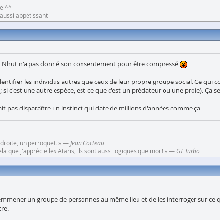
ne ^^
e aussi appétissant
e que Nhut n'a pas donné son consentement pour être compressé
ntifier les individus autres que ceux de leur propre groupe social. Ce qui co
; si c'est une autre espèce, est-ce que c'est un prédateur ou une proie). Ça se
t pas disparaître un instinct qui date de millions d'années comme ça.
 droite, un perroquet. » —
Jean Cocteau
a que j'apprécie les Ataris, ils sont aussi logiques que moi ! » —
GT Turbo
d'emmener un groupe de personnes au même lieu et de les interroger sur ce qu
tre.