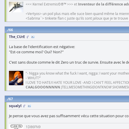
<<< Kernel Extremis©®™ >>> et
Inventeur de la différence adm
<Vertyos> un poil plus mais elle suce bien quand même la mien
<Sabrina`> tinkiete flan c juste qu'ils sont jaloux que je te trouv
66
The_CUrE
La base de l'identification est négative:
"Est-ce comme moi? Oui? Non?"
C'est sans doute comme le dit Zero un truc de survie. Ensuite avec le d
"- Nigga you know what the fuck I want, nigga: I want your mother
- WHUT?"
I LOVE TO HATE/I HATE YOUR LOVE -AND I CAN'T FEEL AFFECTIO
CAALGOOONNNNN
[TELLMESOMETHINGIDONTKNOW SHOWMES
67
squalyl
Je pense que vous avez pas suffisamment vécu cette situation pour co
1D86FN9