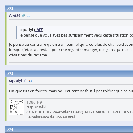
72
Arvi89
squalyl (
./67
):
Je pense que vous avez pas suffisamment vécu cette situation p
Je pense au contraire qu'on a un pannel qui a eu plus de chance d'avoi
lorsque j'étais au restau pour me regarder manger, des gens qui me confo
c'était pas du racisme.
73
squalyl
OK que tu t'en foutes, mais pour autant ne faut il pas tolérer que ca 
1D86FN9
Nspire wiki
CONDUCTEUR Va-et-vient Des QUATRE MANCHE AVEC DES 
La naissance de Boo en vrai
74