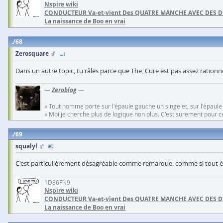
Nspire wiki
CONDUCTEUR Va-et-vient Des QUATRE MANCHE AVEC DES 
La naissance de Boo en vrai
68
Zerosquare
Dans un autre topic, tu râles parce que The_Cure est pas assez rationnel
—
Zeroblog
—
« Tout homme porte sur l'épaule gauche un singe et, sur l'épaule
« Moi je cherche plus de logique non plus. C'est surement pour cel
69
squalyl
C'est particulièrement désagréable comme remarque. comme si tout ét
1D86FN9
Nspire wiki
CONDUCTEUR Va-et-vient Des QUATRE MANCHE AVEC DES 
La naissance de Boo en vrai