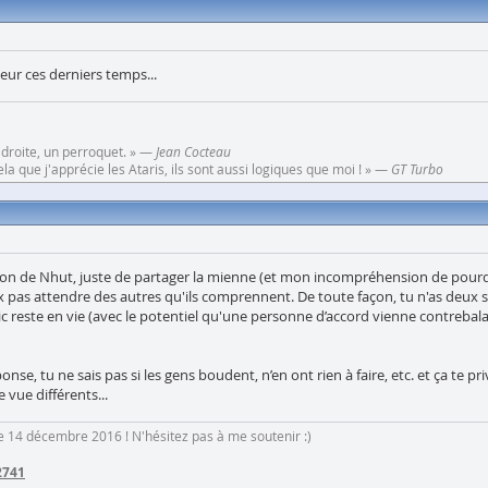
eur ces derniers temps...
 droite, un perroquet. » —
Jean Cocteau
a que j'apprécie les Ataris, ils sont aussi logiques que moi ! » —
GT Turbo
ion de Nhut, juste de partager la mienne (et mon incompréhension de pourquoi
 pas attendre des autres qu'ils comprennent. De toute façon, tu n'as deux sol
opic reste en vie (avec le potentiel qu'une personne d’accord vienne contreba
onse, tu ne sais pas si les gens boudent, n’en ont rien à faire, etc. et ça te 
 vue différents...
 le 14 décembre 2016 ! N'hésitez pas à me soutenir :)
2741