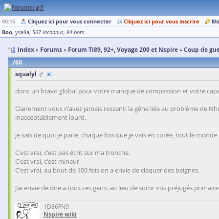
00:15
Cliquez ici pour vous connecter
Cliquez ici pour vous inscrire
Mo
Boo
ysalla
567 inconnus
84 bots
Index
Forums
Forum Ti89, 92+, Voyage 200 et Nspire
Coup de gu
60
squalyl
donc un bravo global pour votre manque de compassion et votre capac
Clairement vous n'avez jamais ressenti la gêne liée au problème de Nhut
inacceptablement lourd.
je sais de quoi je parle, chaque fois que je vais en corée, tout le mon
C'est vrai, c'est pas écrit sur ma tronche.
C'est vrai, c'est mineur.
C'est vrai, au bout de 100 fois on a envie de claquer des beignes.
J'ai envie de dire a tous ces gens: au lieu de sortir vos préjugés prima
1D86FN9
Nspire wiki