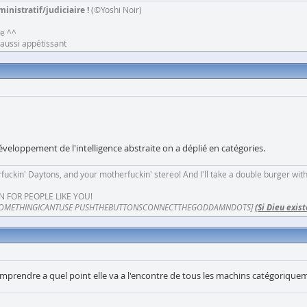
inistratif/judiciaire !
(©Yoshi Noir)
ne ^^
e aussi appétissant
éveloppement de l'intelligence abstraite on a déplié en catégories.
fuckin' Daytons, and your motherfuckin' stereo! And I'll take a double burger wit
N FOR PEOPLE LIKE YOU!
OMETHINGICANTUSE PUSHTHEBUTTONSCONNECTTHEGODDAMNDOTS]
(Si Dieu exist
mprendre a quel point elle va a l'encontre de tous les machins catégorique