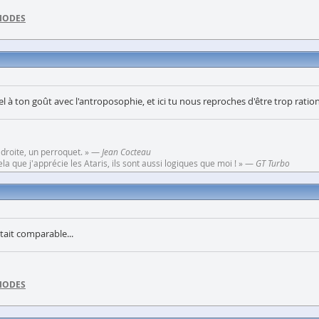
DIODES
 à ton goût avec l'antroposophie, et ici tu nous reproches d'être trop rationn
 droite, un perroquet. » —
Jean Cocteau
a que j'apprécie les Ataris, ils sont aussi logiques que moi ! » —
GT Turbo
ait comparable...
DIODES