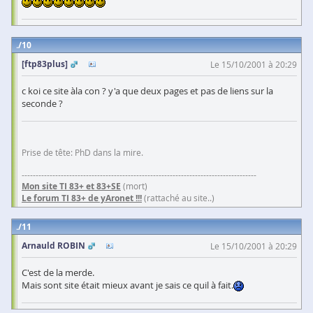
10
[ftp83plus]
Le 15/10/2001 à 20:29
c koi ce site àla con ? y'a que deux pages et pas de liens sur la
seconde ?
Prise de tête: PhD dans la mire.
------------------------------------------------------------------------------------
Mon site TI 83+ et 83+SE
(mort)
Le forum TI 83+ de yAronet !!!
(rattaché au site..)
11
Arnauld ROBIN
Le 15/10/2001 à 20:29
C'est de la merde.
Mais sont site était mieux avant je sais ce quil à fait.