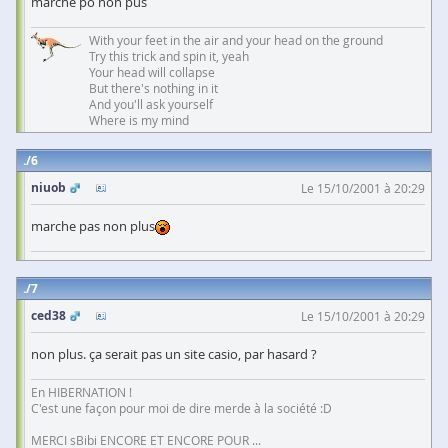
marche po non pus
With your feet in the air and your head on the ground
Try this trick and spin it, yeah
Your head will collapse
But there's nothing in it
And you'll ask yourself
Where is my mind
6
niuob
Le 15/10/2001 à 20:29
marche pas non plus
7
ced38
Le 15/10/2001 à 20:29
non plus. ça serait pas un site casio, par hasard ?
En HIBERNATION !
C'est une façon pour moi de dire merde à la société :D
MERCI sBibi ENCORE ET ENCORE POUR ...