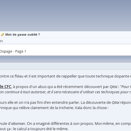
Mot de passe oublié ?
ts
Dopage - Page 1
 contre ce fléau et il est important de rappeller que toute technique dopant
de CFC
, à propos d'un abus qui a été récemment découvert par
Qitai
:
"Pour 
continue à tout autoriser, et il sera nécessaire d'utiliser ces techniques pour reste
ours elle et on n'a pas fini d'en entendre parler. La découverte de
Qitai
répond
ue qui relève clairement de la tricherie. Vala donc la chose :
mule d'
alexman
. On a imaginé différentes à son propos. Moi-même, en comparan
ut ça : le calcul a toujours été le même.