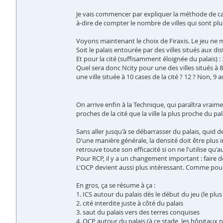
Je vais commencer par expliquer la méthode de calc
à-dire de compter le nombre de villes qui sont plus 
Voyons maintenant le choix de Firaxis. Le jeu ne mai
Soit le palais entourée par des villes situés aux distan
Et pour la cité (suffisamment éloignée du palais) : 3, 3,
Quel sera donc Ncity pour une des villes situés à 8 c
une ville située à 10 cases de la cité ? 12 ? Non, 9 au
On arrive enfin à la Technique, qui paraîtra vraiment
proches de la cité que la ville la plus proche du p
Sans aller jusqu'à se débarrasser du palais, quid 
D'une manière générale, la densité doit être plus i
retrouve toute son efficacité si on ne l'utilise qu'au
Pour RCP, il y a un changement important : faire d
L'OCP devient aussi plus intéressant. Comme pour RC
En gros, ça se résume à ça :
1. ICS autour du palais dès le début du jeu (le pl
2. cité interdite juste à côté du palais
3. saut du palais vers des terres conquises
4. OCP autour du palais (à ce stade, les hôpitaux n