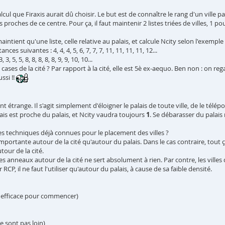
ul que Firaxis aurait dû choisir. Le but est de connaître le rang d'un ville p
proches de ce centre. Pour ça, il faut maintenir 2 listes triées de villes, 1 p
ntient qu'une liste, celle relative au palais, et calcule Ncity selon l'exemple 
ces suivantes : 4, 4, 4, 5, 6, 7, 7, 7, 11, 11, 11, 11, 12...
 5, 5, 8, 8, 8, 8, 8, 9, 9, 10, 10...
ases de la cité ? Par rapport à la cité, elle est 5è ex-aequo. Ben non : on regar
ssi !!
 étrange. Il s'agit simplement d'éloigner le palais de toute ville, de le téléport
alais est proche du palais, et Ncity vaudra toujours
1
. Se débarasser du palais
des techniques déjà connues pour le placement des villes ?
mportante autour de la cité qu'autour du palais. Dans le cas contraire, tout ça
tour de la cité.
es anneaux autour de la cité ne sert absolument à rien. Par contre, les villes
P, il ne faut l'utiliser qu'autour du palais, à cause de sa faible densité.
us efficace pour commencer)
e sont pas loin)