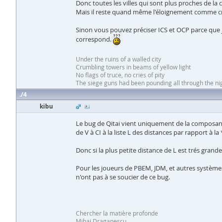
Donc toutes les villes qui sont plus proches de la
Mais il reste quand même l'éloignement comme cr
Sinon vous pouvez préciser ICS et OCP parce que je
correspond.
Under the ruins of a walled city
Crumbling towers in beams of yellow light
No flags of truce, no cries of pity
The siege guns had been pounding all through the nig
4
kibu
Le bug de Qitai vient uniquement de la composante "
de V à CI à la liste L des distances par rapport à la
Donc si la plus petite distance de L est trés grande
Pour les joueurs de PBEM, JDM, et autres systèmes
n'ont pas à se soucier de ce bug.
Chercher la matière profonde
Mihai Draganescu