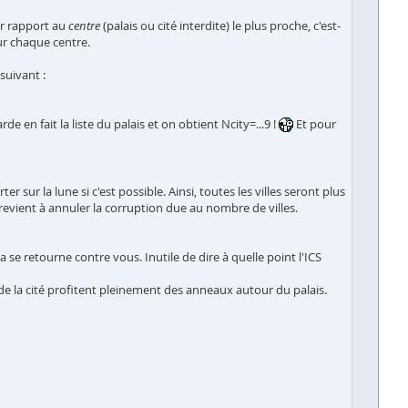
ar rapport au
centre
(palais ou cité interdite) le plus proche, c'est-
our chaque centre.
suivant :
de en fait la liste du palais et on obtient Ncity=...9 !
Et pour
er sur la lune si c'est possible. Ainsi, toutes les villes seront plus
 revient à annuler la corruption due au nombre de villes.
 se retourne contre vous. Inutile de dire à quelle point l'ICS
 de la cité profitent pleinement des anneaux autour du palais.