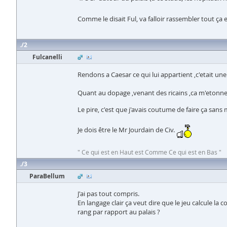
Comme le disait Ful, va falloir rassembler tout ça 
2
Fulcanelli
Rendons a Caesar ce qui lui appartient ,c'etait un
Quant au dopage ,venant des ricains ,ca m'etonn
Le pire, c'est que j'avais coutume de faire ça san
Je dois être le Mr Jourdain de Civ.
" Ce qui est en Haut est Comme Ce qui est en Bas "
3
ParaBellum
J'ai pas tout compris.
En langage clair ça veut dire que le jeu calcule la c
rang par rapport au palais ?