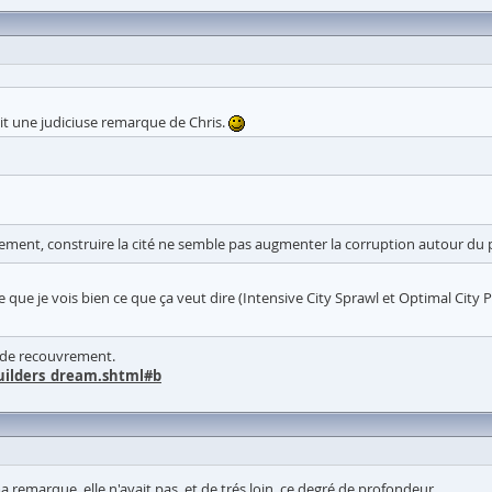
ait une judiciuse remarque de Chris.
sement, construire la cité ne semble pas augmenter la corruption autour du p
que je vois bien ce que ça veut dire (Intensive City Sprawl et Optimal City 
m de recouvrement.
uilders_dream.shtml#b
remarque, elle n'avait pas, et de trés loin, ce degré de profondeur.