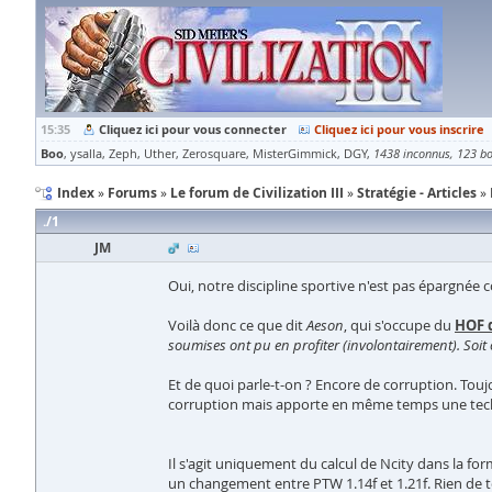
15:35
Cliquez ici pour vous connecter
Cliquez ici pour vous inscrire
Boo
ysalla
Zeph
Uther
Zerosquare
MisterGimmick
DGY
1438 inconnus
123 bo
Index
Forums
Le forum de Civilization III
Stratégie - Articles
1
JM
Oui, notre discipline sportive n'est pas épargnée
Voilà donc ce que dit
Aeson
, qui s'occupe du
HOF 
soumises ont pu en profiter (involontairement). Soit on 
Et de quoi parle-t-on ? Encore de corruption. Touj
corruption mais apporte en même temps une techniq
Il s'agit uniquement du calcul de Ncity dans la for
un changement entre PTW 1.14f et 1.21f. Rien de to