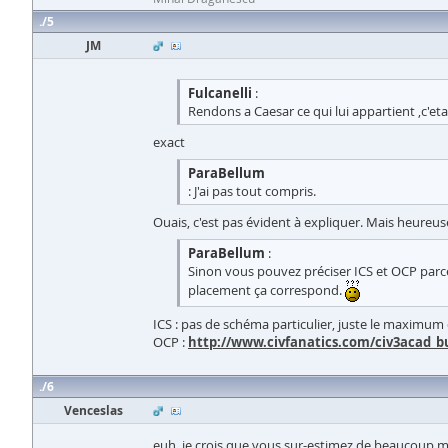
5
JM
Fulcanelli
:
Rendons a Caesar ce qui lui appartient ,c'et
exact
ParaBellum
: J'ai pas tout compris.
Ouais, c'est pas évident à expliquer. Mais heureu
ParaBellum
:
Sinon vous pouvez préciser ICS et OCP parce 
placement ça correspond.
ICS : pas de schéma particulier, juste le maximu
OCP :
http://www.civfanatics.com/civ3acad_b
6
Venceslas
euh, je crois que vous sur-estimez de beaucoup ma 