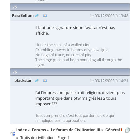
5
ParaBellum
Le 03/12/2003 à 13:48
il faut une signature sinon l'avatar n'est pas
affiché.
Under the ruins of a walled city
Crumbling towers in beams of yellow light
No flags of truce, no cries of pity
The siege guns had been pounding all through the
night.
6
blackstar
Le 03/12/2003 à 14:21
j'ai l'impression que le trait religieux devient plus
important que dans ptw malgrés les 2 tours
imposer ???
Tout comprendre c'est tout pardonner. Ce qui
n'implique pas l'approbation.
Index
Forums
Le forum de Civilization III
Général
1
Traits de civilisation - Page 1