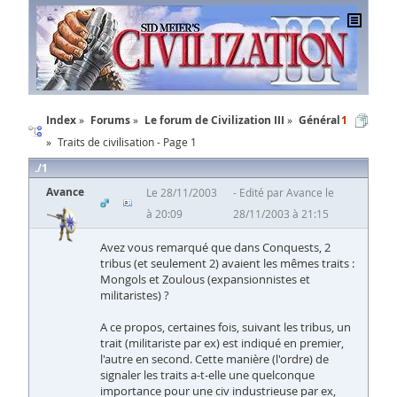
Index
Forums
Le forum de Civilization III
Général
1
Traits de civilisation - Page 1
1
Avance
Le 28/11/2003
Edité par Avance le
à 20:09
28/11/2003 à 21:15
Avez vous remarqué que dans Conquests, 2
tribus (et seulement 2) avaient les mêmes traits :
Mongols et Zoulous (expansionnistes et
militaristes) ?
A ce propos, certaines fois, suivant les tribus, un
trait (militariste par ex) est indiqué en premier,
l'autre en second. Cette manière (l'ordre) de
signaler les traits a-t-elle une quelconque
importance pour une civ industrieuse par ex,