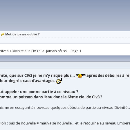
Mot de passe oublié ?
Niveau Divinité sur CIV3 : j'ai jamais réussi - Page 1
ité, que sur CIV3 je ne m'y risque plus...
après des déboires à ré
 leur degré exact d'avantages.
eut appeler une bonne partie à ce niveau ?
mme un poisson dans l'eau dans le 6ème ciel de Civ3 ?
sme en essayant à nouveau quelques débuts de partie au niveau Divinité... :
sion : pas de nouvelle = mauvaise nouvelle... et je retourne au niveau Emper