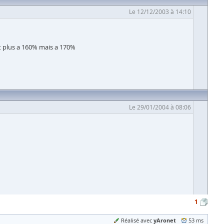
Le 12/12/2003 à 14:10
st plus a 160% mais a 170%
Le 29/01/2004 à 08:06
1
yAronet
Réalisé avec
53 ms