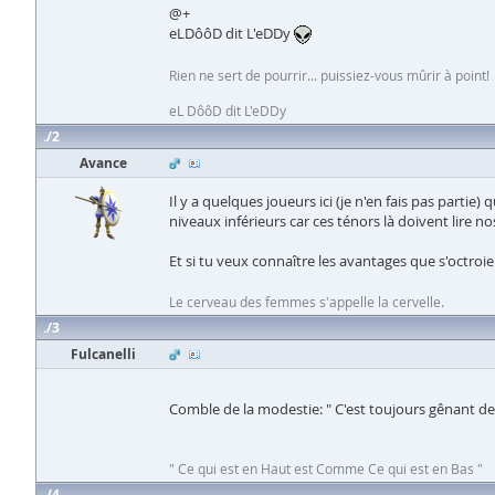
@+
eLDôôD dit L'eDDy
Rien ne sert de pourrir... puissiez-vous mûrir à point!
eL DôôD dit L'eDDy
2
Avance
Il y a quelques joueurs ici (je n'en fais pas parti
niveaux inférieurs car ces ténors là doivent lire 
Et si tu veux connaître les avantages que s'octroie
Le cerveau des femmes s'appelle la cervelle.
3
Fulcanelli
Comble de la modestie: " C'est toujours gênant de 
" Ce qui est en Haut est Comme Ce qui est en Bas "
4