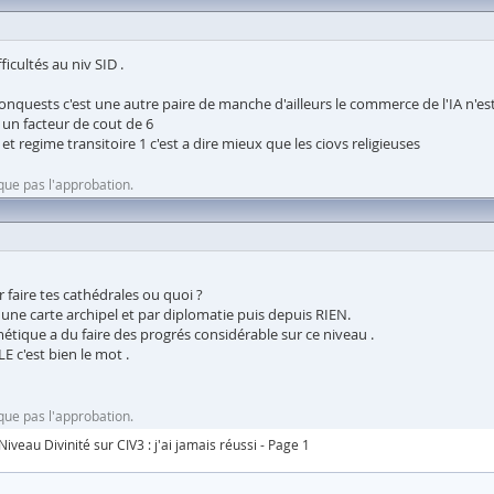
ficultés au niv SID .
Conquests c'est une autre paire de manche d'ailleurs le commerce de l'IA n'e
c un facteur de cout de 6
 regime transitoire 1 c'est a dire mieux que les ciovs religieuses
que pas l'approbation.
faire tes cathédrales ou quoi ?
 une carte archipel et par diplomatie puis depuis RIEN.
tique a du faire des progrés considérable sur ce niveau .
LE c'est bien le mot .
que pas l'approbation.
Niveau Divinité sur CIV3 : j'ai jamais réussi - Page 1