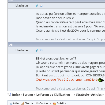
blackstar
Tu aurais pu faire un effort et marquer aussi les dif
J'ose pas te donner le lien ici
Quand au niv divinité a civ3 peut etre mais avec 
le regime de transition est passé a 2 pour l'IA ave
Quand au niv sid il est de 200% pour le commerce et
Tout comprendre c'est tout pardonner. Ce qui n'impli
5
blackstar
BEN et alors c'est le silence ??
Oh Grand Fulcanelli il te manque des maçons pour 
J'ai appris que notre grand CHRIS avait gagner sur
Je reste pourtant persuader que notre grand hermé
Bon tant pis ..... quoi moi .... oui , oui CONSIDERAB
C'est vrais que l'IA a été vachement amélioré
Tout comprendre c'est tout pardonner. Ce qui n'impli
Index
Forums
Le forum de Civilization III
Stratégie - Articles
Aide
Charte
Contacts
Crédits