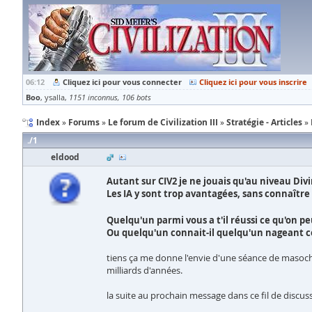
06:12
Cliquez ici pour vous connecter
Cliquez ici pour vous inscrire
Boo
ysalla
1151 inconnus
106 bots
Index
Forums
Le forum de Civilization III
Stratégie - Articles
1
eldood
Autant sur CIV2 je ne jouais qu'au niveau Divin
Les IA y sont trop avantagées, sans connaître
Quelqu'un parmi vous a t'il réussi ce qu'on p
Ou quelqu'un connait-il quelqu'un nageant co
tiens ça me donne l'envie d'une séance de masochi
milliards d'années.
la suite au prochain message dans ce fil de discus