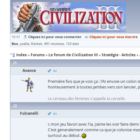
18:47
Cliquez ici pour vous connecter
Cliquez ici pour vous inscrire
Boo
ysalla
flanker
491 inconnus
153 bots
Index
Forums
Le forum de Civilization III
Stratégie - Articles
1
Avance
Première fois que je vois ça : l'AI envoie un colon
honteusement à toutes jambes vers son lancier, pas 
Le cerveau des femmes s'appelle la cervelle.
2
Fulcanelli
c mon jeu favori avec l'ia, j'aime les voir faire de
C'est generalement comme ca que je colonise mes t
surtout au debut.