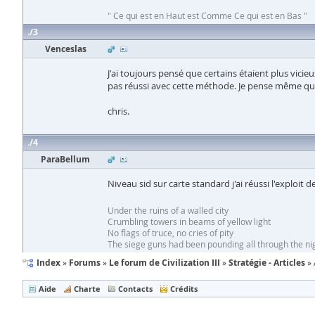
" Ce qui est en Haut est Comme Ce qui est en Bas "
3
Venceslas
J'ai toujours pensé que certains étaient plus vicie
pas réussi avec cette méthode. Je pense même que
chris.
4
ParaBellum
Niveau sid sur carte standard j'ai réussi l'exploit 
Under the ruins of a walled city
Crumbling towers in beams of yellow light
No flags of truce, no cries of pity
The siege guns had been pounding all through the nig
Index
Forums
Le forum de Civilization III
Stratégie - Articles
Aide
Charte
Contacts
Crédits