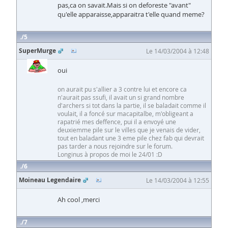
pas,ca on savait.Mais si on deforeste "avant"
qu'elle apparaisse,apparaitra t'elle quand meme?
5
SuperMurge
Le 14/03/2004 à 12:48
oui
on aurait pu s'allier a 3 contre lui et encore ca
n'aurait pas ssufi, il avait un si grand nombre
d'archers si tot dans la partie, il se baladait comme il
voulait, il a foncé sur macapitalbe, m'obligeant a
rapatrié mes deffence, pui il a envoyé une
deuxiemme pile sur le villes que je venais de vider,
tout en baladant une 3 eme pile chez fab qui devrait
pas tarder a nous rejoindre sur le forum.
Longinus à propos de moi le 24/01 :D
6
Moineau Legendaire
Le 14/03/2004 à 12:55
Ah cool ,merci
7