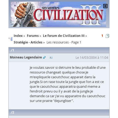
Index
Forums
Le forum de Civilization III
1
Stratégie - Articles
Les ressources - Page 1
1
Moineau Legendaire
Le 14/03/2004 à 11:04
Je voulais savoir si detruire le lieu probable d'une
ressource changeait quelque chose.Je
m'explique:le caoutchouc apparait dans la
jungle.Si on rase toute la jungle que l'on a est ce
que le caoutchouc apparaitra quand meme a
l'endroit prevu ou il y avait de la jungle.Je
demande ca car j'ai vu apparaitre du caoutchouc
sur une prairie "dejungliser".
2