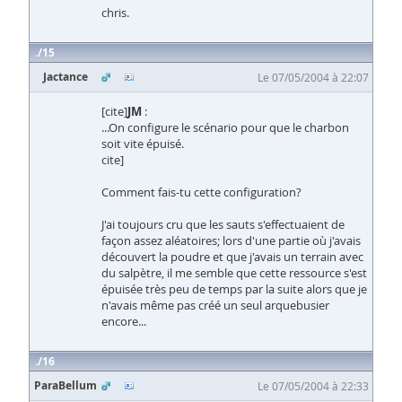
chris.
15
Jactance
Le 07/05/2004 à 22:07
[cite]
JM
:
...On configure le scénario pour que le charbon
soit vite épuisé.
cite]
Comment fais-tu cette configuration?
J'ai toujours cru que les sauts s'effectuaient de
façon assez aléatoires; lors d'une partie où j'avais
découvert la poudre et que j'avais un terrain avec
du salpètre, il me semble que cette ressource s'est
épuisée très peu de temps par la suite alors que je
n'avais même pas créé un seul arquebusier
encore...
16
ParaBellum
Le 07/05/2004 à 22:33