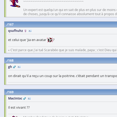
~~~~~~~~~~~~~~~~~~~~~~~~~~~~~~~~~
Un expert est quelqu'un qui en sait de plus en plus sur de moins
de choses, jusqu'à ce qu'il connaisse absolument tout à propos d
167
qsufhuhz
et celui que 'jia en avatar
?
« C'est parce que j'ai tué Scarabée que je suis malade, papa ; c'est Dieu qui m
168
gh
on dirait qu'il a reçu un coup sur la poitrine. c'était pendant un tran
169
MacIntoc
Il est vivant ??