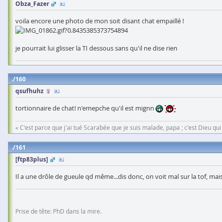
Obza_Fazer
voila encore une photo de mon soit disant chat empaillé !
je pourrait lui glisser la TI dessous sans qu'il ne dise rien
160
qsufhuhz
tortionnaire de chat! n'emepche qu'il est mignn
« C'est parce que j'ai tué Scarabée que je suis malade, papa ; c'est Dieu qui m
161
[ftp83plus]
Il a une drôle de gueule qd même...dis donc, on voit mal sur la tof, maism
Prise de tête: PhD dans la mire.