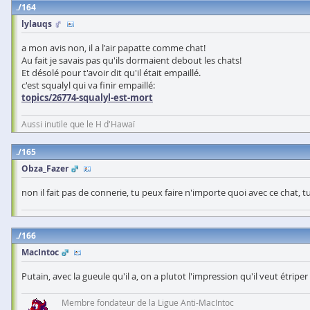
164
lylauqs
a mon avis non, il a l'air papatte comme chat!
Au fait je savais pas qu'ils dormaient debout les chats!
Et désolé pour t'avoir dit qu'il était empaillé.
c'est squalyl qui va finir empaillé:
topics/26774-squalyl-est-mort
Aussi inutile que le H d'Hawaï
165
Obza_Fazer
non il fait pas de connerie, tu peux faire n'importe quoi avec ce chat, tu
166
MacIntoc
Putain, avec la gueule qu'il a, on a plutot l'impression qu'il veut étrip
Membre fondateur de la Ligue Anti-MacIntoc