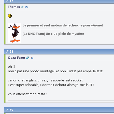
157
Thomas
Le premier et seul moteur de recherche pour yAronet
---------------------------------------
[La DNC-Team] Un club plein de mystère
158
Obza_Fazer
oh !!!
non c pas une photo montage ! et non il n'est pas empaillé !!!!!!!!
c mon chat anglais, un rex, il s'appelle rasta rocket
il est super adorable, il dormait debout alors j'ai mis la TI !
vous offensez mon rasta !
159