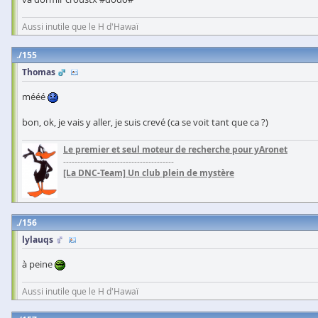
Aussi inutile que le H d'Hawaï
155
Thomas
mééé
bon, ok, je vais y aller, je suis crevé (ca se voit tant que ca ?)
Le premier et seul moteur de recherche pour yAronet
---------------------------------------
[La DNC-Team] Un club plein de mystère
156
lylauqs
à peine
Aussi inutile que le H d'Hawaï