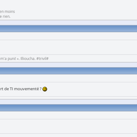
 en moins
e rien.
'a puni! ». Illioucha. #trivil#
sport de TI mouvementé ?