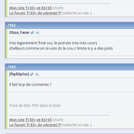
------------------------------------------------------------------------------------
Mon site TI 83+ et 83+SE
(mort)
Le forum TI 83+ de yAronet !!!
(rattaché au site..)
162
Obza_Fazer
tres legerement frisé oui, le poil est tres tres cours
d'ailleurs comme on le vois ds le cou c limite si y a des poils
163
[ftp83plus]
il fait bcp de conneries ?
Prise de tête: PhD dans la mire.
------------------------------------------------------------------------------------
Mon site TI 83+ et 83+SE
(mort)
Le forum TI 83+ de yAronet !!!
(rattaché au site..)