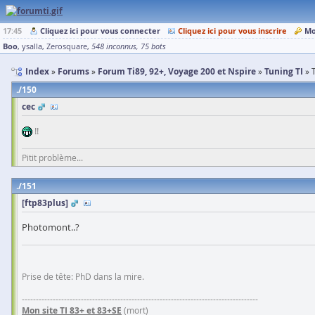
17:45
Cliquez ici pour vous connecter
Cliquez ici pour vous inscrire
Mo
Boo
ysalla
Zerosquare
548 inconnus
75 bots
Index
Forums
Forum Ti89, 92+, Voyage 200 et Nspire
Tuning TI
150
cec
!!
Pitit problème...
151
[ftp83plus]
Photomont..?
Prise de tête: PhD dans la mire.
------------------------------------------------------------------------------------
Mon site TI 83+ et 83+SE
(mort)