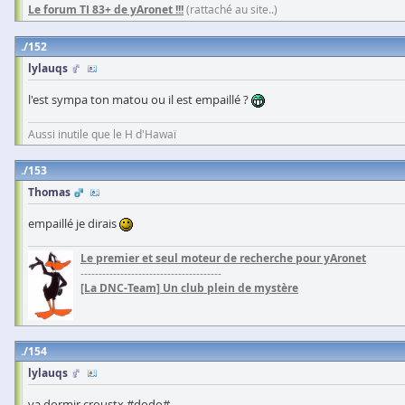
Le forum TI 83+ de yAronet !!!
(rattaché au site..)
152
lylauqs
l'est sympa ton matou ou il est empaillé ?
Aussi inutile que le H d'Hawaï
153
Thomas
empaillé je dirais
Le premier et seul moteur de recherche pour yAronet
---------------------------------------
[La DNC-Team] Un club plein de mystère
154
lylauqs
va dormir croustx #dodo#