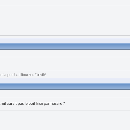
'a puni! ». Illioucha. #trivil#
il aurait pas le poil frisé par hasard ?