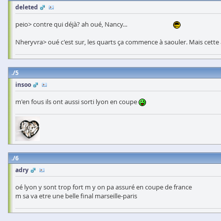
deleted
peio> contre qui déjà? ah oué, Nancy...
Nheryvra> oué c'est sur, les quarts ça commence à saouler. Mais cette
5
insoo
m'en fous ils ont aussi sorti lyon en coupe
6
adry
oé lyon y sont trop fort m y on pa assuré en coupe de france
m sa va etre une belle final marseille-paris