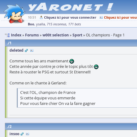
10:51
Cliquez ici pour vous connecter
Cliquez ici pour vou
Boo
ysalla
715 inconnus
171 bots
Index
Forums
w00t selection
Sport
OL champions - Page 1
1
deleted
Comme tous les ans maintenant
Cette année par contre je crée le topic plus tôt
Reste à rouster le PSG et surtout St Etienne!!!
Comme on le chante à Gerland:
C'est l'OL, champion de France
Si cette équipe vous emmerde
Pour vous faire chier On va la faire gagner
2
insoo