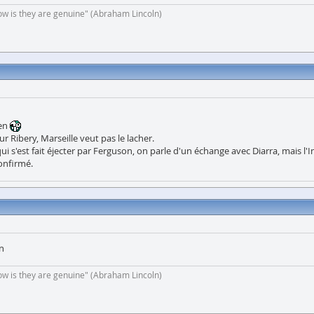
now is they are genuine" (Abraham Lincoln)
ien
r Ribery, Marseille veut pas le lacher.
ui s'est fait éjecter par Ferguson, on parle d'un échange avec Diarra, mais l'I
confirmé.
en
now is they are genuine" (Abraham Lincoln)