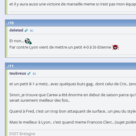
et il y aura aussi une victoire de marseille meme si n'est pas mon équip
10
deleted
Et non...
Par contre Lyon vient de mettre un petit 4-0 à St-Etienne
11
teubreux
et un petit 8-1 a metz.. avec quelques buts gag.. dont celui de Cris.. (e
Sinon, je trouve que Carew a été énorme en debut de saison parce qu'il pla
serait surement meilleur des fois..
Quand à Fred, c'est un trop bon attaquant de surface.. un peu du style 
Mais le meilleur à Lyon.. c'est quand meme Francois Clerc.. (sujet p
ENST Bretagne