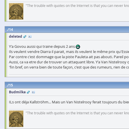
"The trouble with quotes on the Internet is that you can never k
14
deleted
Y'a Govou aussi qui traine depuis 2 ans
Ils veulent vendre Diarra il parait, mais ils veulent le même prix qu'Ess
Par contre c'est dommage que la piste Pauleta ait pas abouti. Pareil pou
Aussi, ca va etre dur de trouver un attaquant libre. Y'a Van Nistelrooy q
'fin bref, on verra bien de toute façon, c'est que des rumeurs, rien de 
15
Budmilka
ILs ont déja Kallströhm... Mais un Van Nistelrooy ferait toujours du bi
"The trouble with quotes on the Internet is that you can never k