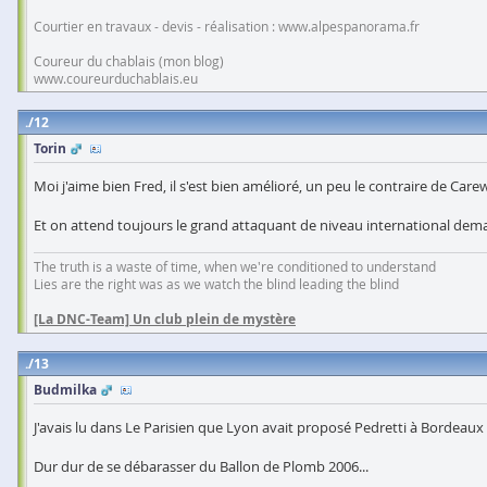
Courtier en travaux - devis - réalisation : www.alpespanorama.fr
Coureur du chablais (mon blog)
www.coureurduchablais.eu
12
Torin
Moi j'aime bien Fred, il s'est bien amélioré, un peu le contraire de Carew...
Et on attend toujours le grand attaquant de niveau international dema
The truth is a waste of time, when we're conditioned to understand
Lies are the right was as we watch the blind leading the blind
[La DNC-Team] Un club plein de mystère
13
Budmilka
J'avais lu dans Le Parisien que Lyon avait proposé Pedretti à Bordeaux e
Dur dur de se débarasser du Ballon de Plomb 2006...