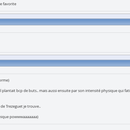
e favorite
norme)
ntait bcp de buts.. mais aussi ensuite par son intensité physique qui fatiguait
de Trezeguet je trouve..
olémique powwwaaaaaaa)