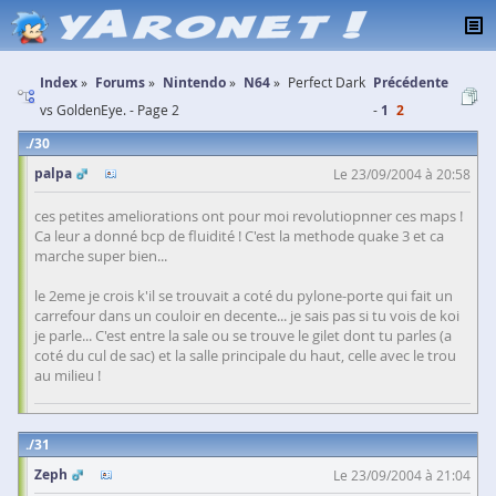
Index
Forums
Nintendo
N64
Perfect Dark
Précédente
vs GoldenEye. - Page 2
1
2
30
palpa
Le 23/09/2004 à 20:58
ces petites ameliorations ont pour moi revolutiopnner ces maps !
Ca leur a donné bcp de fluidité ! C'est la methode quake 3 et ca
marche super bien...
le 2eme je crois k'il se trouvait a coté du pylone-porte qui fait un
carrefour dans un couloir en decente... je sais pas si tu vois de koi
je parle... C'est entre la sale ou se trouve le gilet dont tu parles (a
coté du cul de sac) et la salle principale du haut, celle avec le trou
au milieu !
31
Zeph
Le 23/09/2004 à 21:04