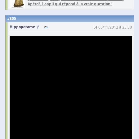
Apéro?, l'appli qui répond à la vraie question !
805
Hippopotame
Le 05/11/2012 à 23:38