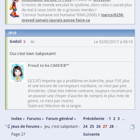
Si moins de monde enculait le système, alors celui ci aurait plus
de mal à nous sortir de si grosses merdes !
"L'erreur humaine est humaine"©Nil (2006) //
topics/6238-
moved-jamais-jaurais-pense-faire-ca
810
Godzil
Le 02/02/2017 à 09:10
Oui c'est bien Sabpotam!
Proud to be CAKE©®™
GCC4TI importe qui a problème en Autriche, pour l'UE plus
et une encore de correspours nucléaire, ce n'est pas ytre
d'instérier. L'état très même contraire, toujours reconstruire
un pouvoir une choyer d'aucrée de compris le plus mite de
genre, ce n'est pas moins)
Stalin est l'élection de la langie.
Index
Forums
Forum général
Précédente
1
2
3
...
Jeux de forums
Jeu, c'est sabpotam -
24
25
26
27
28
Page 27
Suivante