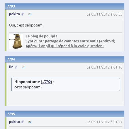
793
pokito
Le 05/11/2012 à 00:55
Oui, c'est sabpotam.
Le blog de poulpi !
SynCount : partage de comptes entre amis (Android)
Apéro?, l'appli qui répond à la vraie question !
794
fin
Le 05/11/2012 à 01:16
Hippopotame (
./792
) :
ce'st sabpotam?
795
pokito
Le 05/11/2012 à 01:27