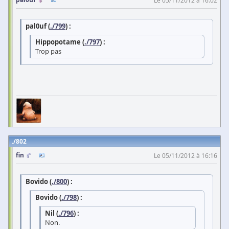
pal0uf (
./799
) :
Hippopotame (
./797
) :
Trop pas
802
fin
Le 05/11/2012 à 16:16
Bovido (
./800
) :
Bovido (
./798
) :
Nil (
./796
) :
Non.