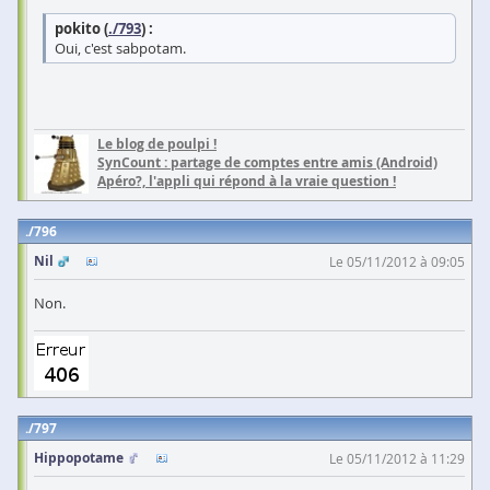
pokito (
./793
) :
Oui, c'est sabpotam.
Le blog de poulpi !
SynCount : partage de comptes entre amis (Android)
Apéro?, l'appli qui répond à la vraie question !
796
Nil
Le 05/11/2012 à 09:05
Non.
797
Hippopotame
Le 05/11/2012 à 11:29