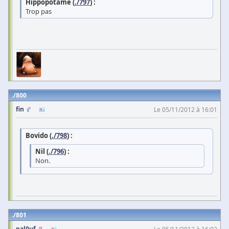
Hippopotame (
./797
) :
Trop pas
800
fin
Le 05/11/2012 à 16:01
Bovido (
./798
) :
Nil (
./796
) :
Non.
801
pal0uf
Le 05/11/2012 à 16:02