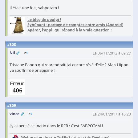
Il était une fois, sabpotam !
Le blog de poulpi !
SynCount : partage de comptes entre amis (Android)
Apéro?, l'appli qui répond à la vraie question !
808
Nil
Le 06/11/2012 à 09:27
Tristane Banon qui reprendrait J'ai encore rêvé d'elle ? Mais Hippo
va souffrir de priapisme !
809
vince
Le 24/01/2017 à 16:20
J'y ai pensé ce matin dans le RER : C'est SABPOTAM !
Webmaster du site Ti-FRv3
(et aussi de
DevLynx
)