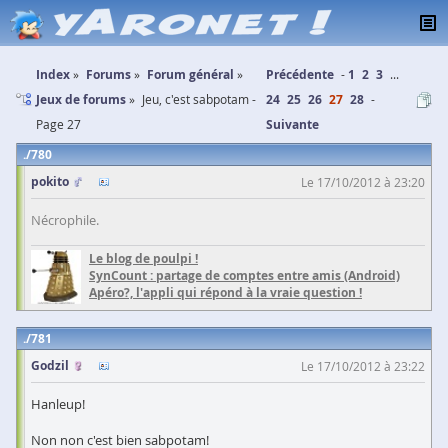
Index
Forums
Forum général
Précédente
1
2
3
...
Jeux de forums
Jeu, c'est sabpotam -
24
25
26
27
28
Page 27
Suivante
780
pokito
Le 17/10/2012 à 23:20
Nécrophile.
Le blog de poulpi !
SynCount : partage de comptes entre amis (Android)
Apéro?, l'appli qui répond à la vraie question !
781
Godzil
Le 17/10/2012 à 23:22
Hanleup!
Non non c'est bien sabpotam!