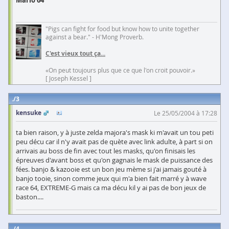
Mario 64
"Pigs can fight for food but know how to unite together
against a bear." - H'Mong Proverb.
C'est vieux tout ça...
«On peut toujours plus que ce que l'on croit pouvoir.»
[ Joseph Kessel ]
3
kensuke
Le 25/05/2004 à 17:28
ta bien raison, y à juste zelda majora's mask ki m'avait un tou peti
peu décu car il n'y avait pas de quète avec link adulte, à part si on
arrivais au boss de fin avec tout les masks, qu'on finisais les
épreuves d'avant boss et qu'on gagnais le mask de puissance des
fées. banjo & kazooie est un bon jeu mème si j'ai jamais gouté à
banjo tooie, sinon comme jeux qui m'a bien fait marré y à wave
race 64, EXTREME-G mais ca ma décu kil y ai pas de bon jeux de
baston....
4