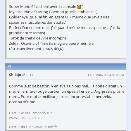
Super Mario 64 (acheté avec la console
)
Mystical Ninja Starring Goemon (quelle ambiance !)
Goldeneye (que j'ai fini en agent 007 meme que j'avais des
spasmes musculaires dans aztec)
Perfect Dark (idem mais j'ai quand même moins spasmé ... j'ai du
grandir entre temps)
Turok (le chef d'oeuvre incompris)
Zelda : Ocarina of Time (la magie a opéré même si
rétrospectivement je suis déçu)
7
Shikijo
Le 13/06/2004 à 18:34
Comme jeux de baston, y en avais un pas mal... la boite c 'etait un
mec en armure rouge qui tien un epee a l enver... Arg, je sais plus le
nom... Pour moi le meilleur jeux est incontestablemen zelda
ocarina of time...
L'actu GP et Gizmondo sur :
www.start-again.net
L'actu Ubi sur : www.ubisoft.fr