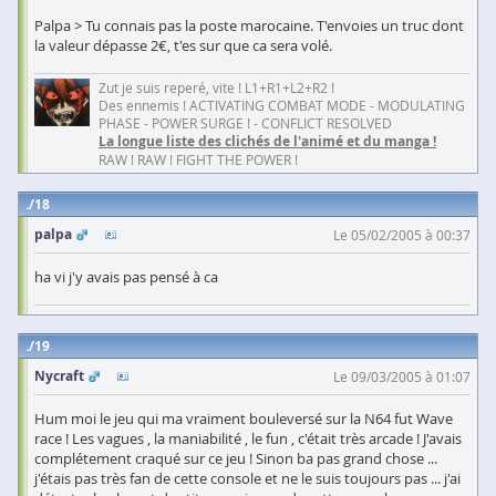
Palpa > Tu connais pas la poste marocaine. T'envoies un truc dont
la valeur dépasse 2€, t'es sur que ca sera volé.
Zut je suis reperé, vite ! L1+R1+L2+R2 !
Des ennemis ! ACTIVATING COMBAT MODE - MODULATING
PHASE - POWER SURGE ! - CONFLICT RESOLVED
La longue liste des clichés de l'animé et du manga !
RAW ! RAW ! FIGHT THE POWER !
18
palpa
Le 05/02/2005 à 00:37
ha vi j'y avais pas pensé à ca
19
Nycraft
Le 09/03/2005 à 01:07
Hum moi le jeu qui ma vraiment bouleversé sur la N64 fut Wave
race ! Les vagues , la maniabilité , le fun , c'était très arcade ! J'avais
complétement craqué sur ce jeu ! Sinon ba pas grand chose ...
j'étais pas très fan de cette console et ne le suis toujours pas ... j'ai