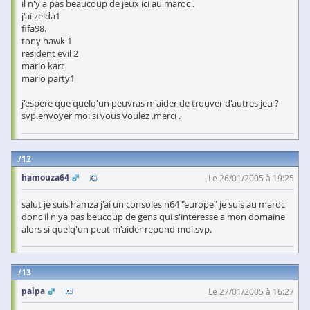
il n'y a pas beaucoup de jeux ici au maroc .
j'ai zelda1
fifa98.
tony hawk 1
resident evil 2
mario kart
mario party1
j'espere que quelq'un peuvras m'aider de trouver d'autres jeu ?
svp.envoyer moi si vous voulez .merci .
12
hamouza64
Le 26/01/2005 à 19:25
salut je suis hamza j'ai un consoles n64 "europe" je suis au maroc
donc il n ya pas beucoup de gens qui s'interesse a mon domaine
alors si quelq'un peut m'aider repond moi.svp.
13
palpa
Le 27/01/2005 à 16:27