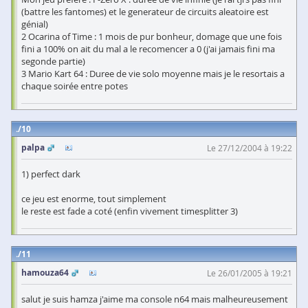
(battre les fantomes) et le generateur de circuits aleatoire est
génial)
2 Ocarina of Time : 1 mois de pur bonheur, domage que une fois
fini a 100% on ait du mal a le recomencer a 0 (j'ai jamais fini ma
segonde partie)
3 Mario Kart 64 : Duree de vie solo moyenne mais je le resortais a
chaque soirée entre potes
10
palpa
Le 27/12/2004 à 19:22
1) perfect dark
ce jeu est enorme, tout simplement
le reste est fade a coté (enfin vivement timesplitter 3)
11
hamouza64
Le 26/01/2005 à 19:21
salut je suis hamza j'aime ma console n64 mais malheureusement