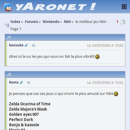
Index
Forums
Nintendo
N64
le meilleur jeu N64 -
1
Page 1
1
kensuke
Le 24/05/2004 à 19:00
dites ici le ou les jeu qui vous on fait le plus vibré!!!
2
Rems
Le 25/05/2004 à 15:02
Je penses que ces ses jeux ci qui m'ont le plus amusé sur N64
Zelda Ocarina of Time
Zelda Majora's Mask
Golden eyes 007
Perfect Dark
Banjo & kazooie