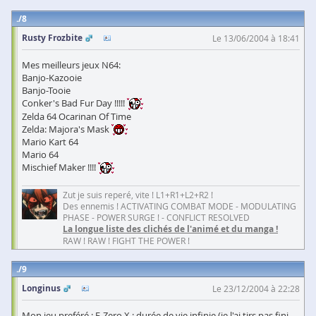
8
Rusty Frozbite
Le 13/06/2004 à 18:41
Mes meilleurs jeux N64:
Banjo-Kazooie
Banjo-Tooie
Conker's Bad Fur Day !!!!!
Zelda 64 Ocarinan Of Time
Zelda: Majora's Mask
Mario Kart 64
Mario 64
Mischief Maker !!!!
Zut je suis reperé, vite ! L1+R1+L2+R2 !
Des ennemis ! ACTIVATING COMBAT MODE - MODULATING
PHASE - POWER SURGE ! - CONFLICT RESOLVED
La longue liste des clichés de l'animé et du manga !
RAW ! RAW ! FIGHT THE POWER !
9
Longinus
Le 23/12/2004 à 22:28
Mon jeu preféré : F-Zero X : durée de vie infinie (je l'ai tjrs pas fini