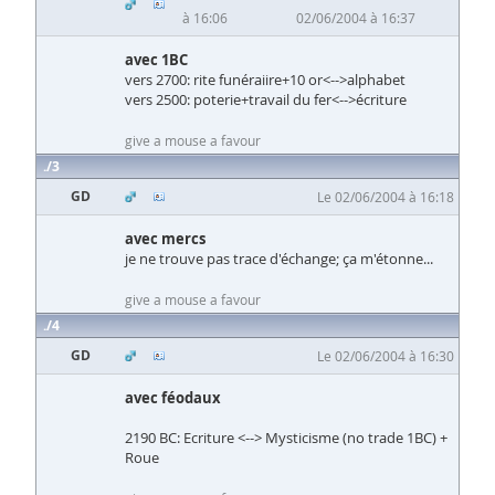
à 16:06
02/06/2004 à 16:37
avec 1BC
vers 2700: rite funéraiire+10 or<-->alphabet
vers 2500: poterie+travail du fer<-->écriture
give a mouse a favour
3
GD
Le 02/06/2004 à 16:18
avec mercs
je ne trouve pas trace d'échange; ça m'étonne...
give a mouse a favour
4
GD
Le 02/06/2004 à 16:30
avec féodaux
2190 BC: Ecriture <--> Mysticisme (no trade 1BC) +
Roue