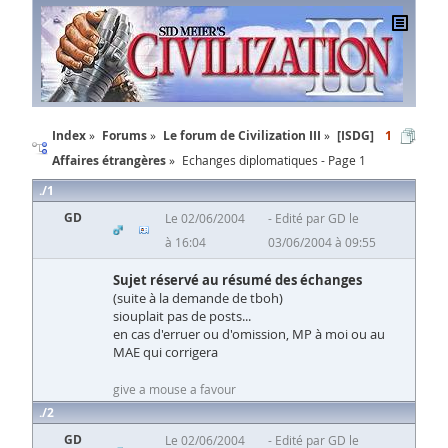
Index
Forums
Le forum de Civilization III
[ISDG]
1
Affaires étrangères
Echanges diplomatiques - Page 1
1
GD
Le 02/06/2004
Edité par GD le
à 16:04
03/06/2004 à 09:55
Sujet réservé au résumé des échanges
(suite à la demande de tboh)
siouplait pas de posts...
en cas d'erruer ou d'omission, MP à moi ou au
MAE qui corrigera
give a mouse a favour
2
GD
Le 02/06/2004
Edité par GD le