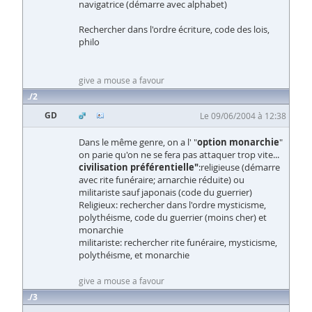
navigatrice (démarre avec alphabet)
Rechercher dans l'ordre écriture, code des lois,
philo
give a mouse a favour
2
GD
Le 09/06/2004 à 12:38
Dans le même genre, on a l' "
option monarchie
"
on parie qu'on ne se fera pas attaquer trop vite...
civilisation préférentielle"
:religieuse (démarre
avec rite funéraire; arnarchie réduite) ou
militariste sauf japonais (code du guerrier)
Religieux: rechercher dans l'ordre mysticisme,
polythéisme, code du guerrier (moins cher) et
monarchie
militariste: rechercher rite funéraire, mysticisme,
polythéisme, et monarchie
give a mouse a favour
3