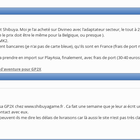
 Shibuya. Moi je l'ai acheté sur Divineo avec l'adaptateur secteur, le tout à 21
le prix doit être le même pour la Belgique, ou presque ).
 MK2.
nt bancaires (je n'ai pas de carte bleue), qu'ils sont en France (frais de port 
prendre en import sur PlayAsia, finalement, avec frais de port (30-40 euros 
 d'aventure pour GP2X
 GP2X chez www.shibuyagame.fr . Ca fait une semaine que je leur ai écrit un m
ntact avec eux.
ent-ils me dire les délais de livraisons car là aussi le site n'est pas très cl