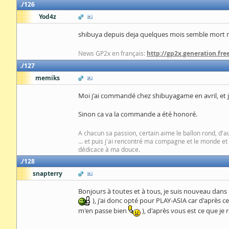
126
Yod4z
shibuya depuis deja quelques mois semble mort ma
News GP2x en français:
http://gp2x.generation.free
127
memiks
Moi j'ai commandé chez shibuyagame en avril, et j'
Sinon ca va la commande a été honoré.
A chacun sa passion, certain aime le ballon rond, d'autr
... et puis j'ai rencontré ma compagne et le monde et
dédicace à ma douce.
128
snapterry
Bonjours à toutes et à tous, je suis nouveau dan
), j'ai donc opté pour PLAY-ASIA car d'après ce
m'en passe bien
), d'après vous est ce que je