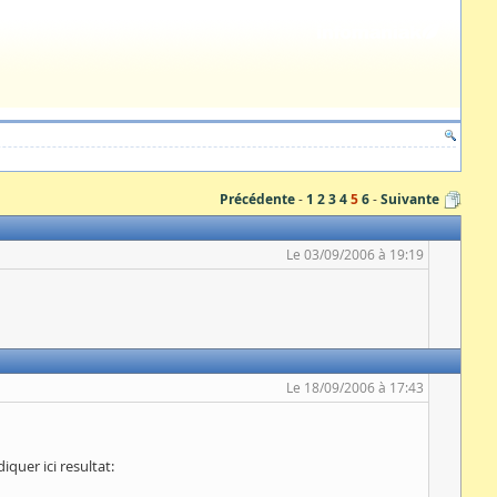
Précédente
1
2
3
4
5
6
Suivante
Le 03/09/2006 à 19:19
Le 18/09/2006 à 17:43
iquer ici resultat: