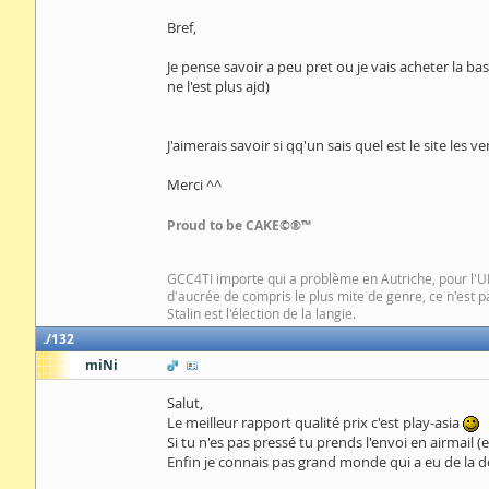
Bref,
Je pense savoir a peu pret ou je vais acheter la base
ne l'est plus ajd)
J'aimerais savoir si qq'un sais quel est le site les
Merci ^^
Proud to be CAKE©®™
GCC4TI importe qui a problème en Autriche, pour l'UE 
d'aucrée de compris le plus mite de genre, ce n'est 
Stalin est l'élection de la langie.
132
miNi
Salut,
Le meilleur rapport qualité prix c'est play-asia
Si tu n'es pas pressé tu prends l'envoi en airmail (
Enfin je connais pas grand monde qui a eu de la d