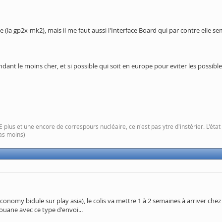
 (la gp2x-mk2), mais il me faut aussi l'Interface Board qui par contre elle sembl
 vendant le moins cher, et si possible qui soit en europe pour eviter les possi
plus et une encore de correspours nucléaire, ce n'est pas ytre d'instérier. L'ét
pas moins)
economy bidule sur play asia), le colis va mettre 1 à 2 semaines à arriver chez
ouane avec ce type d'envoi...