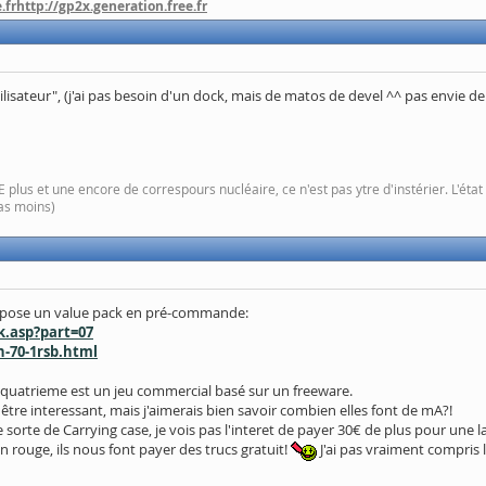
.fr
http://gp2x.generation.free.fr
utilisateur", (j'ai pas besoin d'un dock, mais de matos de devel ^^ pas envie 
plus et une encore de correspours nucléaire, ce n'est pas ytre d'instérier. L'ét
pas moins)
 propose un value pack en pré-commande:
.asp?part=07
n-70-1rsb.html
e quatrieme est un jeu commercial basé sur un freeware.
 être interessant, mais j'aimerais bien savoir combien elles font de mA?!
 sorte de Carrying case, je vois pas l'interet de payer 30€ de plus pour une l
 en rouge, ils nous font payer des trucs gratuit!
J'ai pas vraiment compris l