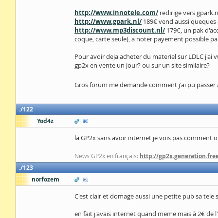
http://www.innotele.com/
redirige vers gpark.n
http://www.gpark.nl/
189€ vend aussi queques 
http://www.mp3discount.nl/
179€, un pak d'acc
coque, carte seule), a noter payement possible par 
Pour avoir deja acheter du materiel sur LDLC j'ai v
gp2x en vente un jour? ou sur un site similaire?
Gros forum me demande comment j'ai pu passer a c
122
Yod4z
la GP2x sans avoir internet je vois pas comment on
News GP2x en français:
http://gp2x.generation.free
123
norfozem
C'est clair et domage aussi une petite pub sa tele s
en fait j'avais internet quand meme mais à 2€ de 