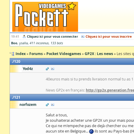
19:41
Cliquez ici pour vous connecter
Cliquez ici pour vous inscrire
Boo
ysalla
411 inconnus
133 bots
Index
Forums
Pocket Videogames
GP2X : Les news
Les sites 
120
Yod4z
40euros mais si tu prends livraison normal tu as 1
News GP2x en français:
http://gp2x.generation.free
121
norfozem
Salut a tous,
Je souhaiterai acheter une GP2X un jour mais pour 
Ce qui ne m'empeche pas de dejà chercher ou me la p
aucun site en Belgique...
ils sont au Pays-bas (