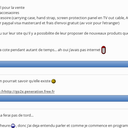
l pour la vente
accesaoires
esoire (carrying case, hand strap, screen protection panel en TV out cable,
paypal visa mastercard et frais d'envoi gratuit (av voir pour l'etranger)
u sur leur site qu'il y a possibilite de leur proposer de nouveaux produits qu
ote pendant autant de temps... ah oui j'avais pas internet
 pourrait savoir qu'elle existe
.fr
http://gp2x.generation.free.fr
a ferai pas de tord...
l'heure
, donc j'ai deja entendu parler et comme je commence en programm