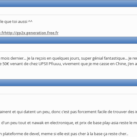
le que toi aussi ^^
.fr
http://gp2x.generation.free.fr
 mois dernier... Je la reçois en quelques jours, super génial fantastique... Je
0€ venant de chez UPS!! Pfiuuu, vivement que je me casse en Chine, j'en ai
trainent et qui datent un peu, donc c'est pas forcement facile de trouver des i
t d'un peu tout et nawak en electronique, et prix de base play-asia reste le m
 plateforme de devel, meme si elle est pas cher à la base ça reste cher..