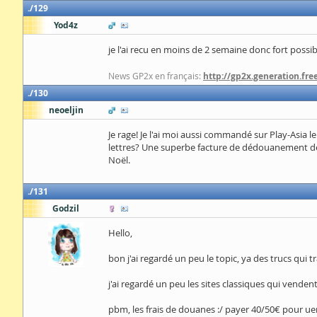
129
Yod4z
je l'ai recu en moins de 2 semaine donc fort possib
News GP2x en français:
http://gp2x.generation.free
130
neoeljin
Je rage! Je l'ai moi aussi commandé sur Play-Asia le
lettres? Une superbe facture de dédouanement de 5
Noël.
131
Godzil
Hello,
bon j'ai regardé un peu le topic, ya des trucs qui 
j'ai regardé un peu les sites classiques qui venden
pbm, les frais de douanes :/ payer 40/50€ pour uen