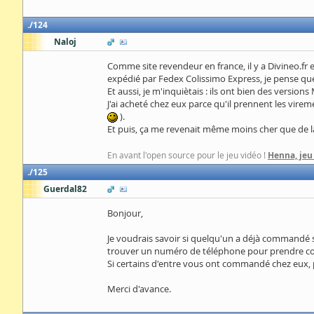
124
Naloj
Comme site revendeur en france, il y a Divineo.fr et
expédié par Fedex Colissimo Express, je pense que 
Et aussi, je m'inquiètais : ils ont bien des versions
J'ai acheté chez eux parce qu'il prennent les vireme
).
Et puis, ça me revenait même moins cher que de la 
En avant l'open source pour le jeu vidéo !
Henna, jeu
125
Guerdal82
Bonjour,
Je voudrais savoir si quelqu'un a déjà commandé sa
trouver un numéro de téléphone pour prendre co
Si certains d'entre vous ont commandé chez eux, peuv
Merci d'avance.