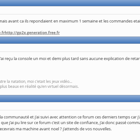
is avant ca ils repondaient en maximum 1 semaine et les commandes etaient
.fr
http://gp2x.generation.free.fr
ai reçu la console un moi et demi plus tard sans aucune explication de retar
e la natation, moi c'etait les jeux vidéo...
 plus beaux en réalité qu'en virtuel désormais.
s la communauté et j'ai suivi avec attention ce forum ces derniers temps ca
 que j'ai pu lire sur ce forum c'est un site de confiance, j'ai donc passé com
 recevrais ma machine avant noel ? j'attends de vos nouvelles.