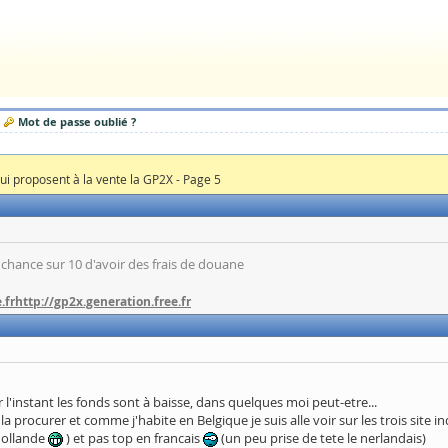
Mot de passe oublié ?
qui proposent à la vente la GP2X - Page 5
 chance sur 10 d'avoir des frais de douane
.fr
http://gp2x.generation.free.fr
l'instant les fonds sont à baisse, dans quelques moi peut-etre...
rocurer et comme j'habite en Belgique je suis alle voir sur les trois site ind
Hollande
) et pas top en francais
(un peu prise de tete le nerlandais)