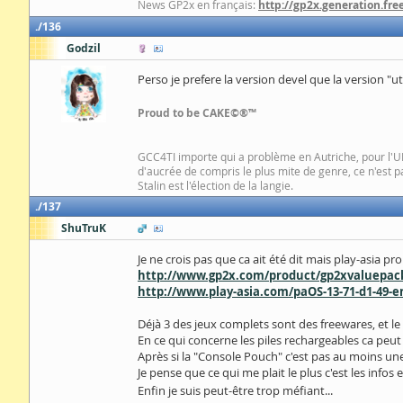
News GP2x en français:
http://gp2x.generation.free
136
Godzil
Perso je prefere la version devel que la version "
Proud to be CAKE©®™
GCC4TI importe qui a problème en Autriche, pour l'UE 
d'aucrée de compris le plus mite de genre, ce n'est 
Stalin est l'élection de la langie.
137
ShuTruK
Je ne crois pas que ca ait été dit mais play-asia
http://www.gp2x.com/product/gp2xvaluepack
http://www.play-asia.com/paOS-13-71-d1-49-e
Déjà 3 des jeux complets sont des freewares, et l
En ce qui concerne les piles rechargeables ca peut
Après si la "Console Pouch" c'est pas au moins une
Je pense que ce qui me plait le plus c'est les infos
Enfin je suis peut-être trop méfiant...