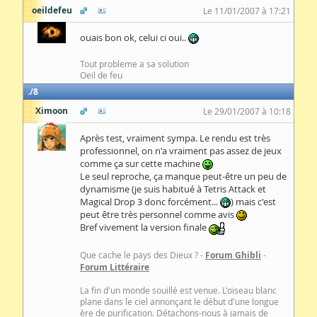
oeildefeu
Le 11/01/2007 à 17:21
ouais bon ok, celui ci oui..
Tout probleme a sa solution
Oeil de feu
8
Ximoon
Le 29/01/2007 à 10:18
Après test, vraiment sympa. Le rendu est très
professionnel, on n'a vraiment pas assez de jeux
comme ça sur cette machine
Le seul reproche, ça manque peut-être un peu de
dynamisme (je suis habitué à Tetris Attack et
Magical Drop 3 donc forcément...
) mais c'est
peut être très personnel comme avis
Bref vivement la version finale
Que cache le pays des Dieux ? -
Forum Ghibli
-
Forum Littéraire
La fin d'un monde souillé est venue. L'oiseau blanc
plane dans le ciel annonçant le début d'une longue
ère de purification. Détachons-nous à jamais de