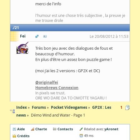
merci de l'info
l'humour est une chose très subjective , la preuve je
me trouve drole
21
Fei
Le 20/08/2012 à 11:53
Très bon jeu avec des dialogues de fous et
beaucoup d'humour.
En plus d'être un assez bon puzzle game !
(moi j'ai les 2 versions : GP2X et DC)
@originalfei
Homebrews Connexion
In pixels we trust.
ORE WO DARE DA TO OMOTTE YAGARU !
Index
Forums
Pocket Videogames
GP2X : Les
1
news
Démo Wind and Water - Page 1
Aide
Charte
Contacts
yAronet
Réalisé avec
Crédits
49 ms