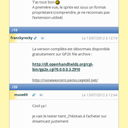
T'as tout bon
A première vue, le sprite est sous un format
proprietaire (comprendre, je ne reconnais pas
l'extension utilisé)
19
franckyrocky
Le 13/07/2012 à 12:19
La version complète est désormais disponible
gratuitement sur GP2X file archive :
http://dl.openhandhelds.org/cgi-
bin/gp2x.cgi?0,0,0,0,3,2910
http://runawaycorrs.perso.cegetel.net/
20
muse69
Le 13/07/2012 à 12:44
Cool ça !
je vais le tester tient, j'hésitais à l'acheter sur
dreamcast justement