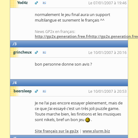
Yod4z
Le 07/01/2007 à 19:46
normalement le jeu final aura un support
multilangue et surement le français ^^
News GP2x en français:
http://gp2x.generation.free.fr
http://gp2x.generation.free
3
grincheux
Le 10/01/2007 à 20:16
bon personne donne son avis ?
4
beersleep
Le 10/01/2007 à 20:53
Je ne l'ai pas encore essayer pleinement, mais de
ce que j'ai essayé c'est un très joli puzzle game.
Toute marche bien, les finitions et les musiques
sont nikels, bref un bon jeu
.
Site français sur la gp2x
|
www.slurm.biz