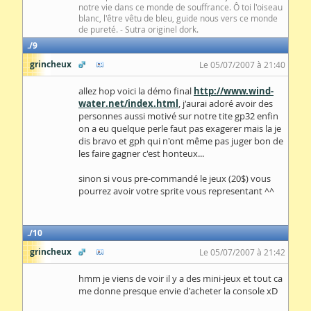
notre vie dans ce monde de souffrance. Ô toi l'oiseau
blanc, l'être vêtu de bleu, guide nous vers ce monde
de pureté. - Sutra originel dork.
9
grincheux
Le 05/07/2007 à 21:40
allez hop voici la démo final
http://www.wind-
water.net/index.html
, j'aurai adoré avoir des
personnes aussi motivé sur notre tite gp32 enfin
on a eu quelque perle faut pas exagerer mais la je
dis bravo et gph qui n'ont même pas juger bon de
les faire gagner c'est honteux...
sinon si vous pre-commandé le jeux (20$) vous
pourrez avoir votre sprite vous representant ^^
10
grincheux
Le 05/07/2007 à 21:42
hmm je viens de voir il y a des mini-jeux et tout ca
me donne presque envie d'acheter la console xD