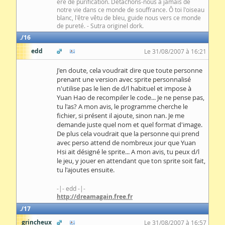
ère de purification. Détachons-nous à jamais de
notre vie dans ce monde de souffrance. Ô toi l'oiseau
blanc, l'être vêtu de bleu, guide nous vers ce monde
de pureté. - Sutra originel dork.
16
edd
Le 31/08/2007 à 16:21
J'en doute, cela voudrait dire que toute personne
prenant une version avec sprite personnalisé
n'utilise pas le lien de d/l habituel et impose à
Yuan Hao de recompiler le code... Je ne pense pas,
tu l'as? A mon avis, le programme cherche le
fichier, si présent il ajoute, sinon nan. Je me
demande juste quel nom et quel format d'image.
De plus cela voudrait que la personne qui prend
avec perso attend de nombreux jour que Yuan
Hsi ait désigné le sprite... A mon avis, tu peux d/l
le jeu, y jouer en attendant que ton sprite soit fait,
tu l'ajoutes ensuite.
-|- edd -|-
http://dreamagain.free.fr
17
grincheux
Le 31/08/2007 à 16:57