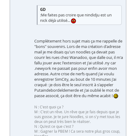
GD
:Me faites pas croire que nindidju est un
nick déjà utilisé...
Complètement hors sujet mais ça me rappelle de
"bons" souvenirs. Lors de ma création d'adresse
mail je me disais qu'un noodles ça devait pas
courir les rues chez Wanadoo, que dalle oui, il m'a
fallu jouer avec l'extension et j'ai utilisé .ny car
.newyork ne passait pas pour enfin avoir mon
adresse. Autre crise de nerfs quand j'ai voulu
enregistrer SimCity, au bout de 10 minutes j'ai
craqué : je dois être le seul inscrit à s'appeler
Putaindebordeldemerde et j'ai oublié le mot de
passe associé, ça doit être du même acabit !
N : C'est quoi ça ?
M : C'est un rêve. Un rêve que je fais depuis que je
suis gosse. Je te jure Noodles, si on s'y met tous les
deux on peut très bien le réaliser.
N : Qu'est ce que c'est ?
M : Gagner la PBEM ! Ca sera notre plus gros coup,
Noodles.