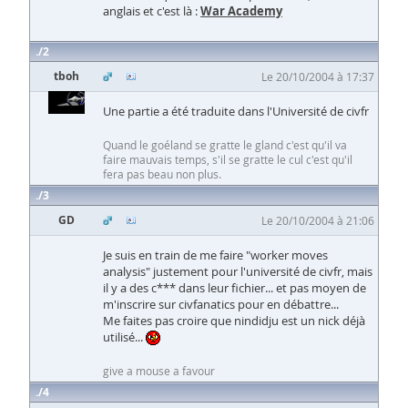
anglais et c'est là :
War Academy
2
tboh
Le 20/10/2004 à 17:37
Une partie a été traduite dans l'Université de civfr
Quand le goéland se gratte le gland c'est qu'il va
faire mauvais temps, s'il se gratte le cul c'est qu'il
fera pas beau non plus.
3
GD
Le 20/10/2004 à 21:06
Je suis en train de me faire "worker moves
analysis" justement pour l'université de civfr, mais
il y a des c*** dans leur fichier... et pas moyen de
m'inscrire sur civfanatics pour en débattre...
Me faites pas croire que nindidju est un nick déjà
utilisé...
give a mouse a favour
4