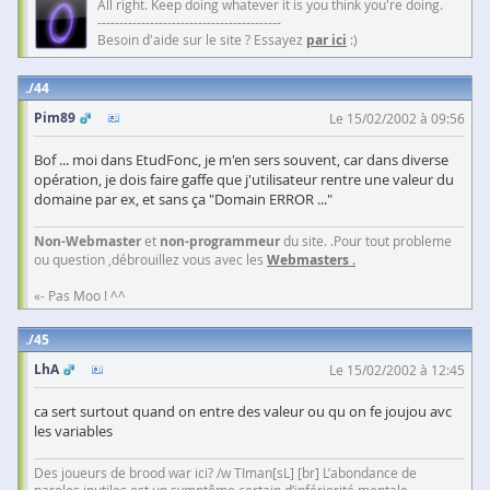
All right. Keep doing whatever it is you think you're doing.
------------------------------------------
Besoin d'aide sur le site ? Essayez
par ici
:)
44
Pim89
Le 15/02/2002 à 09:56
Bof ... moi dans EtudFonc, je m'en sers souvent, car dans diverse
opération, je dois faire gaffe que j'utilisateur rentre une valeur du
domaine par ex, et sans ça "Domain ERROR ..."
Non-Webmaster
et
non-programmeur
du site. .Pour tout probleme
ou question ,débrouillez vous avec les
Webmasters .
«- Pas Moo ! ^^
45
LhA
Le 15/02/2002 à 12:45
ca sert surtout quand on entre des valeur ou qu on fe joujou avc
les variables
Des joueurs de brood war ici? /w TIman[sL] [br] L’abondance de