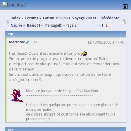
Index
Forums
Forum Ti89, 92+, Voyage 200 et
Précédente
Nspire
Basic TI
Plantage!!!! - Page 2
1
2
30
MacIntoc
Le 13/02/2002 à 17:40
the_beast>Ouais, il est execellent ton prog
Sinon, pour ton prog de test, tu devrais en rajouter. Faire
quelquechose de plus poussé, mais qui évite de demander l'avis
de l'utilisateur.
Sinon, c'est quois le magnifique screen shot du derne teste
#trés_intérresser#.
Membre fondateur de la Ligue Anti-MacIntoc
~~~~~~~~~~~~~~~~~~~~~~~~~~~~~~~~~
Un expert est quelqu'un qui en sait de plus en plus sur de
moins en moins
de choses, jusqu'à ce qu'il connaisse absolument tout à
propos de rien.
31