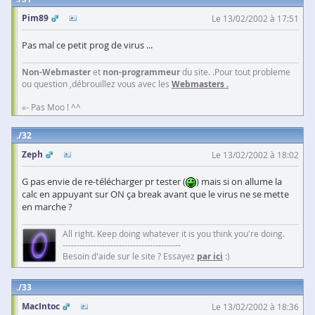
Pim89
Le 13/02/2002 à 17:51
Pas mal ce petit prog de virus ...
Non-Webmaster
et
non-programmeur
du site. .Pour tout probleme
ou question ,débrouillez vous avec les
Webmasters .
«- Pas Moo ! ^^
32
Zeph
Le 13/02/2002 à 18:02
G pas envie de re-télécharger pr tester (
) mais si on allume la
calc en appuyant sur ON ça break avant que le virus ne se mette
en marche ?
All right. Keep doing whatever it is you think you're doing.
------------------------------------------
Besoin d'aide sur le site ? Essayez
par ici
:)
33
MacIntoc
Le 13/02/2002 à 18:36