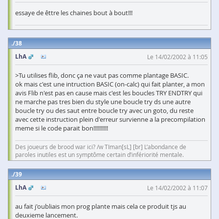
essaye de êttre les chaines bout à bout!!!
38
LhA
Le 14/02/2002 à 11:05
>Tu utilises flib, donc ça ne vaut pas comme plantage BASIC.
ok mais c'est une intruction BASIC (on-calc) qui fait planter, a mon
avis Flib n'est pas en cause mais c'est les boucles TRY ENDTRY qui
ne marche pas tres bien du style une boucle try ds une autre
boucle try ou des saut entre boucle try avec un goto, du reste
avec cette instruction plein d'erreur survienne a la precompilation
meme si le code parait bon!!!!!!!!!!
Des joueurs de brood war ici? /w TIman[sL] [br] L’abondance de
paroles inutiles est un symptôme certain d’infériorité mentale.
39
LhA
Le 14/02/2002 à 11:07
au fait j'oubliais mon prog plante mais cela ce produit tjs au
deuxieme lancement.