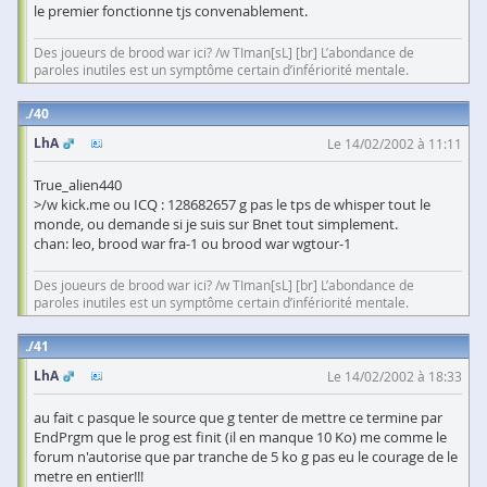
le premier fonctionne tjs convenablement.
Des joueurs de brood war ici? /w TIman[sL] [br] L’abondance de
paroles inutiles est un symptôme certain d’infériorité mentale.
40
LhA
Le 14/02/2002 à 11:11
True_alien440
>/w kick.me ou ICQ : 128682657 g pas le tps de whisper tout le
monde, ou demande si je suis sur Bnet tout simplement.
chan: leo, brood war fra-1 ou brood war wgtour-1
Des joueurs de brood war ici? /w TIman[sL] [br] L’abondance de
paroles inutiles est un symptôme certain d’infériorité mentale.
41
LhA
Le 14/02/2002 à 18:33
au fait c pasque le source que g tenter de mettre ce termine par
EndPrgm que le prog est finit (il en manque 10 Ko) me comme le
forum n'autorise que par tranche de 5 ko g pas eu le courage de le
metre en entier!!!