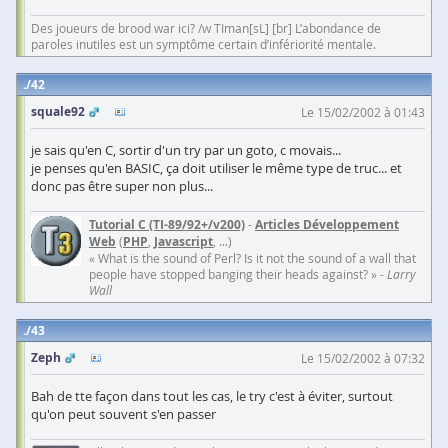
Des joueurs de brood war ici? /w TIman[sL] [br] L’abondance de
paroles inutiles est un symptôme certain d’infériorité mentale.
42
squale92
Le 15/02/2002 à 01:43
je sais qu'en C, sortir d'un try par un goto, c movais...
je penses qu'en BASIC, ça doit utiliser le même type de truc... et
donc pas être super non plus...
Tutorial C (TI-89/92+/v200)
-
Articles Développement
Web
(
PHP
,
Javascript
, ...)
« What is the sound of Perl? Is it not the sound of a wall that
people have stopped banging their heads against? » -
Larry
Wall
43
Zeph
Le 15/02/2002 à 07:32
Bah de tte façon dans tout les cas, le try c'est à éviter, surtout
qu'on peut souvent s'en passer