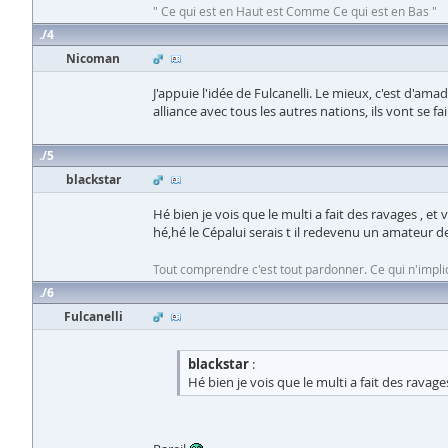
" Ce qui est en Haut est Comme Ce qui est en Bas "
4
Nicoman
J'appuie l'idée de Fulcanelli. Le mieux, c'est d'ama
alliance avec tous les autres nations, ils vont se f
5
blackstar
Hé bien je vois que le multi a fait des ravages , 
hé,hé le Cépalui serais t il redevenu un amateur d
Tout comprendre c'est tout pardonner. Ce qui n'impli
6
Fulcanelli
blackstar
:
Hé bien je vois que le multi a fait des rava