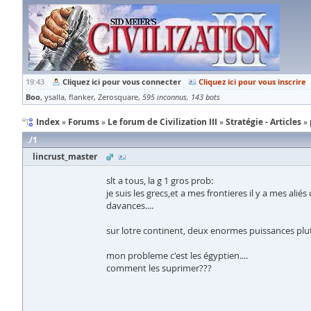
19:43
Cliquez ici pour vous connecter
Cliquez ici pour vous inscrire
Boo
ysalla
flanker
Zerosquare
595 inconnus
143 bots
Index
Forums
Le forum de Civilization III
Stratégie - Articles
1
lincrust_master
slt a tous, la g 1 gros prob:
je suis les grecs,et a mes frontieres il y a mes al
davances....
sur lotre continent, deux enormes puissances pluto
mon probleme c'est les égyptien....
comment les suprimer???