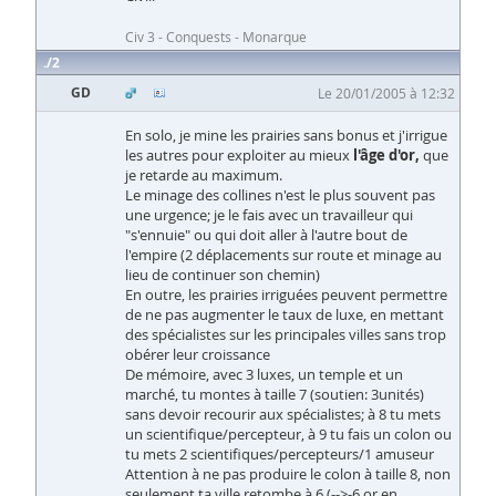
Civ 3 - Conquests - Monarque
2
GD
Le 20/01/2005 à 12:32
En solo, je mine les prairies sans bonus et j'irrigue
les autres pour exploiter au mieux
l'âge d'or,
que
je retarde au maximum.
Le minage des collines n'est le plus souvent pas
une urgence; je le fais avec un travailleur qui
"s'ennuie" ou qui doit aller à l'autre bout de
l'empire (2 déplacements sur route et minage au
lieu de continuer son chemin)
En outre, les prairies irriguées peuvent permettre
de ne pas augmenter le taux de luxe, en mettant
des spécialistes sur les principales villes sans trop
obérer leur croissance
De mémoire, avec 3 luxes, un temple et un
marché, tu montes à taille 7 (soutien: 3unités)
sans devoir recourir aux spécialistes; à 8 tu mets
un scientifique/percepteur, à 9 tu fais un colon ou
tu mets 2 scientifiques/percepteurs/1 amuseur
Attention à ne pas produire le colon à taille 8, non
seulement ta ville retombe à 6 (-->-6 or en