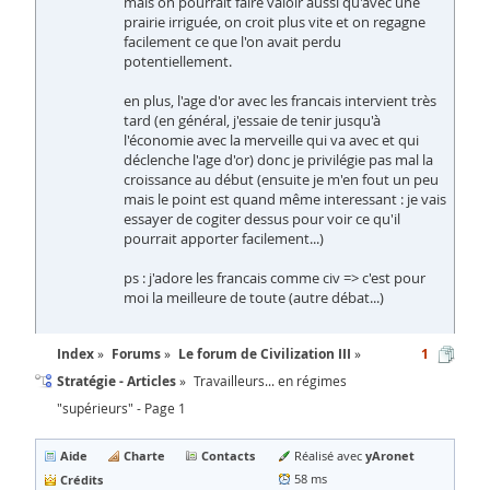
mais on pourrait faire valoir aussi qu'avec une
prairie irriguée, on croit plus vite et on regagne
facilement ce que l'on avait perdu
potentiellement.
en plus, l'age d'or avec les francais intervient très
tard (en général, j'essaie de tenir jusqu'à
l'économie avec la merveille qui va avec et qui
déclenche l'age d'or) donc je privilégie pas mal la
croissance au début (ensuite je m'en fout un peu
mais le point est quand même interessant : je vais
essayer de cogiter dessus pour voir ce qu'il
pourrait apporter facilement...)
ps : j'adore les francais comme civ => c'est pour
moi la meilleure de toute (autre débat...)
Index
Forums
Le forum de Civilization III
1
Stratégie - Articles
Travailleurs... en régimes
"supérieurs" - Page 1
Aide
Charte
Contacts
yAronet
Réalisé avec
Crédits
58 ms