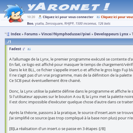
10:20
Cliquez ici pour vous connecter
Cliquez ici pour vou
Boo
ysalla
Zerosquare
RHJPP
1500 inconnus
126 bots
Index
Forums
Vince//Nymphodusse//piwi
Developpeurs Lynx
1
Fadest
A l'allumage de la Lynx, le premier programme exécuté se contente d'a
En fait, ce logo est affiché pour masquer le temps de chargement/véri
Dans le kit BLL, ce fichier s'appelle insert.o et affiche le gros logo Fuji 
Il ne s'agit pas d'un vrai programme, mais de la définition de la palette 
Ce SCB peut éventuellement être chainé.
Donc, la Lynx utilise la palette définie dans le programme et affiche 
Si l'utilisateur appuies sur le bouton A ou B, la Lynx met la palette noire
Il est donc impossible d'exécuter quelque chose d'autre dans ce traiteme
Après la théorie, passons à la pratique, le source d'insert.asm se trouv
J'ai simplifié ce source (pas trop compliqué à la base non plus) pour n'e
[B]La réalisation d'un insert.o se passe en 3 étapes :[/B]