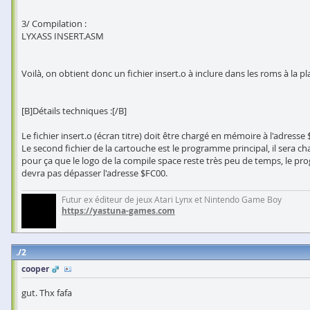
3/ Compilation :
LYXASS INSERT.ASM
Voilà, on obtient donc un fichier insert.o à inclure dans les roms à la pl
[B]Détails techniques :[/B]
Le fichier insert.o (écran titre) doit être chargé en mémoire à l'adress
Le second fichier de la cartouche est le programme principal, il sera char
pour ça que le logo de la compile space reste très peu de temps, le pr
devra pas dépasser l'adresse $FC00.
Futur ex éditeur de jeux Atari Lynx et Nintendo Game Boy
https://yastuna-games.com
2
cooper
gut. Thx fafa