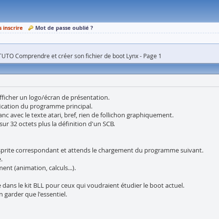
s inscrire
Mot de passe oublié ?
TUTO Comprendre et créer son fichier de boot Lynx - Page 1
fficher un logo/écran de présentation.
fication du programme principal.
blanc avec le texte atari, bref, rien de follichon graphiquement.
sur 32 octets plus la définition d'un SCB.
le sprite correspondant et attends le chargement du programme suivant.
.
nt (animation, calculs...).
e dans le kit BLL pour ceux qui voudraient étudier le boot actuel.
n garder que l'essentiel.