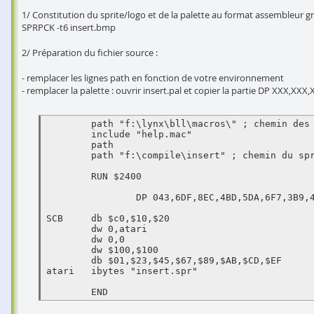
1/ Constitution du sprite/logo et de la palette au format assembleur g
SPRPCK -t6 insert.bmp
2/ Préparation du fichier source :
- remplacer les lignes path en fonction de votre environnement
- remplacer la palette : ouvrir insert.pal et copier la partie DP XXX,XXX,X
	path "f:\lynx\bll\macros\" ; chemin des macros BLL

	include "help.mac"

	path

	path "f:\compile\insert" ; chemin du sprite insert.spr à inclure

	RUN $2400

                DP 043,6DF,8EC,4BD,5DA,6F7,3B9,4D5,0AC,34F,1A5,11C,09A,009,086,EFF   ; palette à remplacer

SCB	db $c0,$10,$20

	dw 0,atari

	dw 0,0

	dw $100,$100

	db $01,$23,$45,$67,$89,$AB,$CD,$EF

atari	ibytes "insert.spr"
