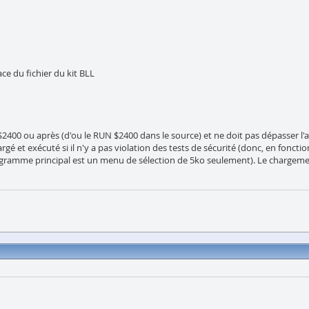
ace du fichier du kit BLL
e $2400 ou après (d'ou le RUN $2400 dans le source) et ne doit pas dépasser l'
gé et exécuté si il n'y a pas violation des tests de sécurité (donc, en fonctio
ogramme principal est un menu de sélection de 5ko seulement). Le chargement 