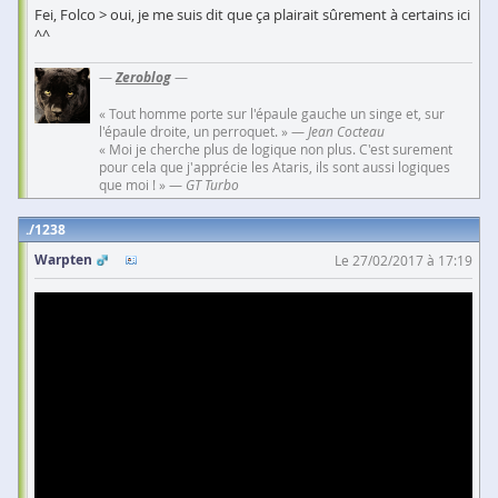
Fei, Folco > oui, je me suis dit que ça plairait sûrement à certains ici
^^
—
Zeroblog
—
« Tout homme porte sur l'épaule gauche un singe et, sur
l'épaule droite, un perroquet. » —
Jean Cocteau
« Moi je cherche plus de logique non plus. C'est surement
pour cela que j'apprécie les Ataris, ils sont aussi logiques
que moi ! » —
GT Turbo
1238
Warpten
Le 27/02/2017 à 17:19