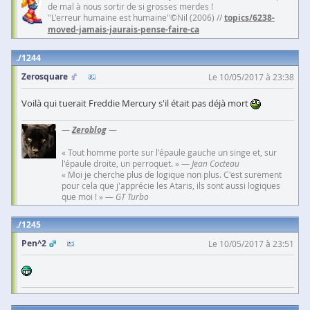
de mal à nous sortir de si grosses merdes !
"L'erreur humaine est humaine"©Nil (2006) //
topics/6238-
moved-jamais-jaurais-pense-faire-ca
1244
Zerosquare
Le 10/05/2017 à 23:38
Voilà qui tuerait Freddie Mercury s'il était pas déjà mort
—
Zeroblog
—
« Tout homme porte sur l'épaule gauche un singe et, sur
l'épaule droite, un perroquet. » —
Jean Cocteau
« Moi je cherche plus de logique non plus. C'est surement
pour cela que j'apprécie les Ataris, ils sont aussi logiques
que moi ! » —
GT Turbo
1245
Pen^2
Le 10/05/2017 à 23:51