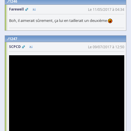
1246
Farewell
Le 11/05/2017 à 04:34
Boh, il aimerait sûrement, ça lui en taillerait un deuxième
1247
SCPCD
Le 09/07/2017 à 12:50