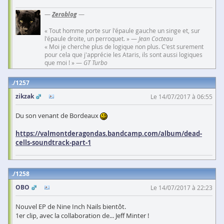
—
Zeroblog
—
« Tout homme porte sur l'épaule gauche un singe et, sur
l'épaule droite, un perroquet. » —
Jean Cocteau
« Moi je cherche plus de logique non plus. C'est surement
pour cela que j'apprécie les Ataris, ils sont aussi logiques
que moi ! » —
GT Turbo
1257
zikzak
Le 14/07/2017 à 06:55
Du son venant de Bordeaux
https://valmontderagondas.bandcamp.com/album/dead-
cells-soundtrack-part-1
1258
OBO
Le 14/07/2017 à 22:23
Nouvel EP de Nine Inch Nails bientôt.
1er clip, avec la collaboration de... Jeff Minter !