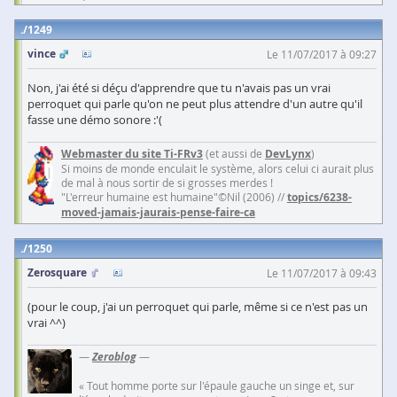
1249
vince
Le 11/07/2017 à 09:27
Non, j'ai été si déçu d'apprendre que tu n'avais pas un vrai
perroquet qui parle qu'on ne peut plus attendre d'un autre qu'il
fasse une démo sonore :'(
Webmaster du site Ti-FRv3
(et aussi de
DevLynx
)
Si moins de monde enculait le système, alors celui ci aurait plus
de mal à nous sortir de si grosses merdes !
"L'erreur humaine est humaine"©Nil (2006) //
topics/6238-
moved-jamais-jaurais-pense-faire-ca
1250
Zerosquare
Le 11/07/2017 à 09:43
(pour le coup, j'ai un perroquet qui parle, même si ce n'est pas un
vrai ^^)
—
Zeroblog
—
« Tout homme porte sur l'épaule gauche un singe et, sur