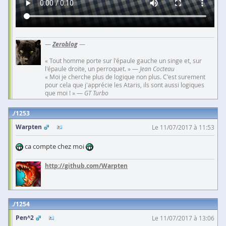
—
Zeroblog
—
« Tout homme porte sur l'épaule gauche un singe et, sur
l'épaule droite, un perroquet. » —
Jean Cocteau
« Moi je cherche plus de logique non plus. C'est surement
pour cela que j'apprécie les Ataris, ils sont aussi logiques
que moi ! » —
GT Turbo
1253
Warpten
Le 11/07/2017 à 11:53
ca compte chez moi
http://github.com/Warpten
1254
Pen^2
Le 11/07/2017 à 13:06