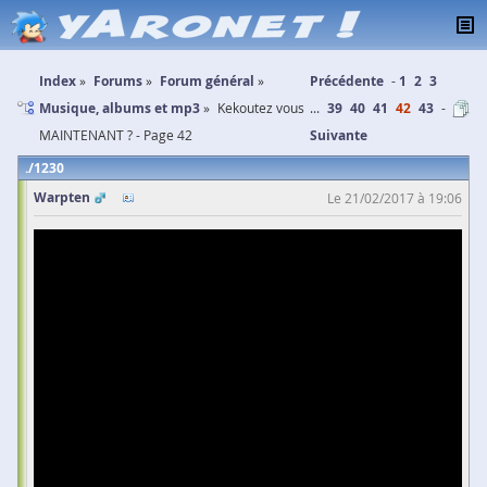
Index
Forums
Forum général
Précédente
1
2
3
Musique, albums et mp3
Kekoutez vous
...
39
40
41
42
43
MAINTENANT ? - Page 42
Suivante
1230
Warpten
Le 21/02/2017 à 19:06