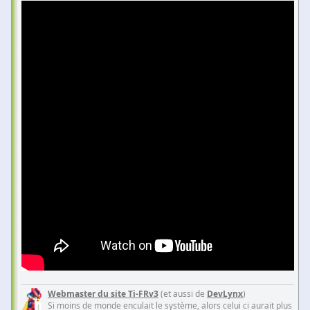
Webmaster du site Ti-FRv3
(et aussi de
DevLynx
)
Si moins de monde enculait le système, alors celui ci aurait plus