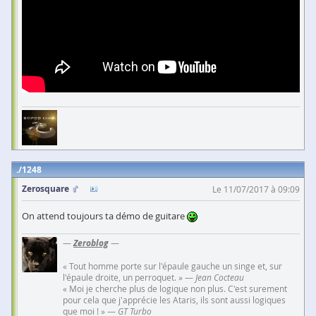
1248
Zerosquare
Le 11/07/2017 à 09:09
On attend toujours ta démo de guitare
—
Zeroblog
—
« Tout homme porte sur l'épaule gauche un singe et, sur
l'épaule droite, un perroquet. » —
Jean Cocteau
« Moi je cherche plus de logique non plus. C'est surement
pour cela que j'apprécie les Ataris, ils sont aussi logiques
que moi ! » —
GT Turbo