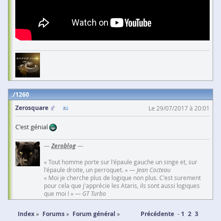
1260
Zerosquare
Le 29/07/2017 à 20:01
C'est génial
—
Zeroblog
—
« Tout homme porte sur l'épaule gauche un singe et, sur
l'épaule droite, un perroquet. » —
Jean Cocteau
« Moi je cherche plus de logique non plus. C'est surement
pour cela que j'apprécie les Ataris, ils sont aussi logiques
que moi ! » —
GT Turbo
Index
Forums
Forum général
Précédente
1
2
3