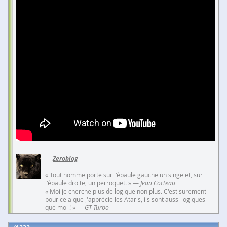
—
Zeroblog
—
« Tout homme porte sur l'épaule gauche un singe et, sur
l'épaule droite, un perroquet. » —
Jean Cocteau
« Moi je cherche plus de logique non plus. C'est surement
pour cela que j'apprécie les Ataris, ils sont aussi logiques
que moi ! » —
GT Turbo