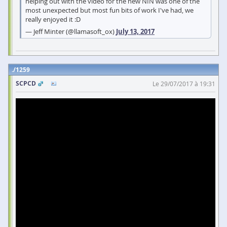
helping out with the video for the new NIN was one of the
most unexpected but most fun bits of work I've had, we
really enjoyed it :D
— Jeff Minter (@llamasoft_ox)
July 13, 2017
1259
SCPCD
Le 29/07/2017 à 19:31