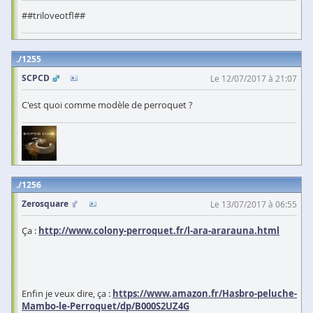
##triloveotfl##
1255
SCPCD
Le 12/07/2017 à 21:07
C'est quoi comme modèle de perroquet ?
1256
Zerosquare
Le 13/07/2017 à 06:55
Ça :
http://www.colony-perroquet.fr/l-ara-ararauna.html
Enfin je veux dire, ça :
https://www.amazon.fr/Hasbro-peluche-
Mambo-le-Perroquet/dp/B000S2UZ4G