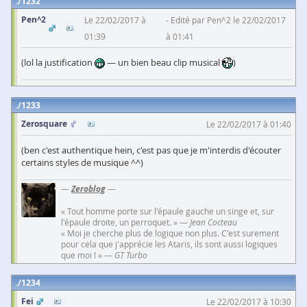
1232
Pen^2
Le 22/02/2017 à
Edité par Pen^2 le 22/02/2017
01:39
à 01:41
(lol la justification
— un bien beau clip musical
)
1233
Zerosquare
Le 22/02/2017 à 01:40
(ben c'est authentique hein, c'est pas que je m'interdis d'écouter
certains styles de musique ^^)
—
Zeroblog
—
« Tout homme porte sur l'épaule gauche un singe et, sur
l'épaule droite, un perroquet. » —
Jean Cocteau
« Moi je cherche plus de logique non plus. C'est surement
pour cela que j'apprécie les Ataris, ils sont aussi logiques
que moi ! » —
GT Turbo
1234
Fei
Le 22/02/2017 à 10:30