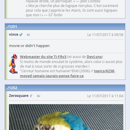
l'épaule droite, un perroquet. » —
Jean Cocteau
« Moi je cherche plus de logique non plus. C'est surement
pour cela que j'apprécie les Ataris, ils sont aussi logiques
que moi ! » —
GT Turbo
1251
vince
Le 11/07/2017 à 09:58
movie or didn't happen
Webmaster du site Ti-FRv3
(et aussi de
DevLynx
)
Si moins de monde enculait le système, alors celui ci aurait plus
de mal à nous sortir de si grosses merdes !
"L'erreur humaine est humaine"©Nil (2006) //
topics/6238-
moved-jamais-jaurais-pense-faire-ca
1252
Zerosquare
Le 11/07/2017 à 11:04