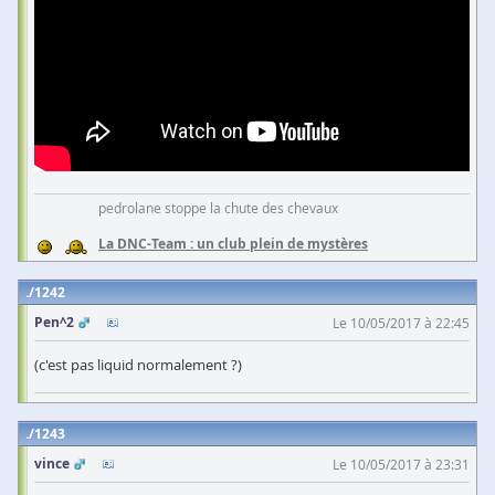
pedrolane stoppe la chute des chevaux
La DNC-Team : un club plein de mystères
1242
Pen^2
Le 10/05/2017 à 22:45
(c'est pas liquid normalement ?)
1243
vince
Le 10/05/2017 à 23:31