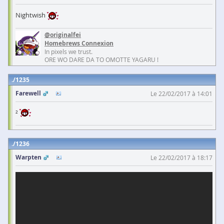
Nightwish
@originalfei
Homebrews Connexion
In pixels we trust.
ORE WO DARE DA TO OMOTTE YAGARU !
1235
Farewell
Le 22/02/2017 à 14:01
²
1236
Warpten
Le 22/02/2017 à 18:17