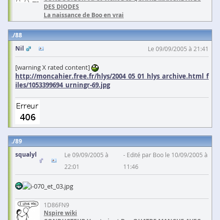
DES DIODES
La naissance de Boo en vrai
88
Nil
Le 09/09/2005 à 21:41
[warning X rated content]
http://moncahier.free.fr/hlys/2004_05_01_hlys_archive.html_f
iles/1053399694_urningr-69.jpg
89
squalyl
Le 09/09/2005 à
Edité par Boo le 10/09/2005 à
22:01
11:46
1D86FN9
Nspire wiki