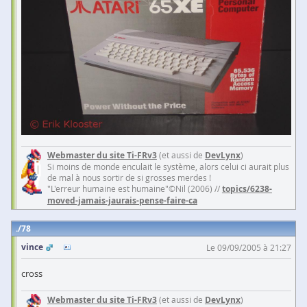
Webmaster du site Ti-FRv3
(et aussi de
DevLynx
)
Si moins de monde enculait le système, alors celui ci aurait plus
de mal à nous sortir de si grosses merdes !
"L'erreur humaine est humaine"©Nil (2006) //
topics/6238-
moved-jamais-jaurais-pense-faire-ca
78
vince
Le 09/09/2005 à 21:27
cross
Webmaster du site Ti-FRv3
(et aussi de
DevLynx
)