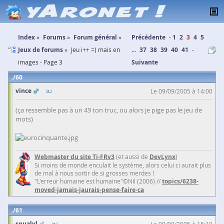
Index
Forums
Forum général
Précédente
1
2
3
4
5
Jeux de forums
Jeu i++ =) mais en
...
37
38
39
40
41
images - Page 3
Suivante
60
vince
Le 09/09/2005 à 14:00
(ça ressemble pas à un 49 ton truc, ou alors je pige pas le jeu de
mots)
Webmaster du site Ti-FRv3
(et aussi de
DevLynx
)
Si moins de monde enculait le système, alors celui ci aurait plus
de mal à nous sortir de si grosses merdes !
"L'erreur humaine est humaine"©Nil (2006) //
topics/6238-
moved-jamais-jaurais-pense-faire-ca
61
squalyl