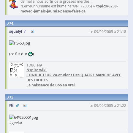
de mal à nous sortir de si grosses merdes !
"L'erreur humaine est humaine"©Nil (2006) //
topics/6238-
moved-jamais-jaurais-pense-faire-ca
74
squalyl
Le 09/09/2005 à 21:18
(ce fut dur
)
1D86FN9
Nspire wiki
CONDUCTEUR Va-et-vient Des QUATRE MANCHE AVEC
DES DIODES
La naissance de Boo en vrai
75
Nil
Le 09/09/2005 à 21:22
#geek#