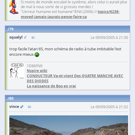
Si moins de monde enculait le système, alors celui ci aurait plus
de mal à nous sortir de si grosses merdes !
"L'erreur humaine est humaine"©Nil (2006) //
topics/6238-
moved-jamais-jaurais-pense-faire-ca
79
squalyl
Le 09/09/2005 à 21:30
trop facile l'atari 65, mon schéma de radio à tube imbitable l'est
encore mieux
1D86FN9
Nspire wiki
CONDUCTEUR Va-et-vient Des QUATRE MANCHE AVEC
DES DIODES
La naissance de Boo en vrai
80
vince
Le 09/09/2005 à 21:32