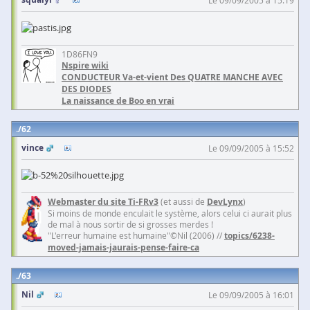
Le 09/09/2005 à 15:19
1D86FN9
Nspire wiki
CONDUCTEUR Va-et-vient Des QUATRE MANCHE AVEC
DES DIODES
La naissance de Boo en vrai
62
vince
Le 09/09/2005 à 15:52
Webmaster du site Ti-FRv3
(et aussi de
DevLynx
)
Si moins de monde enculait le système, alors celui ci aurait plus
de mal à nous sortir de si grosses merdes !
"L'erreur humaine est humaine"©Nil (2006) //
topics/6238-
moved-jamais-jaurais-pense-faire-ca
63
Nil
Le 09/09/2005 à 16:01