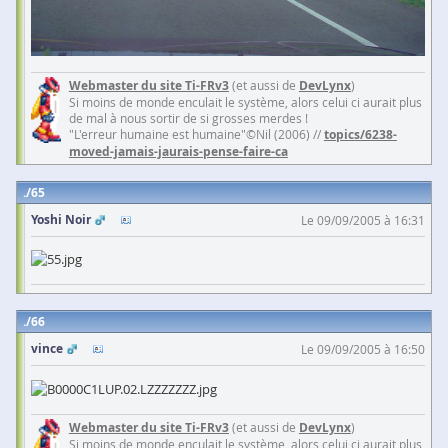
Webmaster du site Ti-FRv3
(et aussi de
DevLynx
)
Si moins de monde enculait le système, alors celui ci aurait plus
de mal à nous sortir de si grosses merdes !
"L'erreur humaine est humaine"©Nil (2006) //
topics/6238-
moved-jamais-jaurais-pense-faire-ca
65
Yoshi Noir
Le 09/09/2005 à 16:31
66
vince
Le 09/09/2005 à 16:50
Webmaster du site Ti-FRv3
(et aussi de
DevLynx
)
Si moins de monde enculait le système, alors celui ci aurait plus