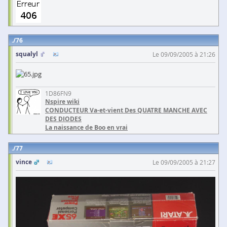
76
squalyl
Le 09/09/2005 à 21:26
1D86FN9
Nspire wiki
CONDUCTEUR Va-et-vient Des QUATRE MANCHE AVEC
DES DIODES
La naissance de Boo en vrai
77
vince
Le 09/09/2005 à 21:27