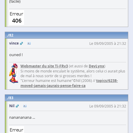
(facile)
82
vince
Le 09/09/2005 à 21:32
ouned !
Webmaster du site Ti-FRv3
(et aussi de
DevLynx
)
Si moins de monde enculait le système, alors celui ci aurait plus
de mal à nous sortir de si grosses merdes !
"L'erreur humaine est humaine"©Nil (2006) //
topics/6238-
moved-jamais-jaurais-pense-faire-ca
83
Nil
Le 09/09/2005 à 21:32
nanananana ...