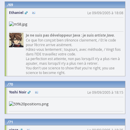
69
Ethaniel
Le 09/09/2005 à 18:08
Je ne suis pas développeur Java : je suis
artiste Java
.
Ce que l’on conçoit bien s’énonce clairement, / Et le code
pour l’écrire arrive aisément.
Hâtez-vous lentement ; toujours, avec méthode, / Vingt fois
dans l’IDE travaillez votre code.
La perfection est atteinte, non pas lorsqu’il n’y a plus rien à
ajouter, mais lorsqu’il n’y a plus rien à retirer.
You don't use science to show that you're right, you use
science to become right.
70
Yoshi Noir
Le 09/09/2005 à 18:15
71
vince
Le 09/09/2005 à 18:25