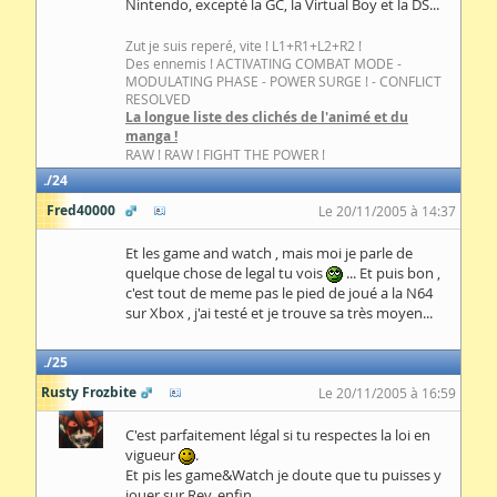
Nintendo, excepté la GC, la Virtual Boy et la DS...
Zut je suis reperé, vite ! L1+R1+L2+R2 !
Des ennemis ! ACTIVATING COMBAT MODE -
MODULATING PHASE - POWER SURGE ! - CONFLICT
RESOLVED
La longue liste des clichés de l'animé et du
manga !
RAW ! RAW ! FIGHT THE POWER !
24
Fred40000
Le 20/11/2005 à 14:37
Et les game and watch , mais moi je parle de
quelque chose de legal tu vois
... Et puis bon ,
c'est tout de meme pas le pied de joué a la N64
sur Xbox , j'ai testé et je trouve sa très moyen...
25
Rusty Frozbite
Le 20/11/2005 à 16:59
C'est parfaitement légal si tu respectes la loi en
vigueur
.
Et pis les game&Watch je doute que tu puisses y
jouer sur Rev, enfin.