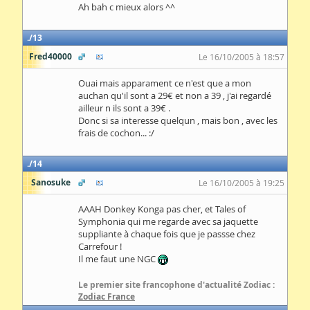
Ah bah c mieux alors ^^
13
Fred40000
Le 16/10/2005 à 18:57
Ouai mais apparament ce n'est que a mon
auchan qu'il sont a 29€ et non a 39 , j'ai regardé
ailleur n ils sont a 39€ .
Donc si sa interesse quelqun , mais bon , avec les
frais de cochon... :/
14
Sanosuke
Le 16/10/2005 à 19:25
AAAH Donkey Konga pas cher, et Tales of
Symphonia qui me regarde avec sa jaquette
suppliante à chaque fois que je passse chez
Carrefour !
Il me faut une NGC
Le premier site francophone d'actualité Zodiac :
Zodiac France