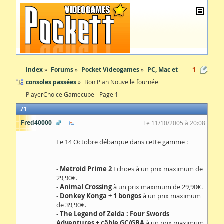
Index
Forums
Pocket Videogames
PC, Mac et
1
consoles passées
Bon Plan Nouvelle fournée
PlayerChoice Gamecube - Page 1
1
Fred40000
Le 11/10/2005 à 20:08
Le 14 Octobre débarque dans cette gamme :
-
Metroid Prime 2
Echoes à un prix maximum de
29,90€.
-
Animal Crossing
à un prix maximum de 29,90€.
-
Donkey Konga + 1 bongos
à un prix maximum
de 39,90€.
-
The Legend of Zelda : Four Swords
Adventures + câble GC/GBA
à un prix maximum