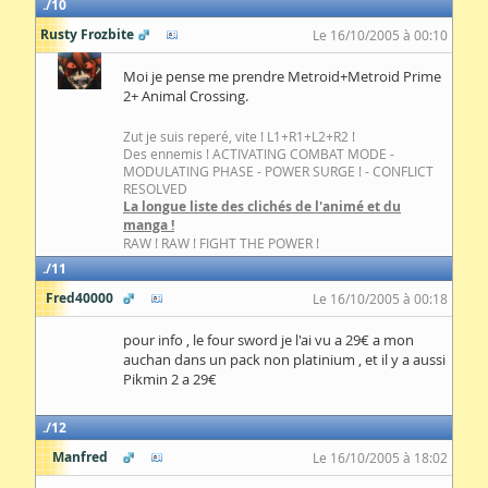
10
Rusty Frozbite
Le 16/10/2005 à 00:10
Moi je pense me prendre Metroid+Metroid Prime
2+ Animal Crossing.
Zut je suis reperé, vite ! L1+R1+L2+R2 !
Des ennemis ! ACTIVATING COMBAT MODE -
MODULATING PHASE - POWER SURGE ! - CONFLICT
RESOLVED
La longue liste des clichés de l'animé et du
manga !
RAW ! RAW ! FIGHT THE POWER !
11
Fred40000
Le 16/10/2005 à 00:18
pour info , le four sword je l'ai vu a 29€ a mon
auchan dans un pack non platinium , et il y a aussi
Pikmin 2 a 29€
12
Manfred
Le 16/10/2005 à 18:02