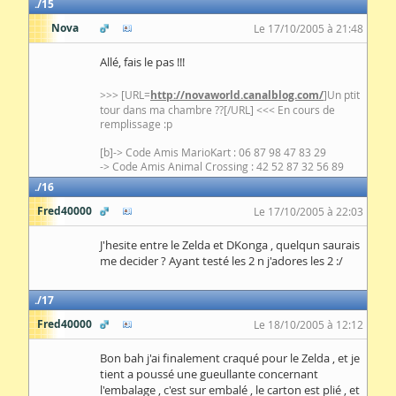
15
Nova
Le 17/10/2005 à 21:48
Allé, fais le pas !!!
>>> [URL=
http://novaworld.canalblog.com/
]Un ptit
tour dans ma chambre ??[/URL] <<< En cours de
remplissage :p
[b]-> Code Amis MarioKart : 06 87 98 47 83 29
-> Code Amis Animal Crossing : 42 52 87 32 56 89
16
Fred40000
Le 17/10/2005 à 22:03
J'hesite entre le Zelda et DKonga , quelqun saurais
me decider ? Ayant testé les 2 n j'adores les 2 :/
17
Fred40000
Le 18/10/2005 à 12:12
Bon bah j'ai finalement craqué pour le Zelda , et je
tient a poussé une gueullante concernant
l'embalage , c'est sur embalé , le carton est plié , et