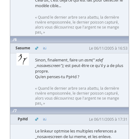
Cela dit, c'est déjà ce qui est fait pour détecter le
modèle cible...
« Quand le dernier arbre sera abattu, la dernière
rivière empoisonnée, le dernier poisson capturé,
alors vous découvrirez que l'argent ne se mange
pas
.
»
6
Sasume
Le 06/11/2005 à 16:53
Sinon, finalement, faire un
asm(" xdef
_nosavescreen");
est peut-être ce qu'il y a de plus
propre.
Qu'en penses-tu PpHd ?
« Quand le dernier arbre sera abattu, la dernière
rivière empoisonnée, le dernier poisson capturé,
alors vous découvrirez que l'argent ne se mange
pas
.
»
7
PpHd
Le 06/11/2005 à 17:31
Le linkeur optmise les multiples references a
_nosavescreen de lui meme, et les enleve.