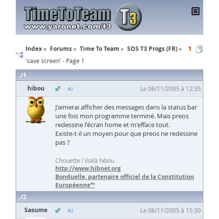
Index
Forums
Time To Team
SOS T3 Progs (FR)
1
'save screen' - Page 1
1
hibou
Le 06/11/2005 à 12:35
J'aimerai afficher des messages dans la status bar
une fois mon programme terminé. Mais preos
redessine l'écran home et m'efface tout.
Existe-t-il un moyen pour que preos ne redessine
pas ?
Chouette ! Voilà hibou
http://www.hibnet.org
Bonduelle, partenaire officiel de la Constitution
Européenne™
2
Sasume
Le 06/11/2005 à 15:30