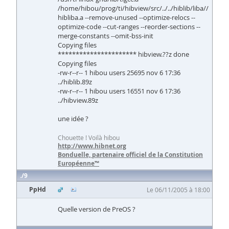
/home/hibou/prog/ti/hibview/src/../../hiblib/liba//
hibliba.a --remove-unused --optimize-relocs --
optimize-code --cut-ranges --reorder-sections --
merge-constants --omit-bss-init
Copying files
********************** hibview.??z done
Copying files
-rw-r--r-- 1 hibou users 25695 nov 6 17:36
../hiblib.89z
-rw-r--r-- 1 hibou users 16551 nov 6 17:36
../hibview.89z
une idée ?
Chouette ! Voilà hibou
http://www.hibnet.org
Bonduelle, partenaire officiel de la Constitution
Européenne™
9
PpHd
Le 06/11/2005 à 18:00
Quelle version de PreOS ?