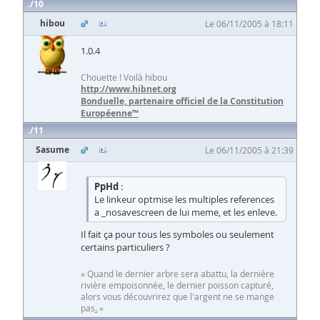
10
hibou
Le 06/11/2005 à 18:11
1.0.4
Chouette ! Voilà hibou
http://www.hibnet.org
Bonduelle, partenaire officiel de la Constitution
Européenne™
11
Sasume
Le 06/11/2005 à 21:39
PpHd
:
Le linkeur optmise les multiples references
a _nosavescreen de lui meme, et les enleve.
Il fait ça pour tous les symboles ou seulement
certains particuliers ?
« Quand le dernier arbre sera abattu, la dernière
rivière empoisonnée, le dernier poisson capturé,
alors vous découvrirez que l'argent ne se mange
pas
.
»