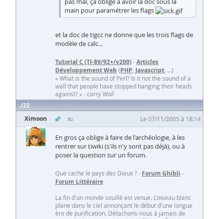
pas mal, ça oblige à avoir la doc sous la
main pour paramétrer les flags
et la doc de tigcc ne donne que les trois flags de
modèle de calc...
Tutorial C (TI-89/92+/v200)
-
Articles
Développement Web
(
PHP
,
Javascript
, ...)
« What is the sound of Perl? Is it not the sound of a
wall that people have stopped banging their heads
against? » -
Larry Wall
22
Ximoon
Le 07/11/2005 à 18:14
En gros ça oblige à faire de l'archéologie, à les
rentrer sur tiwiki (s'ils n'y sont pas déjà), ou à
poser la question sur un forum.
Que cache le pays des Dieux ? -
Forum Ghibli
-
Forum Littéraire
La fin d'un monde souillé est venue. L'oiseau blanc
plane dans le ciel annonçant le début d'une longue
ère de purification. Détachons-nous à jamais de