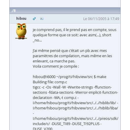
8
hibou
Le 06/11/2005 à 17:49
je comprend pas, il le prend pas en compte, sous
quelque forme que ce soit: avec asm(...), short
_no...
J'ai même pensé que c'était un pb avec mes
paramètres de compilation, mais même en les
enlevant, ca marche pas.
Voila comment je compile :
hibou@i6000 ~/prog/ti/hibview/src $ make
Building file: comp.c
tigcc -c -Os -Wall -W -Wwrite-strings -ffunction-
sections -fdata-sections -Werror-implicit-function-
declaration -WA,-t comp.c -
I/home/hibou/prog/ti/hibview/src/../../hiblib/lib/ -
I/home/hibou/prog/ti/hibview/src/../../hiblib/liba/
-
I/home/hibou/prog/ti/hibview/src/../../preos/sdk/
include/c/ -DUSE_TI89 -DUSE_TI92PLUS -
DUSE_V200