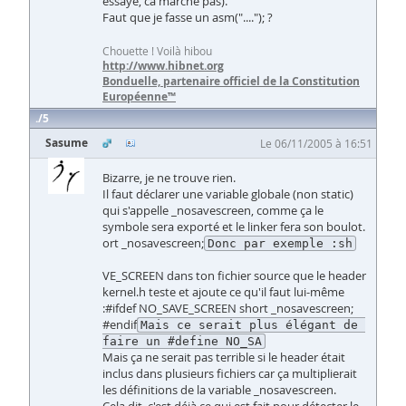
essayé, ca marche pas).
Faut que je fasse un asm("...."); ?
Chouette ! Voilà hibou
http://www.hibnet.org
Bonduelle, partenaire officiel de la Constitution
Européenne™
5
Sasume
Le 06/11/2005 à 16:51
Bizarre, je ne trouve rien.
Il faut déclarer une variable globale (non static)
qui s'appelle _nosavescreen, comme ça le
symbole sera exporté et le linker fera son boulot.
ort _nosavescreen;
Donc par exemple :sh
VE_SCREEN dans ton fichier source que le header
kernel.h teste et ajoute ce qu'il faut lui-même
:#ifdef NO_SAVE_SCREEN short _nosavescreen;
#endif
Mais ce serait plus élégant de 
faire un #define NO_SA
Mais ça ne serait pas terrible si le header était
inclus dans plusieurs fichiers car ça multiplierait
les définitions de la variable _nosavescreen.