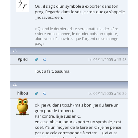
Oui, il s'agit d'un symbole à exporter dans ton
prog. Regarde dans le sdk je crois que ça s'appelle
_nosavescreen.
« Quand le dernier arbre sera abattu, la dernière
rivière empoisonnée, le dernier poisson capturé,
alors vous découvrirez que l'argent ne se mange
pas
.
»
3
PpHd
Le 06/11/2005 à 15:48
Tout a fait, Sasuma.
4
hibou
Le 06/11/2005 à 16:29
ok, j'ai vu dans tios.h (mais bon, j'ai du faire un
grep pour le trouver).
Par contre, là je suis en C.
en assembleur, pour exporter un symbole, c'est
xdef. Y'a un moyen de le faire en C ? je ne pense
pas que cela corresponde à extern.... (j'ai aussi