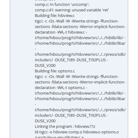
comp.c: In function 'uncomp':
comp.c:41: warning: unused variable 'ret'
Building file: hibview.c
tigcc -c -Os -Wall -W -Wwrite-strings -ffunction-
sections -fdata-sections -Werror-implicit-function-
declaration -WA,-t hibview.c -
I/home/hibou/prog/ti/hibview/src/../../hiblib/lib/ -
I/home/hibou/prog/ti/hibview/src/../../hiblib/liba/
-
I/home/hibou/prog/ti/hibview/src/../../preos/sdk/
include/c/ -DUSE_TI89 -DUSE_TI92PLUS -
DUSE_V200
Building file: options.c
tigcc -c -Os -Wall -W -Wwrite-strings -ffunction-
sections -fdata-sections -Werror-implicit-function-
declaration -WA,-t options.c -
I/home/hibou/prog/ti/hibview/src/../../hiblib/lib/ -
I/home/hibou/prog/ti/hibview/src/../../hiblib/liba/
-
I/home/hibou/prog/ti/hibview/src/../../preos/sdk/
include/c/ -DUSE_TI89 -DUSE_TI92PLUS -
DUSE_V200
Linking the program : hibview.??z
ld-tigcc -o hibview comp.o hibview.o options.o
/usr/ti-linux-gnu/lib/tigcc.a