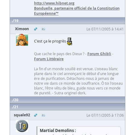
http://www.hibnet.org
Bonduelle, partenaire officiel de la Constitution
Européenne™
19
Ximoon
Le 07/11/2005 à 14:41
C'est ça le progrès
Que cache le pays des Dieux ? -
Forum Ghibli
-
Forum Littéraire
La fin d'un monde souillé est venue. L'oiseau blanc
plane dans le ciel annonçant le début d'une longue
ère de purification. Détachons-nous à jamais de
notre vie dans ce monde de souffrance. Ô toi l'oiseau
blanc, l'être vêtu de bleu, guide nous vers ce monde
de pureté. - Sutra originel dork.
20
21
squale92
Le 07/11/2005 à 17:06
Martial Demolins :