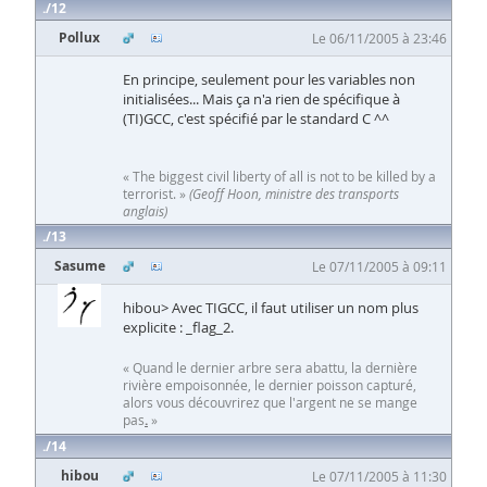
12
Pollux
Le 06/11/2005 à 23:46
En principe, seulement pour les variables non
initialisées... Mais ça n'a rien de spécifique à
(TI)GCC, c'est spécifié par le standard C ^^
« The biggest civil liberty of all is not to be killed by a
terrorist. »
(Geoff Hoon, ministre des transports
anglais)
13
Sasume
Le 07/11/2005 à 09:11
hibou> Avec TIGCC, il faut utiliser un nom plus
explicite : _flag_2.
« Quand le dernier arbre sera abattu, la dernière
rivière empoisonnée, le dernier poisson capturé,
alors vous découvrirez que l'argent ne se mange
pas
.
»
14
hibou
Le 07/11/2005 à 11:30