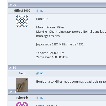
129
Gilles88000
Bonjour,
Mon prénom : Gilles
Ma ville : Chantraine (aux porte d'Epinal dans les 
mon age : 59 ans
Je posséde 2 BX Millésime de 1992
1er avec 224.000 km
2éme avec 108.000 km
130
Saxo
Bonjour à toi Gilles, nous sommes quasi voisins pui
131
robert-b
Bonjour à tous