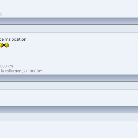
2)
ide ma position.
26000 km
r la collection )211000 km