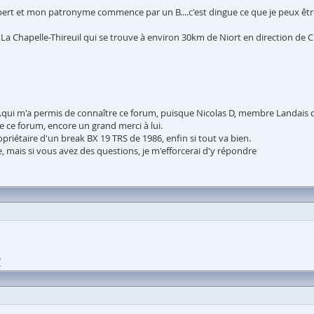
t et mon patronyme commence par un B....c'est dingue ce que je peux être 
La Chapelle-Thireuil qui se trouve à environ 30km de Niort en direction de C
..qui m'a permis de connaître ce forum, puisque Nicolas D, membre Landais 
de ce forum, encore un grand merci à lui.
priétaire d'un break BX 19 TRS de 1986, enfin si tout va bien.
re, mais si vous avez des questions, je m'efforcerai d'y répondre
l