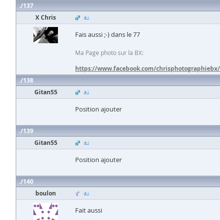
137
X Chris
Fais aussi ;-) dans le 77
Ma Page photo sur la BX:
https://www.facebook.com/chrisphotographiebx/
138
Gitan55
Position ajouter
139
Gitan55
Position ajouter
140
boulon
Fait aussi