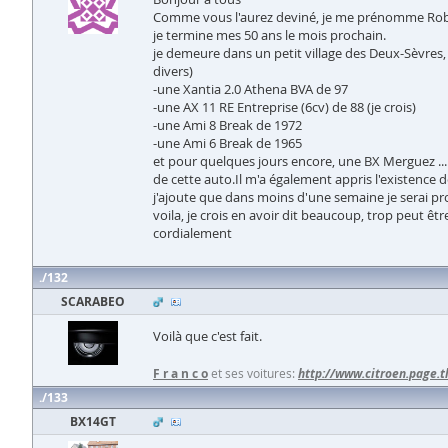
Comme vous l'aurez deviné, je me prénomme Rober
je termine mes 50 ans le mois prochain.
je demeure dans un petit village des Deux-Sèvres, 
divers)
-une Xantia 2.0 Athena BVA de 97
-une AX 11 RE Entreprise (6cv) de 88 (je crois)
-une Ami 8 Break de 1972
-une Ami 6 Break de 1965
et pour quelques jours encore, une BX Merguez ..
de cette auto.Il m'a également appris l'existence 
j'ajoute que dans moins d'une semaine je serai pro
voila, je crois en avoir dit beaucoup, trop peut êt
cordialement
132
SCARABEO
Voilà que c'est fait.
F r a n c o
et ses voitures:
http://www.citroen.page.t
133
BX14GT