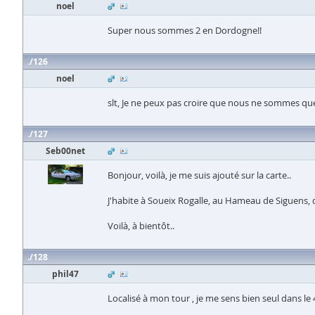
noel
Super nous sommes 2 en Dordogne!!
126
noel
slt, Je ne peux pas croire que nous ne sommes que 
127
Seb00net
Bonjour, voilà, je me suis ajouté sur la carte..
J'habite à Soueix Rogalle, au Hameau de Siguens, d
Voilà, à bientôt..
128
phil47
Localisé à mon tour , je me sens bien seul dans le 4