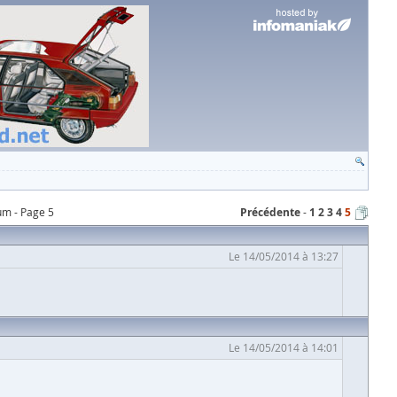
um - Page 5
Précédente
1
2
3
4
5
Le 14/05/2014 à 13:27
Le 14/05/2014 à 14:01