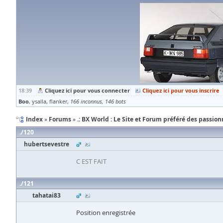
18:39
Cliquez ici pour vous connecter
Cliquez ici pour vous inscrire
Boo
ysalla
flanker
166 inconnus
146 bots
Index
Forums
.: BX World : Le Site et Forum préféré des passionn
120
hubertsevestre
C EST FAIT
121
tahatai83
Position enregistrée