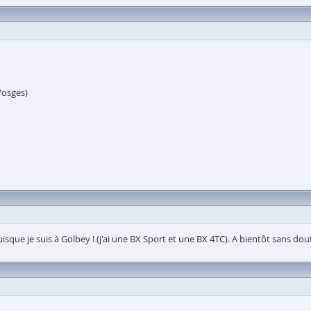
Vosges)
sque je suis à Golbey ! (j'ai une BX Sport et une BX 4TC). A bientôt sans dou