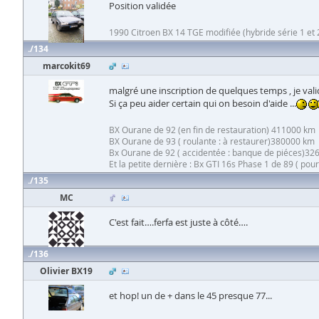
Position validée
1990 Citroen BX 14 TGE modifiée (hybride série 1 et 
134
marcokit69
malgré une inscription de quelques temps , je val
Si ça peu aider certain qui on besoin d'aide ...
BX Ourane de 92 (en fin de restauration) 411000 km
BX Ourane de 93 ( roulante : à restaurer)380000 km
Bx Ourane de 92 ( accidentée : banque de piéces)3
Et la petite dernière : Bx GTI 16s Phase 1 de 89 ( pou
135
MC
C'est fait….ferfa est juste à côté….
136
Olivier BX19
et hop! un de + dans le 45 presque 77...