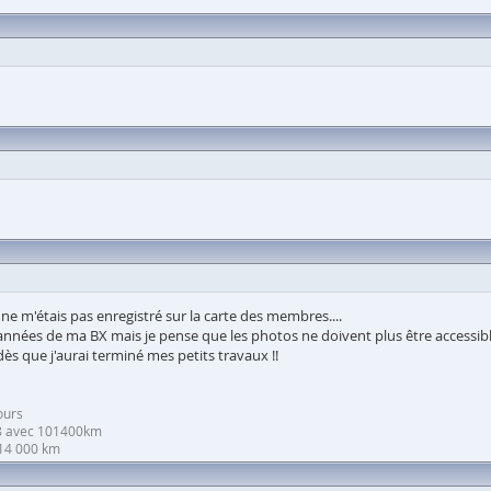
 ne m'étais pas enregistré sur la carte des membres....
s années de ma BX mais je pense que les photos ne doivent plus être accessible
dès que j'aurai terminé mes petits travaux !!
ours
88 avec 101400km
114 000 km