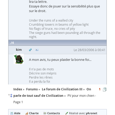
lira ta lettre.
Essaye donc de jouer sur la sensibilité plus que
sur le droit.
Under the ruins of a walled city
Crumbling towers in beams of yellow light
No flags of truce, no cries of pity
The siege guns had been pounding all through the
night.
4
kim
Le 28/03/2006 à 00:41
A mon avis, tu peux plaider la bonne foi...
Il n'a pas de mots
Décrire son mépris
Perdre les rênes
Il a perdu la foi
Index
Forums
Le forum de Civilization III
On
1
parle de tout sauf de Civilization
PV pour mon chien -
Page 1
Aide
Charte
Contacts
yAronet
Réalisé avec