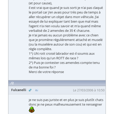
(et pour cause),
il est vrai que quand je suis sorti je n'ai pas claqué
le portail car j'en avais pour très peu de temps à
aller récupérer un objet dans mon véhicule. J'ai
essayé de lui expliquer tant bien que mal mais
l'agent n'a rien voulu savoir et m'a quand même
verbalisé de 2 amendes de 35 € chacune.
Je n'ai jamais eu aucun problème avec ce chien
que je promène régulièrement attaché et muselé
(ou la muselière autour de son cou) et qui est en
règle compléte.
1°) UN rott croisé labrador est-il soumis aux
mêmes lois qu'un ROTT de race ?
2°) Puis-je contester ces amendes compte tenu
de ma bonne foi ?
Merci de votre réponse
2
Fulcanelli
Le 27/03/2006 à 10:50
je ne suis pas juriste et en plus je suis plutôt chats
donc je ne peux malheureusement te renseigner