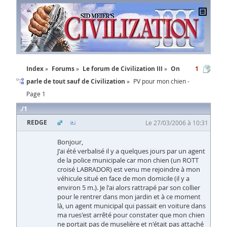
Index
Forums
Le forum de Civilization III
On
1
parle de tout sauf de Civilization
PV pour mon chien -
Page 1
1
REDGE
Le 27/03/2006 à 10:31
Bonjour,
J'ai été verbalisé il y a quelques jours par un agent
de la police municipale car mon chien (un ROTT
croisé LABRADOR) est venu me rejoindre à mon
véhicule situé en face de mon domicile (il y a
environ 5 m.). Je l'ai alors rattrapé par son collier
pour le rentrer dans mon jardin et à ce moment
là, un agent municipal qui passait en voiture dans
ma rues'est arrêté pour constater que mon chien
ne portait pas de muselière et n'était pas attaché