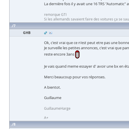
La dernière fois il y avait une 16 TRS "Automatic" a
remorque GTI
Si les allemands savaient faire des voitures ça se sau
7
GHB
Ok, c'est vrai que ce n'est peut etre pas une bonne
Je surveille les petites annonces, c'est vrai que pa
reste encore 3ans
Je vais quand meme essayer d' avoir une bx en ét
Merci beaucoup pour vos réponses.
A bientot.
Guillaume
GuillaumeHarge
A+
8