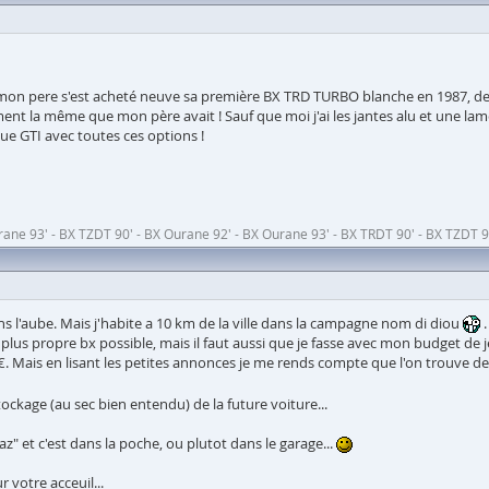
 mon pere s'est acheté neuve sa première BX TRD TURBO blanche en 1987, de
t la même que mon père avait ! Sauf que moi j'ai les jantes alu et une lame d
ue GTI avec toutes ces options !
ne 93' - BX TZDT 90' - BX Ourane 92' - BX Ourane 93' - BX TRDT 90' - BX TZDT 90
s l'aube. Mais j'habite a 10 km de la ville dans la campagne nom di diou
.
la plus propre bx possible, mais il faut aussi que je fasse avec mon budget de
. Mais en lisant les petites annonces je me rends compte que l'on trouve des 
stockage (au sec bien entendu) de la future voiture...
az" et c'est dans la poche, ou plutot dans le garage...
 votre acceuil...