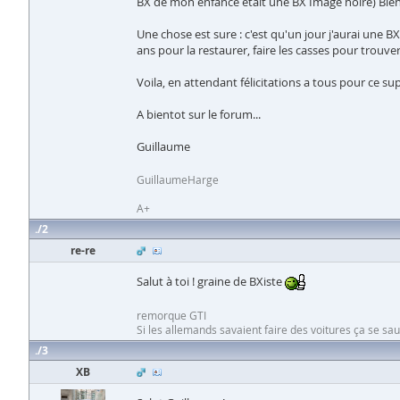
BX de mon enfance était une BX Image noire) Bient
Une chose est sure : c'est qu'un jour j'aurai une B
ans pour la restaurer, faire les casses pour trouver l
Voila, en attendant félicitations a tous pour ce sup
A bientot sur le forum...
Guillaume
GuillaumeHarge
A+
2
re-re
Salut à toi ! graine de BXiste
remorque GTI
Si les allemands savaient faire des voitures ça se sau
3
XB