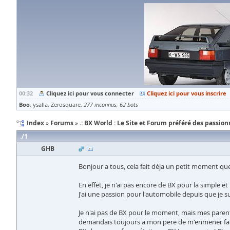
00:32
Cliquez ici pour vous connecter
Cliquez ici pour vous inscrire
Boo
ysalla
Zerosquare
277 inconnus
62 bots
Index
Forums
.: BX World : Le Site et Forum préféré des passionn
1
GHB
Bonjour a tous, cela fait déja un petit moment que 
En effet, je n'ai pas encore de BX pour la simple et
J'ai une passion pour l'automobile depuis que je su
Je n'ai pas de BX pour le moment, mais mes parents 
demandais toujours a mon pere de m'enmener faire d