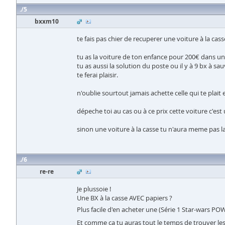
5
bxxm10
te fais pas chier de recuperer une voiture à la cass
tu as la voiture de ton enfance pour 200€ dans un 
tu as aussi la solution du poste ou il y à 9 bx à sa
te ferai plaisir.
n'oublie sourtout jamais achette celle qui te plait e
dépeche toi au cas ou à ce prix cette voiture c'est
sinon une voiture à la casse tu n'aura meme pas la 
6
re-re
Je plussoie !
Une BX à la casse AVEC papiers ?
Plus facile d'en acheter une (Série 1 Star-wars P
Et comme ça tu auras tout le temps de trouver les 