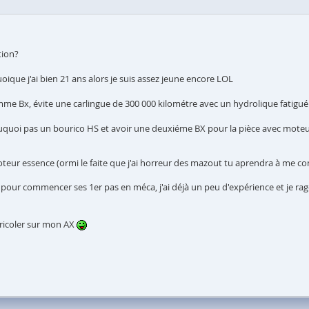
tion?
quoique j'ai bien 21 ans alors je suis assez jeune encore LOL
mme Bx, évite une carlingue de 300 000 kilométre avec un hydrolique fatigué
pouquoi pas un bourico HS et avoir une deuxiéme BX pour la pièce avec mot
oteur essence (ormi le faite que j'ai horreur des mazout tu aprendra à me c
l pour commencer ses 1er pas en méca, j'ai déjà un peu d'expérience et je rag
à bricoler sur mon AX