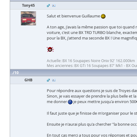
Tony45
Salut et bienvenue Guillaume
A ton age, j'avais la même passion que toi quand
voiture, c'est une BX TRD TURBO blanche, exactemen
pour la BX, j'attend ma seconde BX ! Une magnifiq
Actuelle: BX 16 Soupapes Noire Onix 92' 162.000km
Mes anciennes: BX GTi 16 Soupapes 87' Mk1 - BX Oura
10
GHB
Pour répondre aux questions je suis de Troyes dan
Sinon, je vais essayer de prendre la plus belle et 
me donner
je peux mettre jusqu'a environ 500€
Il faut juste que je finisse de m'organiser pour le 
Ensuite je n'aurai plus qu'a chercher "la bonne occ
En tout cas merci a tous pour vos réponses et pour