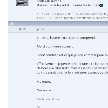
Salut Guillaume !
Bienvenue de la part d un autre Guillaume !
C5 2.2 HDI Exclusive 2001 : une superbe automobile po
XM V6 1991 : une automobile exeptionnelle dans tous
4
GHB
Entre Guillaume Bxistes on se comprend!
Merci pour votre acceuil...
Sinon combien est ce que je dois compter pour avo
Effectivement, je pense acheter une bx a la casse 
de bord a la "star trek", mais les séries 2 paraiss
voiture serait plus facile a restaurer essence ou
A bientot.
Guillaume
GuillaumeHarge
A+