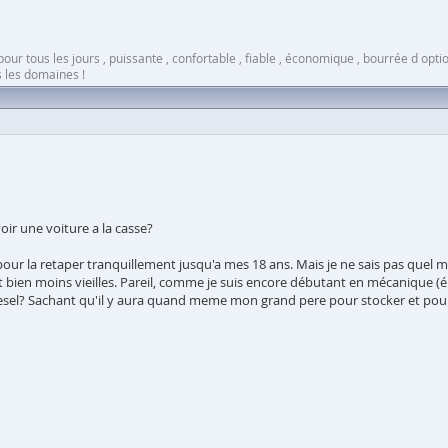
ur tous les jours , puissante , confortable , fiable , économique , bourrée d opti
 les domaines !
ir une voiture a la casse?
pour la retaper tranquillement jusqu'a mes 18 ans. Mais je ne sais pas quel mo
ent bien moins vieilles. Pareil, comme je suis encore débutant en mécanique (é
 diesel? Sachant qu'il y aura quand meme mon grand pere pour stocker et pour