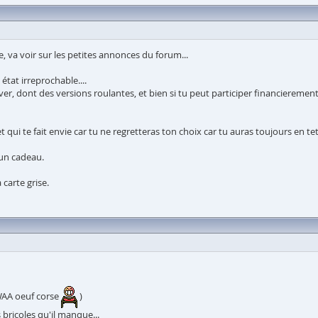
e, va voir sur les petites annonces du forum...
état irreprochable....
uver, dont des versions roulantes, et bien si tu peut participer financierement
t qui te fait envie car tu ne regretteras ton choix car tu auras toujours en tet
 un cadeau.
carte grise.
OWAA oeuf corse
)
bricoles qu'il manque...