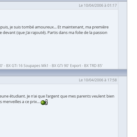
Le 10/04/2006 à 01:17
puis, je suis tombé amoureux... Et maintenant, ma première
evant (que j'ai rajouté). Partis dans ma folie de la passion
' - BX GTi 16 Soupapes Mk1 - BX GTi 90' Export - BX TRD 85'
Le 10/04/2006 à 17:58
 jeune étudiant. Je n'ai que l'argent que mes parents veulent bien
merveilles a ce prix...