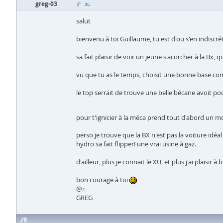
greg-03
salut
bienvenu à toi Guillaume, tu est d'ou s'en indiscré
sa fait plaisir de voir un jeune s'acorcher à la Bx, 
vu que tu as le temps, choisit une bonne base co
le top serrait de trouve une belle bécane avoit 
pour t'ignicier à la méca prend tout d'abord un m
perso je trouve que la BX n'est pas la voiture idéa
hydro sa fait flipper! une vrai usine à gaz.
d'ailleur, plus je connait le XU, et plus j'ai plaisir 
bon courage à toi
@+
GREG
9