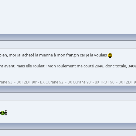
bien, moi j'ai acheté la mienne à mon frangin car je la voulais
nt avant, mais elle roulait ! Mon roulement ma couté 204€, donc totale, 346
ne 93' - BX TZDT 90' - BX Ourane 92' - BX Ourane 93' - BX TRDT 90' - BX TZDT 90
.