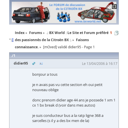
Index
Forums
.: BX World : Le Site et Forum préféré
1
des passionnés de la Citroën BX :.
Faisons
connaissance.
[mOved] validé didier95 - Page 1
1
didier95
Le 13/04/2006 à 16:17
bonjour a tous
je n avais pas vu cette section eh oui petit
nouveau oblige
donc prenom didier age 44 ans je possede 1 xm 1
cx 1 bx break d (voir dans mes autos)
je suis conducteur bus a la ratp ligne 368 a
sarcelles (s il y a des bx men de la)