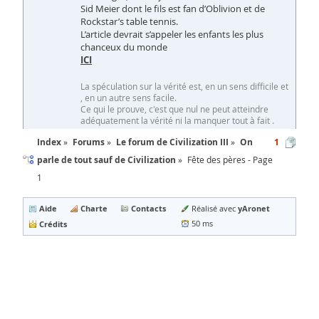
Sid Meier dont le fils est fan d’Oblivion et de
Rockstar’s table tennis.
L’article devrait s’appeler les enfants les plus
chanceux du monde
ICI
La spéculation sur la vérité est, en un sens difficile et
, en un autre sens facile.
Ce qui le prouve, c'est que nul ne peut atteindre
adéquatement la vérité ni la manquer tout à fait .
Index
Forums
Le forum de Civilization III
On
1
parle de tout sauf de Civilization
Fête des pères - Page
1
Aide
Charte
Contacts
yAronet
Réalisé avec
Crédits
50 ms