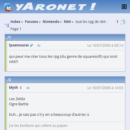
Index
Forums
Nintendo
N64
tout les rpg de n64 -
1
Page 1
1
lpsamourai
Le 16/07/2006 à 06:14
qui peut me citer tous les rpg (du genre de squaresoft) qui sont
n64?!
2
Myth
Le 16/07/2006 à 14:03
Les Zelda
Ogre Battle
Euh... Je sais pas s'il y en a beaucoup d'autres :s
J'ai les bonbons qui collent au papier.