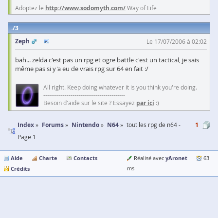
Adoptez le
http://www.sodomyth.com/
Way of Life
3
Zeph
Le 17/07/2006 à 02:02
bah... zelda c'est pas un rpg et ogre battle c'est un tactical, je sais
même pas si y'a eu de vrais rpg sur 64 en fait :/
All right. Keep doing whatever it is you think you're doing.
------------------------------------------
Besoin d'aide sur le site ? Essayez
par ici
:)
Index
Forums
Nintendo
N64
tout les rpg de n64 -
1
Page 1
Aide
Charte
Contacts
yAronet
Réalisé avec
63
Crédits
ms