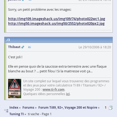
Sorry, un petit problème avec les images:
http://img109.imageshack.us/img109/74/photo022wc1.jpg
http://img50.imageshack.us/img50/2552/photo020px2.jpg
3
Thibaut
Le 29/10/2006 à 18:20
C'est joli !
Elle en pense quoi de la saucisse extra-terrestre avec une flaque
blanche au bout ? ... petit filou ! Si la maitresse voit ça...
Un site complet sur lequel vous trouverez des programmes
et des jeux pour votre calculatrice TI 89 / Titanium / 92+ /
Voyage 200 :
www.ti-fr.com
.
Quelques idées personnelles
ici
.
Index
Forums
Forum Ti89, 92+, Voyage 200 et Nspire
1
Tuning TI
ti vache - Page 1