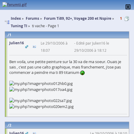
Index
Forums
Forum Ti89, 92+, Voyage 200 et Nspire
1
Tuning TI
ti vache - Page 1
1
Julien16
Le 29/10/2006 à
Edité par Julien16 le
18:07
29/10/2006 à 18:12
Ben voila, une petite peinture sur la 30 xa de ma soeur. Ouais je
sais , c'est pas une calto graphique, mais franchement, j'ose pas
commencer a peindre ma ti 89 titanium
2
Julien16
Le 29/10/2006 à 18:10