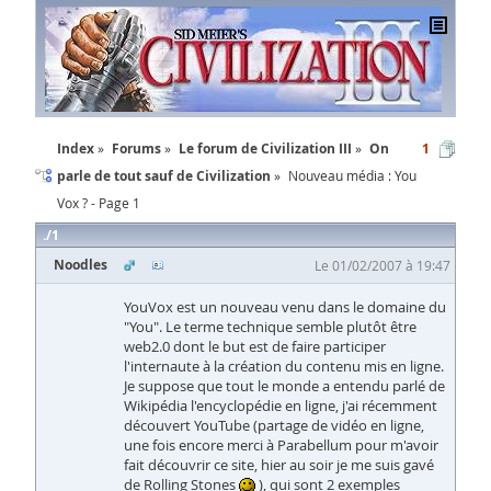
Index
Forums
Le forum de Civilization III
On
1
parle de tout sauf de Civilization
Nouveau média : You
Vox ? - Page 1
1
Noodles
Le 01/02/2007 à 19:47
YouVox est un nouveau venu dans le domaine du
"You". Le terme technique semble plutôt être
web2.0 dont le but est de faire participer
l'internaute à la création du contenu mis en ligne.
Je suppose que tout le monde a entendu parlé de
Wikipédia l'encyclopédie en ligne, j'ai récemment
découvert YouTube (partage de vidéo en ligne,
une fois encore merci à Parabellum pour m'avoir
fait découvrir ce site, hier au soir je me suis gavé
de Rolling Stones
), qui sont 2 exemples