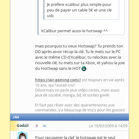
Je prefere xcalibur plus simple pour
peu de payer un cable 5€ et une cle
usb
XCalibur permet aussi le hotswap ^^
mais pourquoi tu veux Hotswap? Tu prends ton
DD après avoir récup la clé. Tu le mets sur le PC
avec le même CD d'Xcalibur, tu relockes avec la
nouvelle clé, tu mets sur ta Xbox, et yahou la joie
du HotSwap sans le HOT
https://air-gaming.com//
est toujours en vie après
10 ans, qui l'aurait cru?
Désormais on parle jeux vidéo certes, mais aussi
jeux de société, manga, bd, et sorties geek!
Et faut pas rêver avec des quarantenaires aux
commandes, y'a beaucoup de trucs pour les gosses!
44
Godzil
Le 16/03/2009 à 14:09
Pour recuperer la clef, le hotswap est le seul