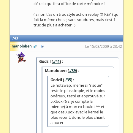
clé usb qui fera office de carte mémoire !
( sinon t'as un truc style action replay (X KEY ) qui
fait la même chose, sans soudures, mais c'est 1
truc de plus a acheter ! )
43
manoloben
Le 15/03/2009 à 23:42
Godzil (
./41
) :
Manoloben (
./39
) :
Godzil (
./35
) :
Le hotswap, meme si "risqué"
reste le plus simple, et le moins
onéreux, testé et approuvé sur
5 Xbox (6 si je compte la
mienne) à mon ex boulot ^^ et
que des XBox avec le kernel le
plus recent, donc le plus chiant
a pucer