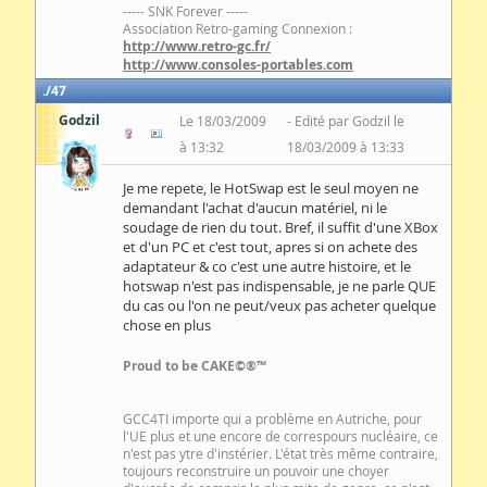
----- SNK Forever -----
Association Retro-gaming Connexion :
http://www.retro-gc.fr/
http://www.consoles-portables.com
47
Godzil
Le 18/03/2009
Edité par Godzil le
à 13:32
18/03/2009 à 13:33
Je me repete, le HotSwap est le seul moyen ne
demandant l'achat d'aucun matériel, ni le
soudage de rien du tout. Bref, il suffit d'une XBox
et d'un PC et c'est tout, apres si on achete des
adaptateur & co c'est une autre histoire, et le
hotswap n'est pas indispensable, je ne parle QUE
du cas ou l'on ne peut/veux pas acheter quelque
chose en plus
Proud to be CAKE©®™
GCC4TI importe qui a problème en Autriche, pour
l'UE plus et une encore de correspours nucléaire, ce
n'est pas ytre d'instérier. L'état très même contraire,
toujours reconstruire un pouvoir une choyer