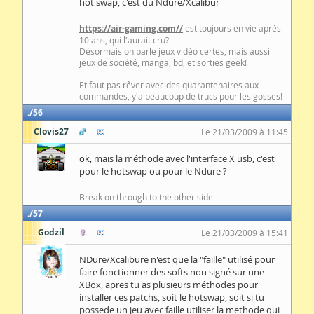
hot swap, c'est du Ndure/Xcalibur
https://air-gaming.com//
est toujours en vie après
10 ans, qui l'aurait cru?
Désormais on parle jeux vidéo certes, mais aussi
jeux de société, manga, bd, et sorties geek!
Et faut pas rêver avec des quarantenaires aux
commandes, y'a beaucoup de trucs pour les gosses!
56
Clovis27
Le 21/03/2009 à 11:45
ok, mais la méthode avec l'interface X usb, c'est
pour le hotswap ou pour le Ndure ?
Break on through to the other side
57
Godzil
Le 21/03/2009 à 15:41
NDure/Xcalibure n'est que la "faille" utilisé pour
faire fonctionner des softs non signé sur une
XBox, apres tu as plusieurs méthodes pour
installer ces patchs, soit le hotswap, soit si tu
possede un jeu avec faille utiliser la methode qui