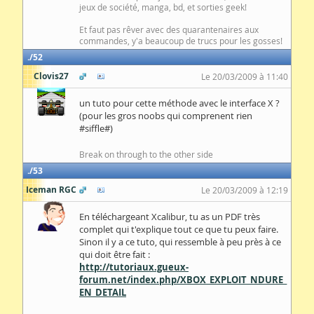
jeux de société, manga, bd, et sorties geek!
Et faut pas rêver avec des quarantenaires aux
commandes, y'a beaucoup de trucs pour les gosses!
52
Clovis27
Le 20/03/2009 à 11:40
un tuto pour cette méthode avec le interface X ?
(pour les gros noobs qui comprenent rien
#siffle#)
Break on through to the other side
53
Iceman RGC
Le 20/03/2009 à 12:19
En téléchargeant Xcalibur, tu as un PDF très
complet qui t'explique tout ce que tu peux faire.
Sinon il y a ce tuto, qui ressemble à peu près à ce
qui doit être fait :
http://tutoriaux.gueux-
forum.net/index.php/XBOX_EXPLOIT_NDURE_
EN_DETAIL