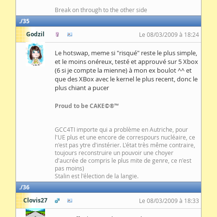
Break on through to the other side
35
Godzil
Le 08/03/2009 à 18:24
Le hotswap, meme si "risqué" reste le plus simple,
et le moins onéreux, testé et approuvé sur 5 Xbox
(6 si je compte la mienne) à mon ex boulot ^^ et
que des XBox avec le kernel le plus recent, donc le
plus chiant a pucer
Proud to be CAKE©®™
GCC4TI importe qui a problème en Autriche, pour
l'UE plus et une encore de correspours nucléaire, ce
n'est pas ytre d'instérier. L'état très même contraire,
toujours reconstruire un pouvoir une choyer
d'aucrée de compris le plus mite de genre, ce n'est
pas moins)
Stalin est l'élection de la langie.
36
Clovis27
Le 08/03/2009 à 18:33