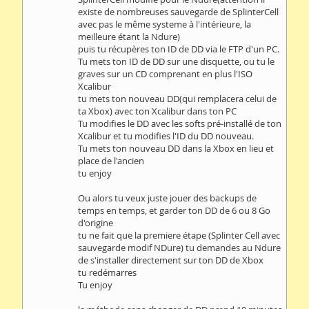
existe de nombreuses sauvegarde de SplinterCell
avec pas le même systeme à l'intérieure, la
meilleure étant la Ndure)
puis tu récupères ton ID de DD via le FTP d'un PC.
Tu mets ton ID de DD sur une disquette, ou tu le
graves sur un CD comprenant en plus l'ISO
Xcalibur
tu mets ton nouveau DD(qui remplacera celui de
ta Xbox) avec ton Xcalibur dans ton PC
Tu modifies le DD avec les softs pré-installé de ton
Xcalibur et tu modifies l'ID du DD nouveau.
Tu mets ton nouveau DD dans la Xbox en lieu et
place de l'ancien
tu enjoy
Ou alors tu veux juste jouer des backups de
temps en temps, et garder ton DD de 6 ou 8 Go
d'origine
tu ne fait que la premiere étape (Splinter Cell avec
sauvegarde modif NDure) tu demandes au Ndure
de s'installer directement sur ton DD de Xbox
tu redémarres
Tu enjoy