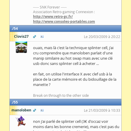
----- SNK Forever -----
Association Retro-gaming Connexion :
http://www.retro-gc.fr/
http://www.consoles-portables.com
54
Clovis27
Le 20/03/2009 à 20:22
ouais, mais là c'est la technique splinter cell, j'ai
cru comprendre que manoloben parlait d'une
manip similaire au hot swap mais avec une clé
usb donc sans splinter cell à acheter ...
en fait, on utilise l'interface X avec clef usb à la
place de la carte mémoire et du bidouillage de la
manette ?
Break on through to the other side
55
manoloben
Le 21/03/2009 à 10:33
non j'ai parlé de splinter cell (3€ d'occaz voir
moins dans les bonne cremerie), mais c'est pas du