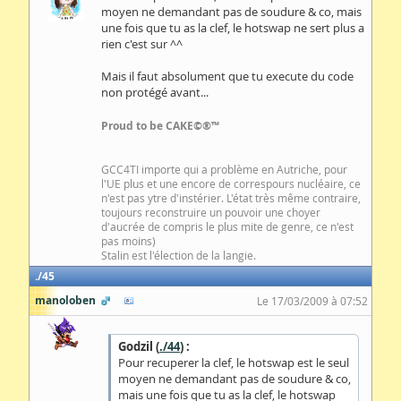
moyen ne demandant pas de soudure & co, mais
une fois que tu as la clef, le hotswap ne sert plus a
rien c'est sur ^^
Mais il faut absolument que tu execute du code
non protégé avant...
Proud to be CAKE©®™
GCC4TI importe qui a problème en Autriche, pour
l'UE plus et une encore de correspours nucléaire, ce
n'est pas ytre d'instérier. L'état très même contraire,
toujours reconstruire un pouvoir une choyer
d'aucrée de compris le plus mite de genre, ce n'est
pas moins)
Stalin est l'élection de la langie.
45
manoloben
Le 17/03/2009 à 07:52
Godzil (
./44
) :
Pour recuperer la clef, le hotswap est le seul
moyen ne demandant pas de soudure & co,
mais une fois que tu as la clef, le hotswap