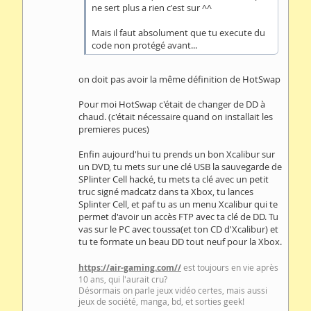
ne sert plus a rien c'est sur ^^
Mais il faut absolument que tu execute du
code non protégé avant...
on doit pas avoir la même définition de HotSwap
Pour moi HotSwap c'était de changer de DD à
chaud. (c'était nécessaire quand on installait les
premieres puces)
Enfin aujourd'hui tu prends un bon Xcalibur sur
un DVD, tu mets sur une clé USB la sauvegarde de
SPlinter Cell hacké, tu mets ta clé avec un petit
truc signé madcatz dans ta Xbox, tu lances
Splinter Cell, et paf tu as un menu Xcalibur qui te
permet d'avoir un accès FTP avec ta clé de DD. Tu
vas sur le PC avec toussa(et ton CD d'Xcalibur) et
tu te formate un beau DD tout neuf pour la Xbox.
https://air-gaming.com//
est toujours en vie après
10 ans, qui l'aurait cru?
Désormais on parle jeux vidéo certes, mais aussi
jeux de société, manga, bd, et sorties geek!