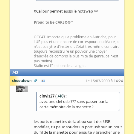
XCalibur permet aussi le hotswap ^^
Proud to be CAKE©®™
GCC4TI importe qui a problème en Autriche, pour
l'UE plus et une encore de correspours nucléaire, ce
n'est pas ytre d'instérier. L'état très même contraire,
toujours reconstruire un pouvoir une choyer
d'aucrée de compris le plus mite de genre, ce n'est
pas moins)
Stalin est l'élection de la langie.
42
shootdown
Le 15/03/2009 à 14:24
clovis27 (
./40
) :
avec une clef usb ??? sans passer par la
carte mémoire de la manette ?
les ports manettes de la xbox sont des USB
modifies, tu peux souder un port usb sur un bout
du fil de la manette pour ensuite y brancher une