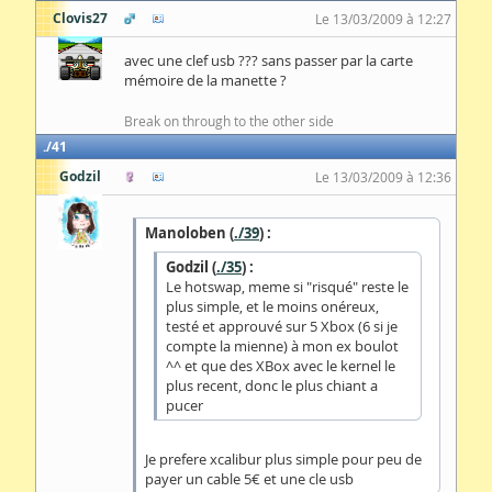
Clovis27
Le 13/03/2009 à 12:27
avec une clef usb ??? sans passer par la carte
mémoire de la manette ?
Break on through to the other side
41
Godzil
Le 13/03/2009 à 12:36
Manoloben (
./39
) :
Godzil (
./35
) :
Le hotswap, meme si "risqué" reste le
plus simple, et le moins onéreux,
testé et approuvé sur 5 Xbox (6 si je
compte la mienne) à mon ex boulot
^^ et que des XBox avec le kernel le
plus recent, donc le plus chiant a
pucer
Je prefere xcalibur plus simple pour peu de
payer un cable 5€ et une cle usb