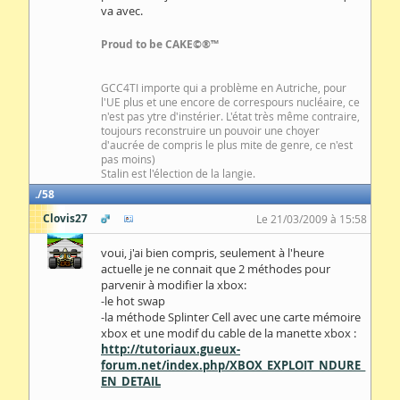
va avec.
Proud to be CAKE©®™
GCC4TI importe qui a problème en Autriche, pour
l'UE plus et une encore de correspours nucléaire, ce
n'est pas ytre d'instérier. L'état très même contraire,
toujours reconstruire un pouvoir une choyer
d'aucrée de compris le plus mite de genre, ce n'est
pas moins)
Stalin est l'élection de la langie.
58
Clovis27
Le 21/03/2009 à 15:58
voui, j'ai bien compris, seulement à l'heure
actuelle je ne connait que 2 méthodes pour
parvenir à modifier la xbox:
-le hot swap
-la méthode Splinter Cell avec une carte mémoire
xbox et une modif du cable de la manette xbox :
http://tutoriaux.gueux-
forum.net/index.php/XBOX_EXPLOIT_NDURE_
EN_DETAIL