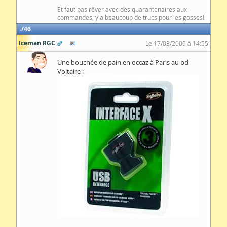
Et faut pas rêver avec des quarantenaires aux
commandes, y'a beaucoup de trucs pour les gosses!
46
Iceman RGC
Le 17/03/2009 à 14:55
Une bouchée de pain en occaz à Paris au bd
Voltaire :