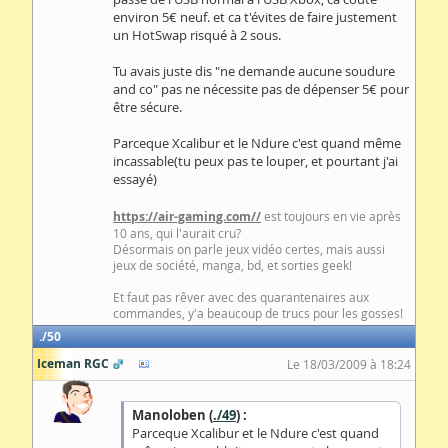
environ 5€ neuf. et ca t'évites de faire justement
un HotSwap risqué à 2 sous.
Tu avais juste dis "ne demande aucune soudure
and co" pas ne nécessite pas de dépenser 5€ pour
être sécure.
Parceque Xcalibur et le Ndure c'est quand même
incassable(tu peux pas te louper, et pourtant j'ai
essayé)
https://air-gaming.com//
est toujours en vie après
10 ans, qui l'aurait cru?
Désormais on parle jeux vidéo certes, mais aussi
jeux de société, manga, bd, et sorties geek!
Et faut pas rêver avec des quarantenaires aux
commandes, y'a beaucoup de trucs pour les gosses!
50
Iceman RGC
Le 18/03/2009 à 18:24
Manoloben (
./49
) :
Parceque Xcalibur et le Ndure c'est quand