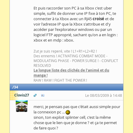
Et puis raccorder son PC à sa Xbox c'est uber
simple, suffit de donner une IP fixe à ton PC, te
connecter à ta Xbox avec un RJ45
croisé
et de
voir l'adresse IP que la Xbox s'attribue et d'y
accéder par l'explorateur windows ou par un
logiciel FTP approprié, sachant qu'on a en login :
xbox et en mdp : xbox.
Zut je suis reperé, vite ! L1+R1+L2+R2 !
Des ennemis ! ACTIVATING COMBAT MODE -
MODULATING PHASE - POWER SURGE ! - CONFLICT
RESOLVED
La longue liste des clichés de l'animé et du
manga !
RAW ! RAW ! FIGHT THE POWER !
34
Clovis27
Le 08/03/2009 à 14:48
merci, je pensais pas que c'était aussi simple pour
la connexion pc ...
sinon, ton exploit splinter cell, c'est la même
chose que le lien que je donne ? et ça te permet
de faire quoi ?