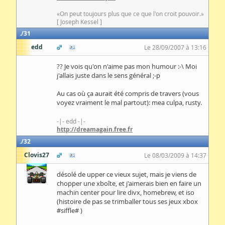
«On peut toujours plus que ce que l'on croit pouvoir.»
[ Joseph Kessel ]
31
edd
Le 28/09/2007 à 13:16
?? Je vois qu'on n'aime pas mon humour :-\ Moi
j'allais juste dans le sens général ;-p
Au cas où ça aurait été compris de travers (vous
voyez vraiment le mal partout): mea culpa, rusty.
-|- edd -|-
http://dreamagain.free.fr
32
Clovis27
Le 08/03/2009 à 14:37
désolé de upper ce vieux sujet, mais je viens de
chopper une xboîte, et j'aimerais bien en faire un
machin center pour lire divx, homebrew, et iso
(histoire de pas se trimballer tous ses jeux xbox
#siffle# )