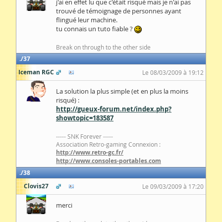
j'ai en effet lu que c'était risqué mais je n'ai pas
trouvé de témoignage de personnes ayant
flingué leur machine.
tu connais un tuto fiable ?
Break on through to the other side
37
Iceman RGC
Le 08/03/2009 à 19:12
La solution la plus simple (et en plus la moins
risqué) :
http://gueux-forum.net/index.php?
showtopic=183587
----- SNK Forever -----
Association Retro-gaming Connexion :
http://www.retro-gc.fr/
http://www.consoles-portables.com
38
Clovis27
Le 09/03/2009 à 17:20
merci