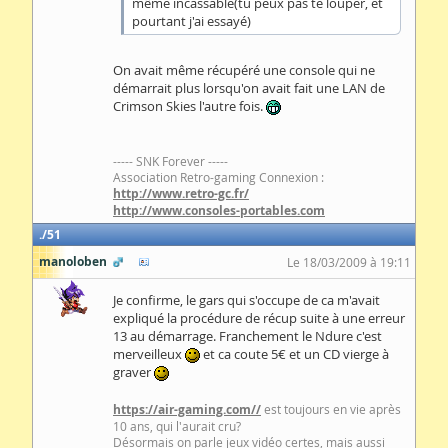
même incassable(tu peux pas te louper, et
pourtant j'ai essayé)
On avait même récupéré une console qui ne
démarrait plus lorsqu'on avait fait une LAN de
Crimson Skies l'autre fois.
----- SNK Forever -----
Association Retro-gaming Connexion :
http://www.retro-gc.fr/
http://www.consoles-portables.com
51
manoloben
Le 18/03/2009 à 19:11
Je confirme, le gars qui s'occupe de ca m'avait
expliqué la procédure de récup suite à une erreur
13 au démarrage. Franchement le Ndure c'est
merveilleux
et ca coute 5€ et un CD vierge à
graver
https://air-gaming.com//
est toujours en vie après
10 ans, qui l'aurait cru?
Désormais on parle jeux vidéo certes, mais aussi