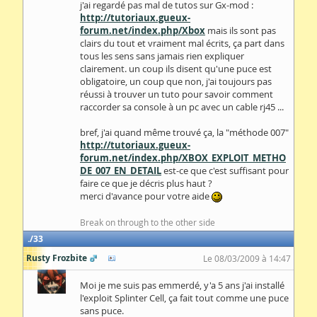
j'ai regardé pas mal de tutos sur Gx-mod :
http://tutoriaux.gueux-
forum.net/index.php/Xbox
mais ils sont pas
clairs du tout et vraiment mal écrits, ça part dans
tous les sens sans jamais rien expliquer
clairement. un coup ils disent qu'une puce est
obligatoire, un coup que non, j'ai toujours pas
réussi à trouver un tuto pour savoir comment
raccorder sa console à un pc avec un cable rj45 ...
bref, j'ai quand même trouvé ça, la "méthode 007"
http://tutoriaux.gueux-
forum.net/index.php/XBOX_EXPLOIT_METHO
DE_007_EN_DETAIL
est-ce que c'est suffisant pour
faire ce que je décris plus haut ?
merci d'avance pour votre aide
Break on through to the other side
33
Rusty Frozbite
Le 08/03/2009 à 14:47
Moi je me suis pas emmerdé, y'a 5 ans j'ai installé
l'exploit Splinter Cell, ça fait tout comme une puce
sans puce.