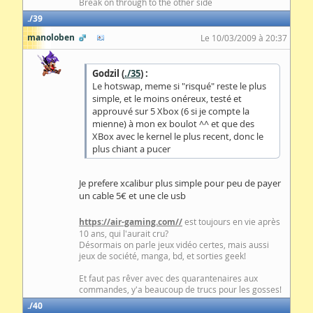
Break on through to the other side
39
manoloben
Le 10/03/2009 à 20:37
Godzil (
./35
) :
Le hotswap, meme si "risqué" reste le plus
simple, et le moins onéreux, testé et
approuvé sur 5 Xbox (6 si je compte la
mienne) à mon ex boulot ^^ et que des
XBox avec le kernel le plus recent, donc le
plus chiant a pucer
Je prefere xcalibur plus simple pour peu de payer
un cable 5€ et une cle usb
https://air-gaming.com//
est toujours en vie après
10 ans, qui l'aurait cru?
Désormais on parle jeux vidéo certes, mais aussi
jeux de société, manga, bd, et sorties geek!
Et faut pas rêver avec des quarantenaires aux
commandes, y'a beaucoup de trucs pour les gosses!
40