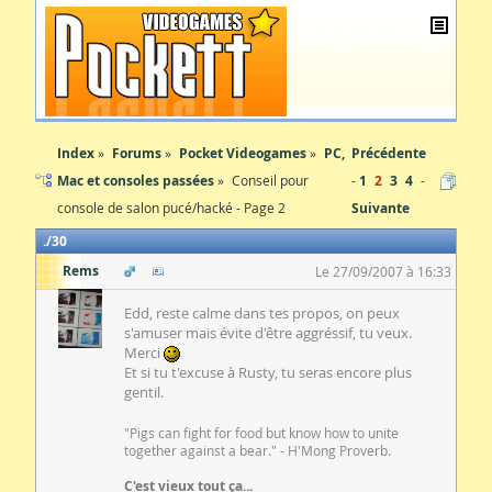
Index
Forums
Pocket Videogames
PC,
Précédente
Mac et consoles passées
Conseil pour
1
2
3
4
console de salon pucé/hacké - Page 2
Suivante
30
Rems
Le 27/09/2007 à 16:33
Edd, reste calme dans tes propos, on peux
s'amuser mais évite d'être aggréssif, tu veux.
Merci
Et si tu t'excuse à Rusty, tu seras encore plus
gentil.
"Pigs can fight for food but know how to unite
together against a bear." - H'Mong Proverb.
C'est vieux tout ça...