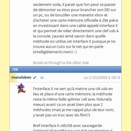
seulement voila, il parait que l'on peut se passer
de démonter sa xbox pour brancher son DD sur
un pc, ou de bouziller une manette xbox et
d'acheter une carte mémoire officielle à 20e pièce
en investissant dans une cable appelé interface X
et qui permet de relier directement une clef usb à
la console. j'aurais aimé savoir dans quelle
méthode on utilise cet interface X puisque je ne
trouve aucun tuto sur le net qui en parle
(intelligiblement) merci : )
Break on through to the other side
59
manoloben
Le 21/03/2009 à 18:14
l'interface X ne sert qu'à mettre une clé usb en
lieu et place d'une carte mémoire, la méthode
reste la même faille splinter cell avec Ndure(la
mieux) avant ca on avait bien plus que 2
méthodes (mais je me rappel plus de leur nom,
y'avait pas un truc avec les f0nt?)
Bref interface X-cléUSB avec sauvegarde
SplinterCell modifié pour le Ndure(attention il