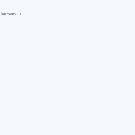
llaume85
1