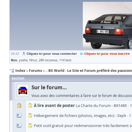
20:23
Cliquez ici pour vous connecter
Cliquez ici pour vous inscrire
Boo
ysalla
Nhut
280 inconnus
114 bots
Index
Forums
.: BX World : Le Site et Forum préféré des passionn
Section
Sur le forum...
Vous avez des commentaires à faire sur le forum de discussio
À lire avant de poster
La Charte du Forum
BX14RE
1
Hébergement de fichiers (photos, images, etc)
Zeph
1
Petit outil gratuit pour redimensionner très facilement 