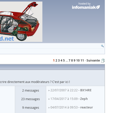
1
2
3
4
5
...
7
8
9
10
11
Suivante
rire directement aux modérateurs ? C'est par ici !
» 22/07/2007 à 22:22
BX14RE
2 messages
» 17/04/2017 à 15:09
Zeph
23 messages
» 04/07/2014 à 09:53
reacteur
9 messages