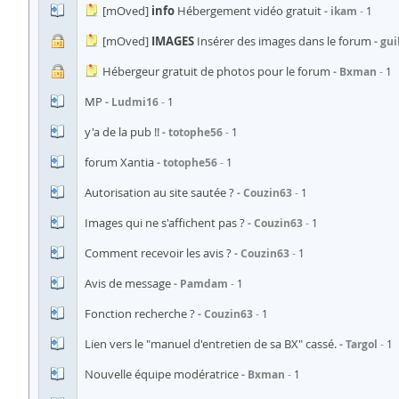
[mOved]
info
Hébergement vidéo gratuit
ikam
1
[mOved]
IMAGES
Insérer des images dans le forum
gui
Hébergeur gratuit de photos pour le forum
Bxman
1
MP
Ludmi16
1
y'a de la pub !!
totophe56
1
forum Xantia
totophe56
1
Autorisation au site sautée ?
Couzin63
1
Images qui ne s'affichent pas ?
Couzin63
1
Comment recevoir les avis ?
Couzin63
1
Avis de message
Pamdam
1
Fonction recherche ?
Couzin63
1
Lien vers le "manuel d'entretien de sa BX" cassé.
Targol
1
Nouvelle équipe modératrice
Bxman
1