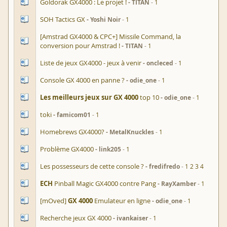
Goldorak GX4000 : Le projet !
TITAN
1
SOH Tactics GX
Yoshi Noir
1
[Amstrad GX4000 & CPC+] Missile Command, la
conversion pour Amstrad !
TITAN
1
Liste de jeux GX4000 - jeux à venir
oncleced
1
Console GX 4000 en panne ?
odie_one
1
Les meilleurs jeux sur GX 4000
top 10
odie_one
1
toki
famicom01
1
Homebrews GX4000?
MetalKnuckles
1
Problème GX4000
link205
1
Les possesseurs de cette console ?
fredifredo
1
2
3
4
ECH
Pinball Magic GX4000 contre Pang
RayXamber
1
[mOved]
GX 4000
Emulateur en ligne
odie_one
1
Recherche jeux GX 4000
ivankaiser
1