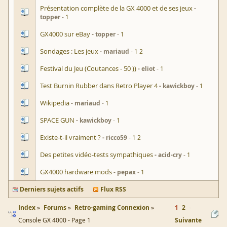
Présentation complète de la GX 4000 et de ses jeux
topper
1
GX4000 sur eBay
topper
1
Sondages : Les jeux
mariaud
1
2
Festival du Jeu (Coutances - 50 ))
eliot
1
Test Burnin Rubber dans Retro Player 4
kawickboy
1
Wikipedia
mariaud
1
SPACE GUN
kawickboy
1
Existe-t-il vraiment ?
ricco59
1
2
Des petites vidéo-tests sympathiques
acid-cry
1
GX4000 hardware mods
pepax
1
Derniers sujets actifs
Flux RSS
Index
Forums
Retro-gaming Connexion
1
2
Console GX 4000 - Page 1
Suivante