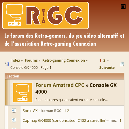
Index
Forums
Retro-gaming Connexion
1
2
Console GX 4000 - Page 1
Suivante
Section
Forum Amstrad CPC
Console GX
4000
Pour les rares qui auraient eu cette console...
Sonic GX
Iceman RGC
1
2
Capmap GX4000 (condensateur C182 à surveiller)
mez
1