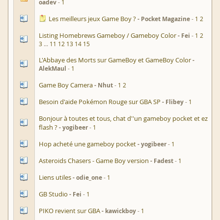
oadev
1
Les meilleurs jeux Game Boy ?
Pocket Magazine
1
2
Listing Homebrews Gameboy / Gameboy Color
Fei
1
2
3
...
11
12
13
14
15
L'Abbaye des Morts sur GameBoy et GameBoy Color
AlekMaul
1
Game Boy Camera
Nhut
1
2
Besoin d'aide Pokémon Rouge sur GBA SP
Flibey
1
Bonjour à toutes et tous, chat d''un gameboy pocket et ez
flash ?
yogibeer
1
Hop acheté une gameboy pocket
yogibeer
1
Asteroids Chasers - Game Boy version
Fadest
1
Liens utiles
odie_one
1
GB Studio
Fei
1
PIKO revient sur GBA
kawickboy
1