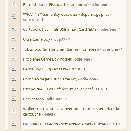
Retroid - Jonas Fischbach (homebrew)
odie_one
1
**PANNE* Game Boy classique > dépannage piles
odie_one
1
Cartouche flash - GB USB Smart Card (EMS)
odie_one
1
Ultra Game boy
loup77
1
Tobu Tobu Girl (Tangram Games) homebrew
odie_one
1
Problème Game Boy Pocket
odie_one
1
Game Boy HS, qu'en faire?
Nhut
1
Combien de jeux sur Game Boy
odie_one
1
Escape 2042 - Les Défenseurs de la vérité
O_o
1
Rocket Man
odie_one
1
Wolfenstein 3D sur GBC avec une co-processeur dans la
cartouche
Jonas
1
Nouveau Puzzle-RPG homebrew: Airaki
furrtek
1
2
3
4